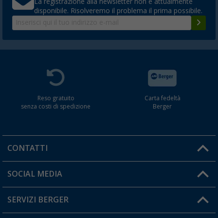
La registrazione alla newsletter non è attualmente
disponibile. Risolveremo il problema il prima possibile.
Reso gratuito
Carta fedeltà
senza costi di spedizione
Berger
CONTATTI
Orari di apertura del servizio:
SOCIAL MEDIA
Lun. - Ven.: 08:00 - 17:00
SERVIZI BERGER
Hai una domanda?