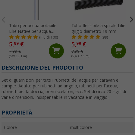
Tubo per acqua potabile
Tubo flessibile a spirale Lilie
Lilie Native per acqua
grigio diametro 19 mm
fredda 10 x 15 mm al
(Più di 100)
(99)
metro
5,
€
5,
€
99
99
7,99 €
7,99 €
(5,
99
€ / 1 m)
(5,
99
€ / 1 m)
(
DESCRIZIONE DEL PRODOTTO
Set di guarnizioni per tutti i rubinetti dell'acqua per caravan e
camper. Adatto per rubinetti ad angolo, rubinetti per l'acqua,
rubinetti per la doccia, premiscelatori, ecc. Set di circa 20 sigilli di
varie dimensioni. Indispensabile in vacanza e in viaggio.
PROPRIETÀ
Colore
multicolore