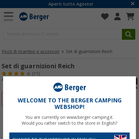
Aperti tutto Agosto!
Pezzi di ricambio e accessori
Set di guarnizioni Reich
Set di guarnizioni Reich
(11)
Articolo n: 121330
-15%
WELCOME TO THE BERGER CAMPING
WEBSHOP!
You are currently on www.berger-camping.it.
Would you rather switch to the store in English?