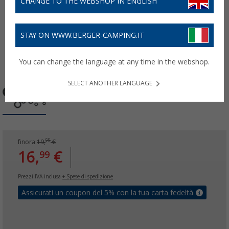
CHANGE TO THE WEBSHOP IN ENGLISH
STAY ON WWW.BERGER-CAMPING.IT
You can change the language at any time in the webshop.
SELECT ANOTHER LANGUAGE
99
finora
19,
€
16,
€
99
Prezzi IVA inclusa
+ Spese di spedizione
Assicurati un coupon del 5% con la tua carta fedeltà