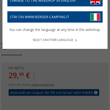
CHANGE TO THE WEBSHOP IN ENGLISH
STAY ON WWW.BERGER-CAMPING.IT
You can change the language at any time in the webshop.
SELECT ANOTHER LANGUAGE
99
PVP
30,
€
29,
€
99
Prezzi IVA inclusa
+ Spese di spedizione
Assicurati un coupon del 5% con la tua carta fedeltà