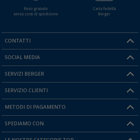
Reso gratuito
Carta fedeltà
senza costi di spedizione
Berger
CONTATTI
Orari di apertura del servizio:
SOCIAL MEDIA
Lun. - Ven.: 08:00 - 17:00
SERVIZI BERGER
Hai una domanda?
SERVIZIO CLIENTI
Diventare rivenditori
Il mio Account
METODI DI PAGAMENTO
Informazioni sulla spedizione
I miei Preferiti
Resi
SPEDIAMO CON
Carta fedeltà Berger
Stato del mio ordine