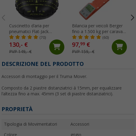
Cuscinetto d'aria per
Bilancia per veicoli Berger
pneumatici Flat-Jack
fino a 1.500 kg per caravan
Camper 2.0 per veicoli fino
e camper
(70)
(60)
a 6 tonnellate e fino a 305
130,- €
97,
€
99
mm di larghezza del
PVP 149,- €
PVP 159,- €
pneumatico
DESCRIZIONE DEL PRODOTTO
Accessori di montaggio per il Truma Mover.
Composto da 2 piastre distanziatrici á 15mm, per equalizzare
l'altezza fino a max. 45mm (3 set di piastre distanziatrici).
PROPRIETÀ
Tipologia di Movimentatori
Accessori
Colore
grigio