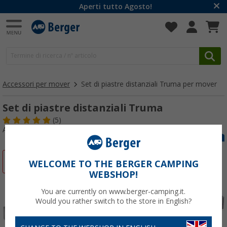
Aperti tutto Agosto!
Accessori per mover
Set di piastre distanziali Truma per mover
Set di piastre distanziali Truma
(5)
Articolo n: 404440
-3%
WELCOME TO THE BERGER CAMPING
WEBSHOP!
You are currently on www.berger-camping.it.
Would you rather switch to the store in English?