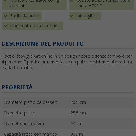
alimenti
fino a +70° C
Facile da pulire
Infrangibile
Non adatto al microonde
DESCRIZIONE DEL PRODOTTO
Il set di stoviglie Greenline in un design nobile e senza tempo è per
4 persone. È particolarmente facile da pulire, resistente alla rottura
e adatto al cibo.
PROPRIETÀ
Diametro piatto da dessert
20,5 cm
Diametro piatto
25,5 cm
Diametro insalatiera
14 cm
Capacità tazza con manico
300 ml