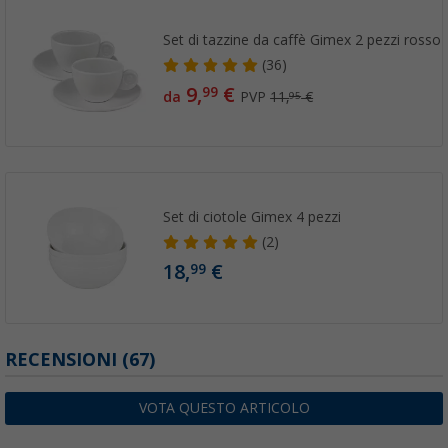
Set di tazzine da caffè Gimex 2 pezzi rosso
(36)
9,
€
99
da
PVP
11,
€
95
Set di ciotole Gimex 4 pezzi
(2)
18,
€
99
RECENSIONI
(67)
VOTA QUESTO ARTICOLO