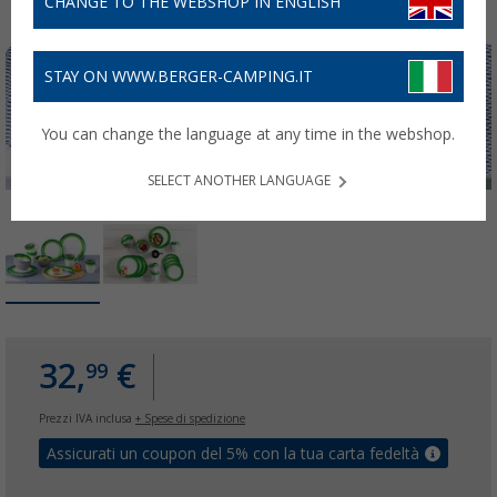
CHANGE TO THE WEBSHOP IN ENGLISH
STAY ON WWW.BERGER-CAMPING.IT
You can change the language at any time in the webshop.
SELECT ANOTHER LANGUAGE
32,
€
99
Prezzi IVA inclusa
+ Spese di spedizione
Assicurati un coupon del 5% con la tua carta fedeltà