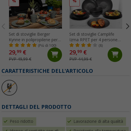
%
%
Set di stoviglie Berger
Set di stoviglie Camplife
Kynne in polipropilene per 4
Izma RPET per 4 persone
persone 16 pezzi grigio
12 pezzi nero
(Più di 100)
(8)
29,
€
29,
€
99
99
PVP 49,99 €
PVP 44,99 €
CARATTERISTICHE DELL'ARTICOLO
DETTAGLI DEL PRODOTTO
Peso ridotto
Lavorazione di alta qualità
Idoneo al contatto con gli
Resistente alla temperatura