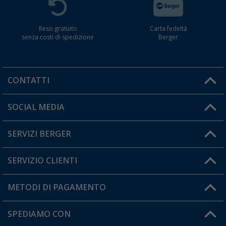
Reso gratuito
Carta fedeltà
senza costi di spedizione
Berger
CONTATTI
Orari di apertura del servizio:
SOCIAL MEDIA
Lun. - Ven.: 08:00 - 17:00
SERVIZI BERGER
Hai una domanda?
SERVIZIO CLIENTI
Diventare rivenditori
Il mio Account
METODI DI PAGAMENTO
Informazioni sulla spedizione
I miei Preferiti
Resi
SPEDIAMO CON