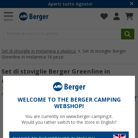
Aperti tutto Agosto!
Set di stoviglie in melamina e plastica
Set di stoviglie Berger
Greenline in melamina 16 pezzi
Set di stoviglie Berger Greenline in
melamina 16 pezzi
(67)
Articolo n: 448250
WELCOME TO THE BERGER CAMPING
WEBSHOP!
You are currently on www.berger-camping.it.
Would you rather switch to the store in English?