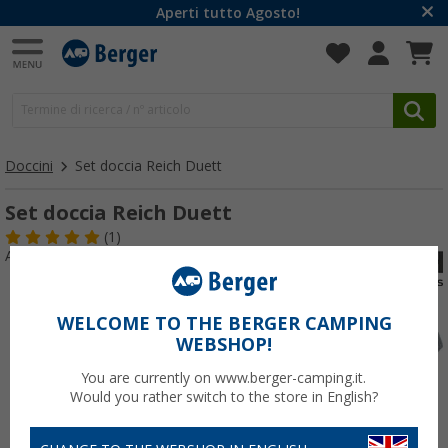
Aperti tutto Agosto!
Doccini
Set doccia Reich Duett
Set doccia Reich Duett
(1)
Articolo n: 136640
WELCOME TO THE BERGER CAMPING
WEBSHOP!
You are currently on www.berger-camping.it.
Would you rather switch to the store in English?