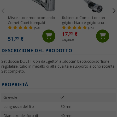
Miscelatore monocomando
Rubinetto Comet London
Comet Capri Kompakt
grigio chiaro e grigio scuro,
ribaltabile, con
(50)
(75)
microinterruttore, per
17,
€
99
roulotte e camper, cromato
51,
€
99
19,99 €
DESCRIZIONE DEL PRODOTTO
Set doccia DUETT Con da „getto“ a „doccia“ beccuccio/soffione
regolabile, tubo in metallo di alta qualità e supporto a cono rotante.
Set completo.
PROPRIETÀ
Girevole
Lunghezza del filo
30 mm
Diametro del foro di
40 mm