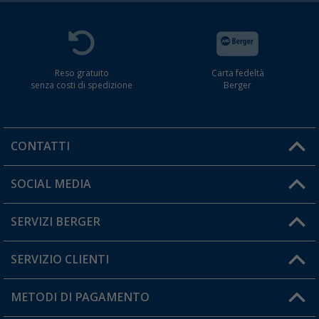
Reso gratuito
Carta fedeltà
senza costi di spedizione
Berger
CONTATTI
Orari di apertura del servizio:
SOCIAL MEDIA
Lun. - Ven.: 08:00 - 17:00
SERVIZI BERGER
Hai una domanda?
SERVIZIO CLIENTI
Diventare rivenditori
Il mio Account
METODI DI PAGAMENTO
Informazioni sulla spedizione