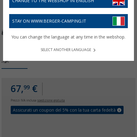
CHANGE TO THE WEBSHOP IN ENGLISH
STAY ON WWW.BERGER-CAMPING.IT
You can change the language at any time in the webshop.
SELECT ANOTHER LANGUAGE
67,
€
99
Prezzi IVA inclusa
spedizione gratuita
Assicurati un coupon del 5% con la tua carta fedeltà