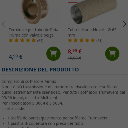
Terminale per tubo dell’aria
Tubo dell’aria Novelis Ø 65
Truma con valvola beige
mm
(83)
(81)
8,
€
99
4,
€
99
10,99 €
DESCRIZIONE DEL PRODOTTO
Completo di soffiatore Airmix
Non c'è più trasmissione del rumore tra riscaldatore e soffiante,
quindi estremamente silenzioso. Per tutti i soffiatori Trumavent dal
05/96 in poi, eccetto Multivent
Per i riscaldatori S 3004 e S 5004.
Il set include:
1 staffa da parete/pavimento per soffiante Trumavent
1 piastra di copertura con presa per tubo