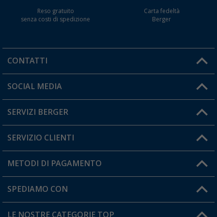
Reso gratuito
Carta fedeltà
senza costi di spedizione
Berger
CONTATTI
Orari di apertura del servizio:
SOCIAL MEDIA
Lun. - Ven.: 08:00 - 17:00
SERVIZI BERGER
Hai una domanda?
SERVIZIO CLIENTI
Diventare rivenditori
Il mio Account
METODI DI PAGAMENTO
Informazioni sulla spedizione
I miei Preferiti
Resi
SPEDIAMO CON
Carta fedeltà Berger
Stato del mio ordine
LE NOSTRE CATEGORIE TOP