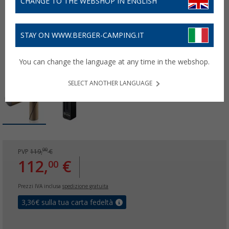
CHANGE TO THE WEBSHOP IN ENGLISH
STAY ON WWW.BERGER-CAMPING.IT
You can change the language at any time in the webshop.
SELECT ANOTHER LANGUAGE
00
PVP
119,
€
112,
€
00
Prezzi IVA inclusa
spedizione gratuita
3,36
€ sulla tua carta fedeltà