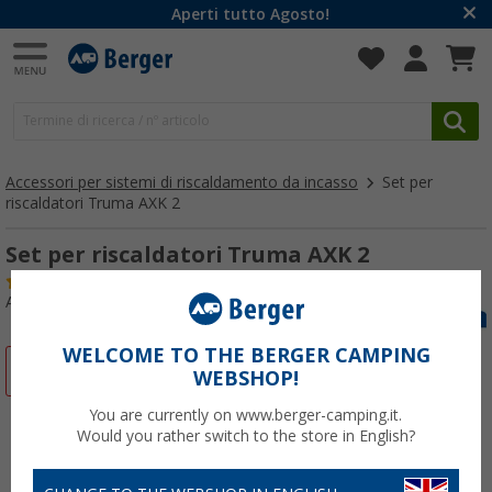
Aperti tutto Agosto!
Accessori per sistemi di riscaldamento da incasso
Set per
riscaldatori Truma AXK 2
Set per riscaldatori Truma AXK 2
(6)
Articolo n: 457870
WELCOME TO THE BERGER CAMPING
-5%
WEBSHOP!
You are currently on www.berger-camping.it.
Would you rather switch to the store in English?