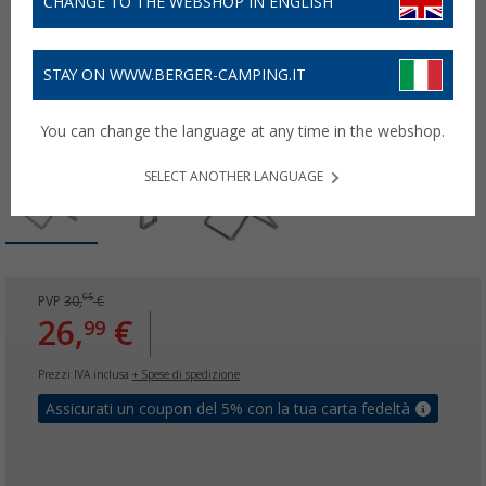
CHANGE TO THE WEBSHOP IN ENGLISH
STAY ON WWW.BERGER-CAMPING.IT
You can change the language at any time in the webshop.
SELECT ANOTHER LANGUAGE
95
PVP
30,
€
26,
€
99
Prezzi IVA inclusa
+ Spese di spedizione
Assicurati un coupon del 5% con la tua carta fedeltà