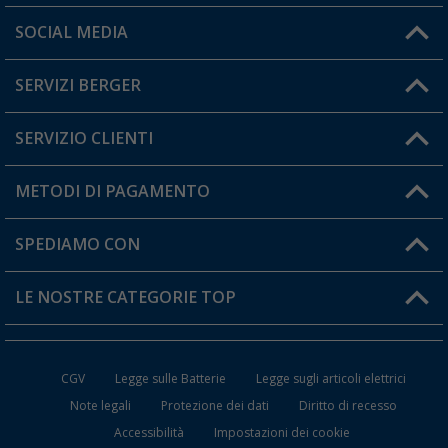
Orari di apertura del servizio:
SOCIAL MEDIA
Lun. - Ven.: 08:00 - 17:00
SERVIZI BERGER
Hai una domanda?
SERVIZIO CLIENTI
Diventare rivenditori
Il mio Account
METODI DI PAGAMENTO
Informazioni sulla spedizione
I miei Preferiti
Resi
SPEDIAMO CON
Carta fedeltà Berger
Stato del mio ordine
LE NOSTRE CATEGORIE TOP
FAQ e Contatti
Accessori per Caravan e Camper
CGV
Legge sulle Batterie
Legge sugli articoli elettrici
WC da Campeggio
Note legali
Protezione dei dati
Diritto di recesso
Accessibilità
Impostazioni dei cookie
Mobili per il Campeggio