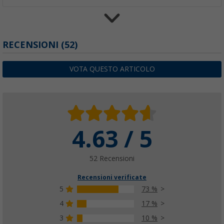
Sedia pieghevole Crespo AL / 219
RECENSIONI
(52)
(32)
82,
€
99
VOTA QUESTO ARTICOLO
4.63 / 5
52 Recensioni
Recensioni verificate
5
73 %
4
17 %
3
10 %