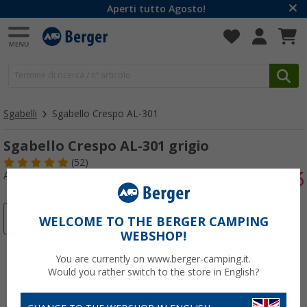
Aperti tutto Agosto!
Sgabelli
Sgabello Crespo AL-301
Sgabello Crespo AL-301 grigio
(52)
Articolo n: 704480
-12%
WELCOME TO THE BERGER CAMPING
WEBSHOP!
You are currently on www.berger-camping.it.
Would you rather switch to the store in English?