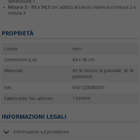
dimensione 1
Misura 3 - 93 x 54,5
cm: adatto al tavolo Valencia II misura 2 e
misura 3
PROPRIETÀ
Colore
nero
Dimensioni (Lxl)
84 x 46 cm
Materiale
60 % cloruro di polivinile, 40 %
poliestere
ean
8421228080001
Fabbricante No. articolo
1109994
INFORMAZIONI LEGALI
Informazioni sul produttore