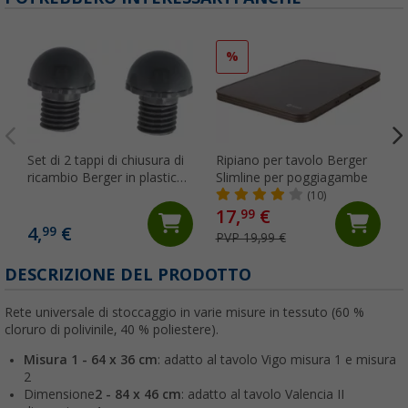
%
Set di 2 tappi di chiusura di
Ripiano per tavolo Berger
ricambio Berger in plastica
Slimline per poggiagambe
per sedie Premium e
(10)
Premium Comfort
17,
€
99
4,
€
99
PVP 19,99 €
DESCRIZIONE DEL PRODOTTO
Rete universale di stoccaggio in varie misure in tessuto (60 %
cloruro di polivinile, 40 % poliestere).
Misura 1 - 64 x 36 cm
: adatto al tavolo Vigo misura 1 e misura
2
Dimensione
2 - 84 x 46 cm
: adatto al tavolo Valencia II