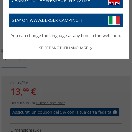
CHANGE TO THE WEBSHOP IN ENGLISH
STAY ON WWW.BERGER-CAMPING.IT
You can change the language at any time in the webshop.
SELECT ANOTHER LANGUAGE
95
PVP
17,
€
13,
€
99
Prezzi IVA inclusa
+ Spese di spedizione
Assicurati un coupon del 5% con la tua carta fedeltà
Dimensioni (Lxl)