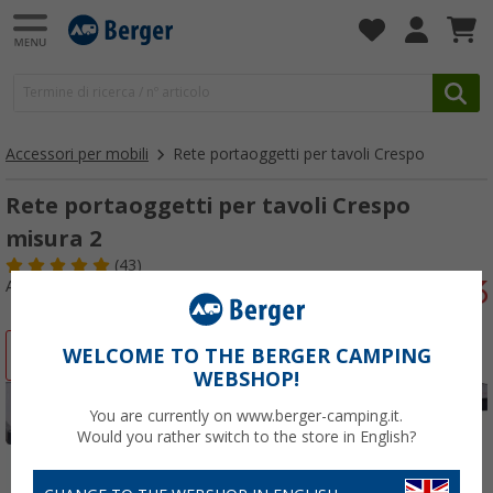
Accessori per mobili
Rete portaoggetti per tavoli Crespo
Rete portaoggetti per tavoli Crespo
misura 2
(43)
Articolo n: 714200
-22%
WELCOME TO THE BERGER CAMPING
WEBSHOP!
You are currently on www.berger-camping.it.
Would you rather switch to the store in English?