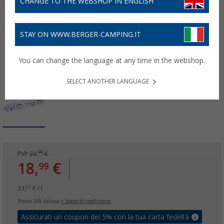
CHANGE TO THE WEBSHOP IN ENGLISH
STAY ON WWW.BERGER-CAMPING.IT
You can change the language at any time in the webshop.
SELECT ANOTHER LANGUAGE
90
PVP
22,
€
18,
€
99
33,
€ / l
91
Prezzi IVA inclusa
+ Spese di spedizione
Assicurati un coupon del 5% con la tua carta fedeltà