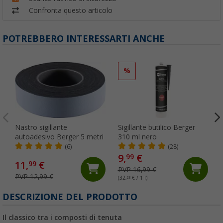
Confronta questo articolo
POTREBBERO INTERESSARTI ANCHE
%
Nastro sigillante
Sigillante butilico Berger
autoadesivo Berger 5 metri
310 ml nero
(6)
(28)
9,
€
99
11,
€
99
PVP 16,99 €
PVP 12,99 €
(32,
23
€ / 1 l)
(
DESCRIZIONE DEL PRODOTTO
Il classico tra i composti di tenuta