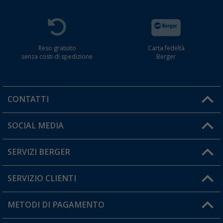
Reso gratuito
Carta fedeltà
senza costi di spedizione
Berger
CONTATTI
Orari di apertura del servizio:
SOCIAL MEDIA
Lun. - Ven.: 08:00 - 17:00
SERVIZI BERGER
Hai una domanda?
SERVIZIO CLIENTI
Diventare rivenditori
Il mio Account
METODI DI PAGAMENTO
Informazioni sulla spedizione
I miei Preferiti