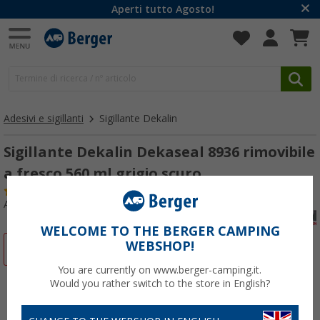
Aperti tutto Agosto!
Adesivi e sigillanti
Sigillante Dekalin
Sigillante Dekalin Dekaseal 8936 rimovibile
a fresco 560 ml grigio scuro
(9)
Articolo n: 262120
WELCOME TO THE BERGER CAMPING
WEBSHOP!
-17%
You are currently on www.berger-camping.it.
Would you rather switch to the store in English?