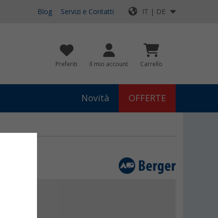
Blog
Servizi e Contatti
IT | DE
Preferiti
Il mio account
Carrello
Novità
OFFERTE
€
9