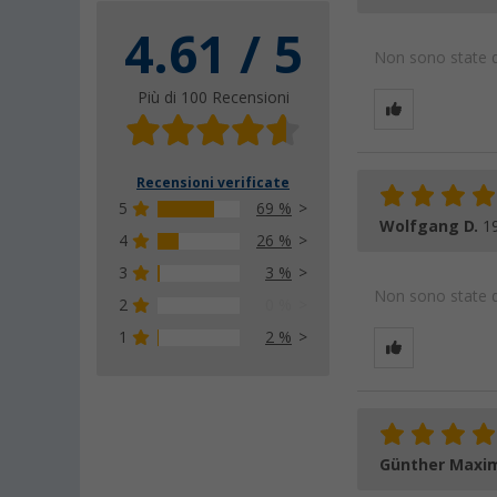
4.61 / 5
Non sono state da
Più di 100 Recensioni
Recensioni verificate
5
69 %
Wolfgang D.
1
4
26 %
3
3 %
Non sono state da
2
0 %
1
2 %
Günther Maxim