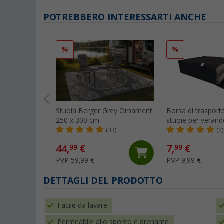
POTREBBERO INTERESSARTI ANCHE
%
%
Stuoia Berger Grey Ornament
Borsa di trasporto
250 x 300 cm
stuoie per verand
x 40 x 12 cm
(33)
(2)
44,
€
7,
€
99
99
PVP 59,99 €
PVP 9,99 €
DETTAGLI DEL PRODOTTO
Facile da lavare
Permeabile allo sporco e drenante