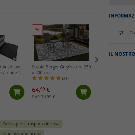
INFORMAZ
%
%
Co
IL NOSTRO
 Arisol per
Stuoia Berger GreyNature 250
Adattatore per can
e / tende 47
x 400 cm
Berger per verand
7 mm (al metro)
(23)
(Più
6,
€
99
64,
€
99
PVP 8,99 €
PVP 74,99 €
(6,
99
€ / 1 m)
Borsa per il trasporto inclusa
Non assorbe acqua