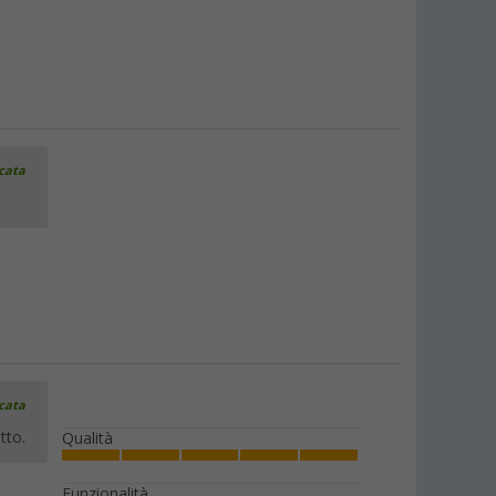
icata
icata
tto.
Qualità
Funzionalità