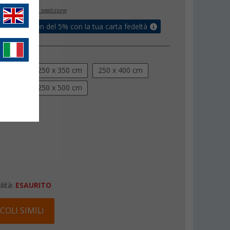
inclusa
+ Spese di spedizione
ati un coupon del 5% con la tua carta fedeltà
ni (Lxl)
300 cm
250 x 350 cm
250 x 400 cm
450 cm
250 x 500 cm
lità:
ESAURITO
COLI SIMILI