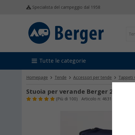
Specialista del campeggio dal 1958
Tutte le categorie
Homepage
Tende
Accessori per tende
Tappeti
Stuoia per verande Berger 250 x 30
(
Più di
100)
Articolo n: 463100