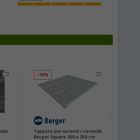
-10%
-10
anda
Tappeto per esterni / verande
Tappe
Berger Square 250 x 250 cm
Berge