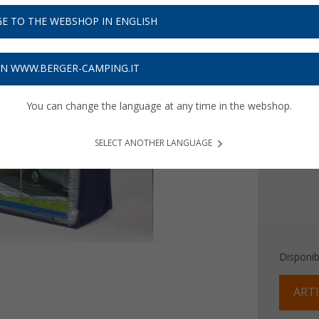
Prezzi IVA 
E TO THE WEBSHOP IN ENGLISH
Assicur
ON WWW.BERGER-CAMPING.IT
Dimensio
250 x 
You can change the language at any time in the webshop.
250 x 
SELECT ANOTHER LANGUAGE
Disponibi
ARTI