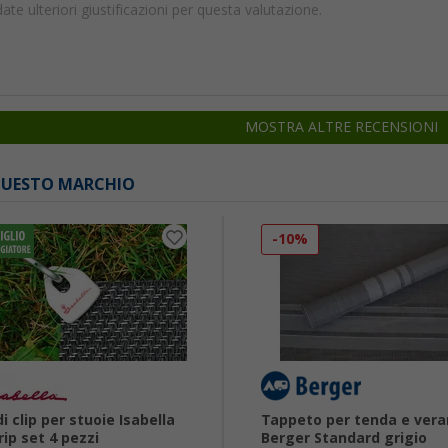
te ulteriori giustificazioni per questa valutazione.
MOSTRA ALTRE RECENSIONI
 QUESTO MARCHIO
-10%
di clip per stuoie Isabella
Tappeto per tenda e ver
rip set 4 pezzi
Berger Standard grigio