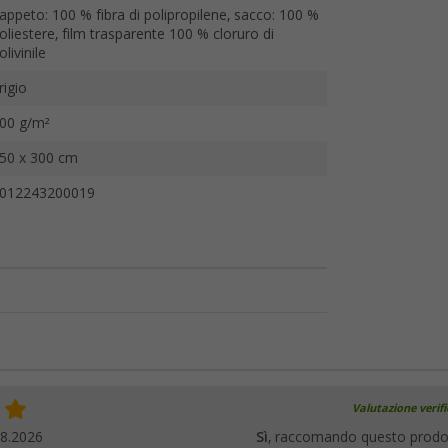
appeto: 100 % fibra di polipropilene, sacco: 100 %
oliestere, film trasparente 100 % cloruro di
olivinile
rigio
00 g/m²
50 x 300 cm
012243200019
Valutazione verif
08.2026
Sì
, raccomando questo prodo