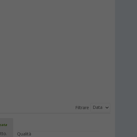
Data
Filtrare
icata
tto.
Qualità