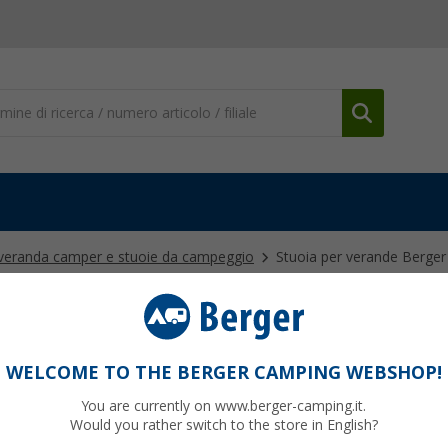
 veranda camper e stuoie da campeggio
Stuoia per verande Berger
0 cm
WELCOME TO THE BERGER CAMPING WEBSHOP!
44,
9
You are currently on www.berger-camping.it.
Would you rather switch to the store in English?
6,
€ / m²
00