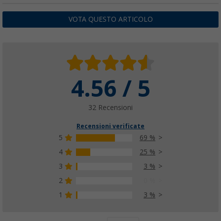
(
Più di
100)
VOTA QUESTO ARTICOLO
4,
€
99
PVP
8,
€
99
4.56 / 5
Bacinella quadrata Berger con maniglie 13 lit
(
Più di
100)
4,
€
99
32 Recensioni
PVP
7,
€
99
Recensioni verificate
5
69 %
4
25 %
3
3 %
2
0 %
1
3 %