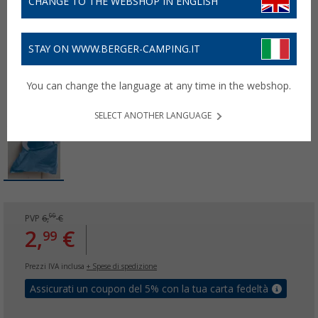
CHANGE TO THE WEBSHOP IN ENGLISH
STAY ON WWW.BERGER-CAMPING.IT
You can change the language at any time in the webshop.
SELECT ANOTHER LANGUAGE
99
PVP
6,
€
2,
€
99
Prezzi IVA inclusa
+ Spese di spedizione
Assicurati un coupon del 5% con la tua carta fedeltà