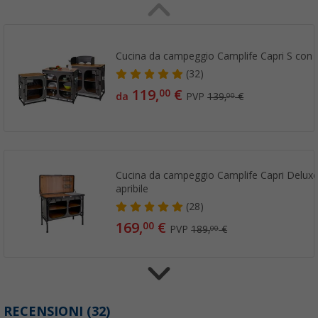
Cucina da campeggio Camplife Capri S con 
(32)
119,
€
00
da
PVP
139,
€
00
Cucina da campeggio Camplife Capri Deluxe
apribile
(28)
169,
€
00
PVP
189,
€
00
Secchio multiuso / Bacinella in plastica Be
RECENSIONI
(32)
litri