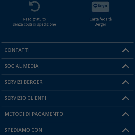
Reso gratuito
Carta fedeltà
senza costi di spedizione
Berger
CONTATTI
Orari di apertura del servizio:
SOCIAL MEDIA
Lun. - Ven.: 08:00 - 17:00
SERVIZI BERGER
Hai una domanda?
SERVIZIO CLIENTI
Diventare rivenditori
Il mio Account
METODI DI PAGAMENTO
Informazioni sulla spedizione
I miei Preferiti
Resi
SPEDIAMO CON