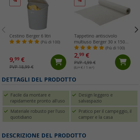
%
%
Cestino Berger 6 litri
Tappetino antiscivolo
multiuso Berger 30 x 150
(Più di 100)
cm bianco
(Più di 100)
2,
€
99
9,
€
99
PVP 4,99 €
PVP 18,99 €
(6,
64
€ / 1 m²)
DETTAGLI DEL PRODOTTO
Facile da montare e
Design leggero e
rapidamente pronto all'uso
salvaspazio
Materiale robusto per l'uso
Pratico per il campeggio, il
quotidiano
camper e la casa
DESCRIZIONE DEL PRODOTTO