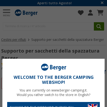
Aperti tutto Agosto!
Cestini per rifiuti
Supporto per sacchetti della spazzatura Berger
Supporto per sacchetti della spazzatura
Berger
(32)
Articolo n: 518144
WELCOME TO THE BERGER CAMPING
WEBSHOP!
-57%
You are currently on www.berger-camping.it.
Would you rather switch to the store in English?