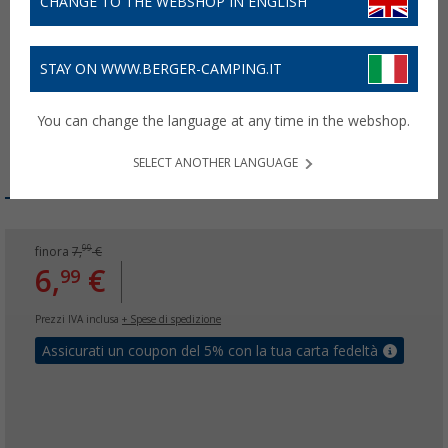
CHANGE TO THE WEBSHOP IN ENGLISH
STAY ON WWW.BERGER-CAMPING.IT
You can change the language at any time in the webshop.
SELECT ANOTHER LANGUAGE
99
finora
7,
€
6,
€
99
Prezzi IVA inclusa
+ Spese di spedizione
Assicurati un coupon del 5% con la tua carta fedeltà