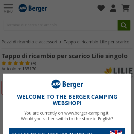
Pezzi di ricambio e accessori
Tappo di ricambio Lilie per scarico
Tappo di ricambio per scarico Lilie singolo
(4)
Articolo n: 135170
-12%
WELCOME TO THE BERGER CAMPING
WEBSHOP!
You are currently on www.berger-camping.it.
Would you rather switch to the store in English?