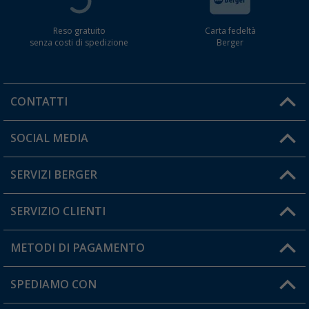
Reso gratuito
Carta fedeltà
senza costi di spedizione
Berger
CONTATTI
Orari di apertura del servizio:
SOCIAL MEDIA
Lun. - Ven.: 08:00 - 17:00
SERVIZI BERGER
Hai una domanda?
SERVIZIO CLIENTI
Diventare rivenditori
Il mio Account
METODI DI PAGAMENTO
Informazioni sulla spedizione
I miei Preferiti
Resi
SPEDIAMO CON
Carta fedeltà Berger
Stato del mio ordine