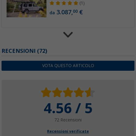
(1)
3.087,
€
00
da
RECENSIONI
(72)
Tenda da tetto Campwerk Adventure 165
3.399,
€
00
da
VOTA QUESTO ARTICOLO
4.56 / 5
Tenda da tetto iKamper Skycamp 2.0 con gusc
di vetro
5.773,
€
00
da
72 Recensioni
Recensioni verificate