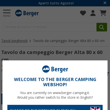
Aperti tutto Agosto!
Tavoli pieghevoli
Tavolo da campeggio Berger Alta 80 x 60 cm
Tavolo da campeggio Berger Alta 80 x 60
cm
(72)
Articolo n: 729190
WELCOME TO THE BERGER CAMPING
WEBSHOP!
-28%
You are currently on www.berger-camping.it.
Would you rather switch to the store in English?