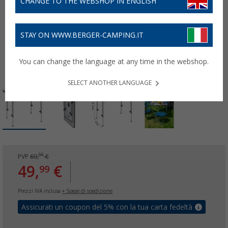
CHANGE TO THE WEBSHOP IN ENGLISH
STAY ON WWW.BERGER-CAMPING.IT
You can change the language at any time in the webshop.
SELECT ANOTHER LANGUAGE
99
PVP
69,
€
49,
€
99
Prezzi IVA inclusa
+ Spese di spedizione
Assicurati un coupon del 5% con la tua carta fedeltà