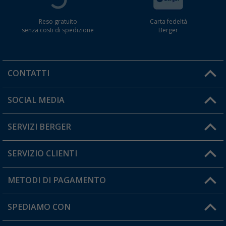
Reso gratuito
Carta fedeltà
senza costi di spedizione
Berger
CONTATTI
Orari di apertura del servizio:
SOCIAL MEDIA
Lun. - Ven.: 08:00 - 17:00
SERVIZI BERGER
Hai una domanda?
SERVIZIO CLIENTI
Diventare rivenditori
Il mio Account
METODI DI PAGAMENTO
Informazioni sulla spedizione
I miei Preferiti
Resi
SPEDIAMO CON
Carta fedeltà Berger
Stato del mio ordine