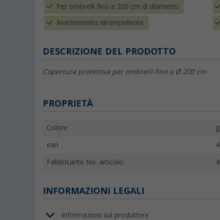
Per ombrelli fino a 200 cm di diametro
Rivestimento idrorepellente
DESCRIZIONE DEL PRODOTTO
Copertura protettiva per ombrelli fino a Ø 200 cm
PROPRIETÀ
Colore
g
ean
4
Fabbricante No. articolo
4
INFORMAZIONI LEGALI
Informazioni sul produttore