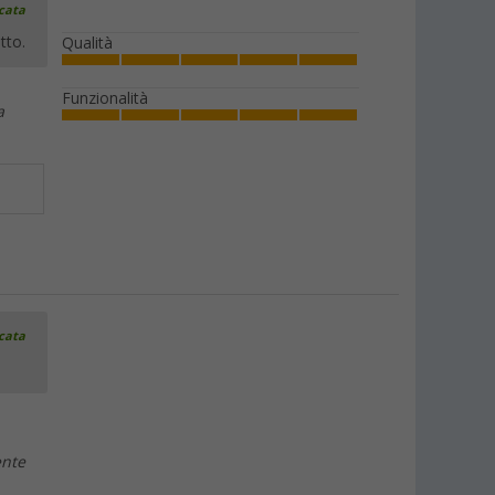
icata
tto.
Qualità
Funzionalità
a
icata
ente