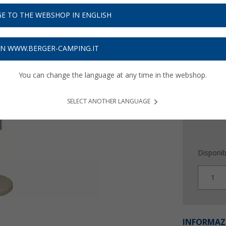
9,
99
E TO THE WEBSHOP IN ENGLISH
Prezzi IVA 
Assicur
ON WWW.BERGER-CAMPING.IT
Sched
You can change the language at any time in the webshop.
SELECT ANOTHER LANGUAGE
Disponibi
1
INFORMAZ