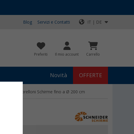
Blog
Servizi e Contatti
IT | DE
Preferiti
Il mio account
Carrello
Novità
OFFERTE
ider per ombrelloni Schirme fino a Ø 200 cm
€