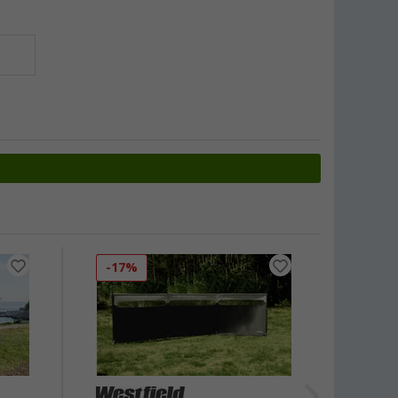
-17%
-20