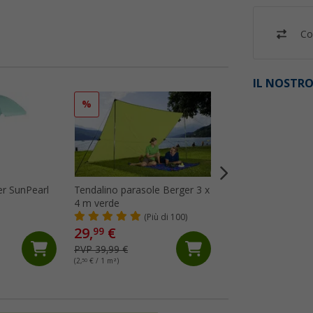
Co
IL NOSTRO
%
%
r SunPearl
Tendalino parasole Berger 3 x
Tendalino Berger 
4 m verde
profilo di scorrime
(Più di 100)
(77)
29,
€
99
44,
€
99
PVP 39,99 €
PVP 59,99 €
(2,
50
€ / 1 m²)