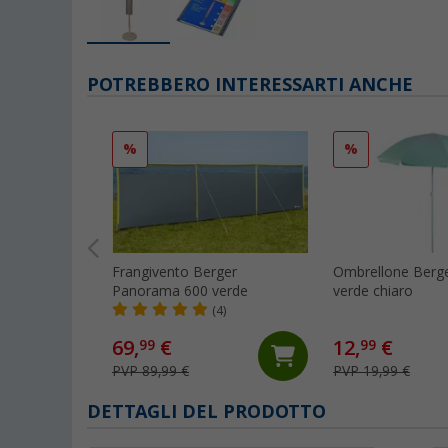
POTREBBERO INTERESSARTI ANCHE
%
%
Frangivento Berger
Ombrellone Berge
Panorama 600 verde
verde chiaro
(4)
69,
€
12,
€
99
99
PVP 89,99 €
PVP 19,99 €
DETTAGLI DEL PRODOTTO