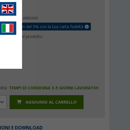
€
inclusa
+ Spese di spedizione
ati un coupon del 5% con la tua carta fedeltà
a tecnica del prodotto
lità:
TEMPI DI CONSEGNA 3-5 GIORNI LAVORATIVI
AGGIUNGI AL CARRELLO
IONI E DOWNLOAD