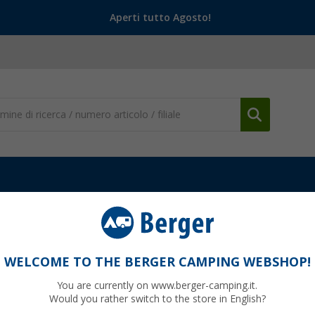
Aperti tutto Agosto!
 vento e dal sole
Paravento e parasole
Telo di copertura Schne
brelloni Schirme fino a Ø 200 cm
WELCOME TO THE BERGER CAMPING WEBSHOP!
You are currently on www.berger-camping.it.
Would you rather switch to the store in English?
99
PVP
10,