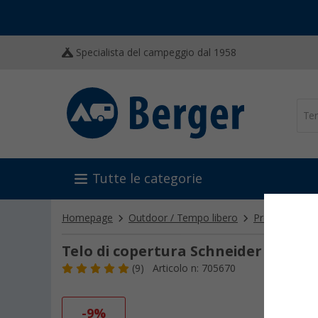
Specialista del campeggio dal 1958
Tutte le categorie
Homepage
Outdoor / Tempo libero
Protezione dal
Telo di copertura Schneider per om
(9)
Articolo n: 705670
-9%