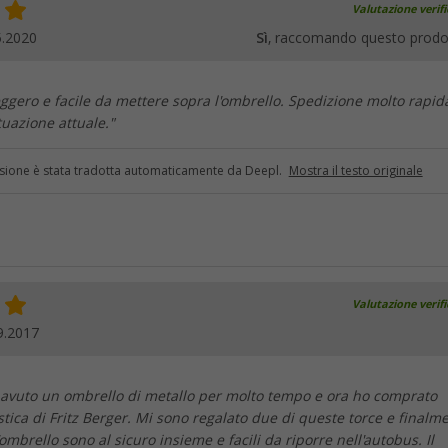
Valutazione verif
5.2020
Sì
, raccomando questo prodo
eggero e facile da mettere sopra l'ombrello. Spedizione molto rapid
tuazione attuale."
sione è stata tradotta automaticamente da Deepl.
Mostra il testo originale
Valutazione verif
9.2017
 avuto un ombrello di metallo per molto tempo e ora ho comprato
astica di Fritz Berger. Mi sono regalato due di queste torce e finalm
'ombrello sono al sicuro insieme e facili da riporre nell'autobus. Il