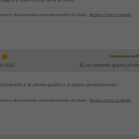
nsegna è stata ottima come al solito."
sione è stata tradotta automaticamente da Deepl.
Mostra il testo originale
Valutazione verif
04.2022
Sì
, raccomando questo prodo
ll'ombrello è di ottima qualità e si adatta perfettamente."
sione è stata tradotta automaticamente da Deepl.
Mostra il testo originale