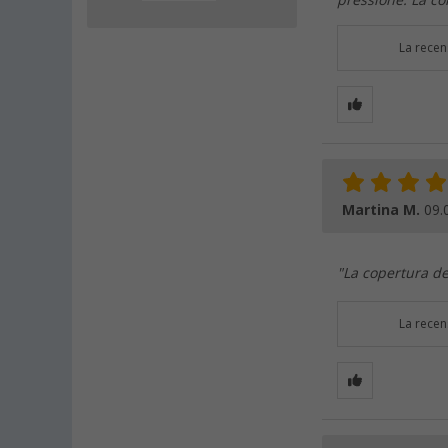
pressione. La co
La recen
Martina M.
09.
"La copertura de
La recen