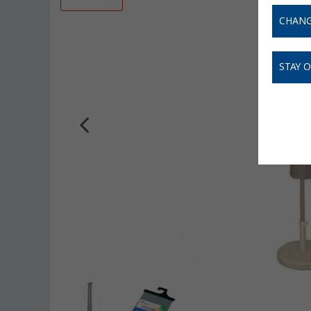
CHANG
STAY 