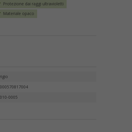
Protezione dai raggi ultravioletti
Materiale opaco
rigio
000570817004
010-0005