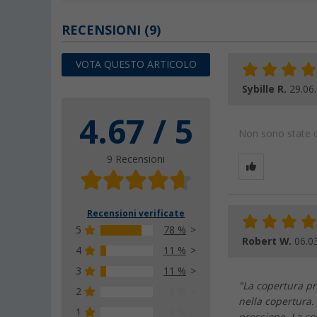
RECENSIONI
(9)
VOTA QUESTO ARTICOLO
Sybille R.
29.06
4.67 / 5
Non sono state da
9 Recensioni
Recensioni verificate
5
78 %
Robert W.
06.0
4
11 %
3
11 %
"La copertura pr
2
0 %
nella copertura.
1
0 %