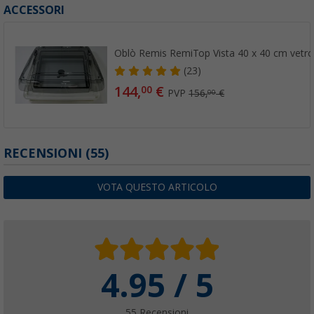
ACCESSORI
Oblò Remis RemiTop Vista 40 x 40 cm vetr
(23)
144,
€
00
PVP
156,
€
00
RECENSIONI
(55)
VOTA QUESTO ARTICOLO
4.95 / 5
55 Recensioni