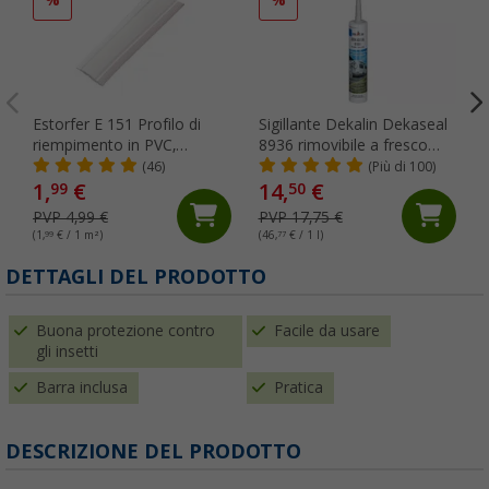
Estorfer E 151 Profilo di
Sigillante Dekalin Dekaseal
riempimento in PVC,
8936 rimovibile a fresco
larghezza 11,8 mm,
310 ml grigio chiaro
(46)
(Più di 100)
venduto al metro, bianco
1,
€
14,
€
99
50
PVP 4,99 €
PVP 17,75 €
(1,
99
€ / 1 m²)
(46,
77
€ / 1 l)
(
DETTAGLI DEL PRODOTTO
Buona protezione contro
Facile da usare
gli insetti
Barra inclusa
Pratica
DESCRIZIONE DEL PRODOTTO