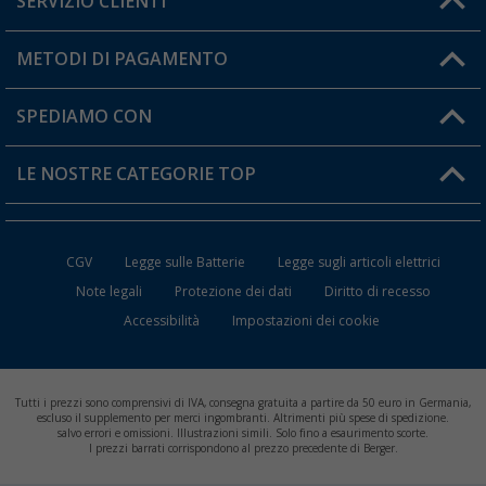
SERVIZIO CLIENTI
Diventare rivenditori
Il mio Account
METODI DI PAGAMENTO
Informazioni sulla spedizione
I miei Preferiti
Resi
SPEDIAMO CON
Carta fedeltà Berger
Stato del mio ordine
LE NOSTRE CATEGORIE TOP
FAQ e Contatti
Accessori per Caravan e Camper
CGV
Legge sulle Batterie
Legge sugli articoli elettrici
WC da Campeggio
Note legali
Protezione dei dati
Diritto di recesso
Accessibilità
Impostazioni dei cookie
Mobili per il Campeggio
Frigo Portatili
Tutti i prezzi sono comprensivi di IVA, consegna gratuita a partire da 50 euro in Germania,
Climatizzatori per Camper
escluso il supplemento per merci ingombranti. Altrimenti più spese di spedizione.
salvo errori e omissioni. Illustrazioni simili. Solo fino a esaurimento scorte.
I prezzi barrati corrispondono al prezzo precedente di Berger.
Batterie