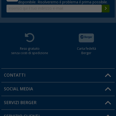
disponibile. Risolveremo il problema il prima possibile.
Reso gratuito
Carta fedeltà
senza costi di spedizione
Berger
CONTATTI
Orari di apertura del servizio:
SOCIAL MEDIA
Lun. - Ven.: 08:00 - 17:00
SERVIZI BERGER
Hai una domanda?