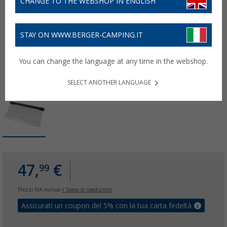
CHANGE TO THE WEBSHOP IN ENGLISH
STAY ON WWW.BERGER-CAMPING.IT
You can change the language at any time in the webshop.
SELECT ANOTHER LANGUAGE
47,
€
99
Prezzi IVA inclusa
+ Spese di spedizione
Assicurati un coupon del 5% con la tua carta fedeltà