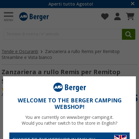
Aperti tutto Agosto!
Tende e Oscuranti
Zanzariera a rullo Remis per Remitop
Streamline e Vista bianco
Zanzariera a rullo Remis per Remitop
Streamline e Vista bianco
(55)
Articolo n: 108010
WELCOME TO THE BERGER CAMPING
WEBSHOP!
You are currently on www.berger-camping.it.
Would you rather switch to the store in English?