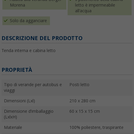
Morena
letto è impermeabile
all'acqua
Solo da agganciare
DESCRIZIONE DEL PRODOTTO
Tenda interna e cabina letto
PROPRIETÀ
Tipo di verande per autobus e
Posti letto
viaggi
Dimensioni (Lxl)
210 x 280 cm
Dimensione d’imballaggio
60 x 15 x 15 cm
(LxlxH)
Materiale
100% poliestere, traspirante