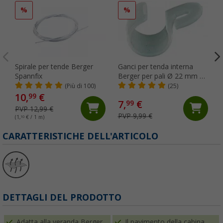
%
%
Spirale per tende Berger
Ganci per tenda interna
Spannfix
Berger per pali Ø 22 mm 5
pezzi
(Più di 100)
(25)
10,
€
99
7,
€
99
PVP 12,99 €
PVP 9,99 €
(1,
10
€ / 1 m)
CARATTERISTICHE DELL'ARTICOLO
DETTAGLI DEL PRODOTTO
Adatta alla veranda Berger
Il pavimento della cabina