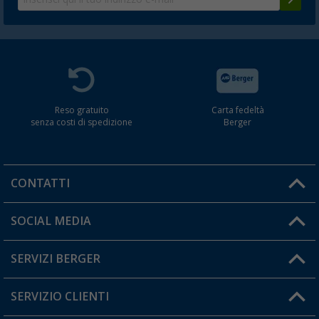
Reso gratuito
Carta fedeltà
senza costi di spedizione
Berger
CONTATTI
Orari di apertura del servizio:
SOCIAL MEDIA
Lun. - Ven.: 08:00 - 17:00
SERVIZI BERGER
Hai una domanda?
SERVIZIO CLIENTI
Diventare rivenditori