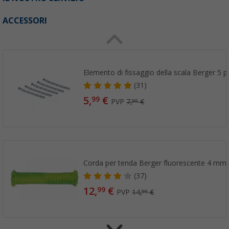
ACCESSORI
Elemento di fissaggio della scala Berger 5 p
(31)
5,
€
99
PVP
7,
€
99
Corda per tenda Berger fluorescente 4 mm
(37)
12,
€
99
PVP
14,
€
99