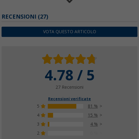
Estrattore per picchetti Berger
RECENSIONI
(27)
(100)
4,
€
99
VOTA QUESTO ARTICOLO
PVP
6,
€
99
4.78 / 5
27 Recensioni
Recensioni verificate
5
81 %
4
15 %
3
4 %
2
0 %