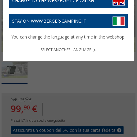
CHANGE TO THE WEBSHOP IN ENGLISH
STAY ON WWW.BERGER-CAMPING.IT
You can change the language at any time in the webshop.
SELECT ANOTHER LANGUAGE
00
PVP
125,
€
99,
€
90
Prezzi IVA inclusa
spedizione gratuita
Assicurati un coupon del 5% con la tua carta fedeltà