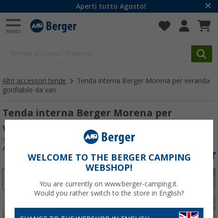
Aperti tutto Agosto!
Altri accessori tende
Tenda interna Berger Morena per veranda
gonfiabile da van
Tenda interna Berger Morena per
veranda gonfiabile da van
(27)
Articolo n: 327450
WELCOME TO THE BERGER CAMPING
WEBSHOP!
-20%
You are currently on www.berger-camping.it.
Would you rather switch to the store in English?