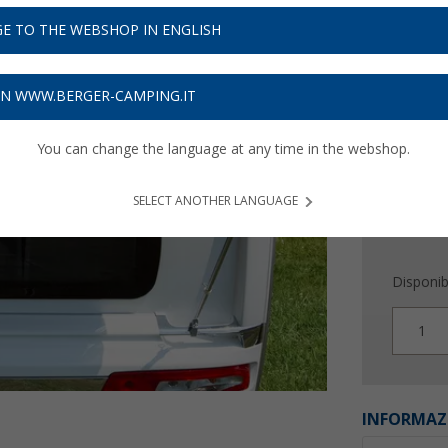
83,
9
E TO THE WEBSHOP IN ENGLISH
Prezzi IVA 
Assicur
ON WWW.BERGER-CAMPING.IT
You can change the language at any time in the webshop.
SELECT ANOTHER LANGUAGE
Disponibi
1
INFORMAZ