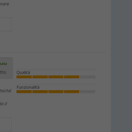
inare
icata
tto.
Qualità
Funzionalità
Poiché
o il