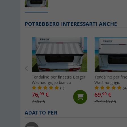
POTREBBERO INTERESSARTI ANCHE
Tendalino per finestra Berger
Tendalino per fin
Wachau grigio bianco
Wachau grigio
(1)
(4
76,
€
69,
€
99
99
77,99 €
PVP 71,99 €
ADATTO PER