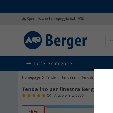
Specialista del campeggio dal 1958
Tutte le categorie
Homepage
Tende
Tendalini
Tendalini per finest
Tendalino per finestra Berger Wac
(5)
Articolo n: 240330
-6%