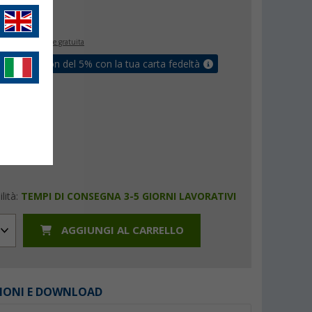
€
9
inclusa
spedizione gratuita
ati un coupon del 5% con la tua carta fedeltà
lità:
TEMPI DI CONSEGNA 3-5 GIORNI LAVORATIVI
AGGIUNGI AL CARRELLO
IONI E DOWNLOAD