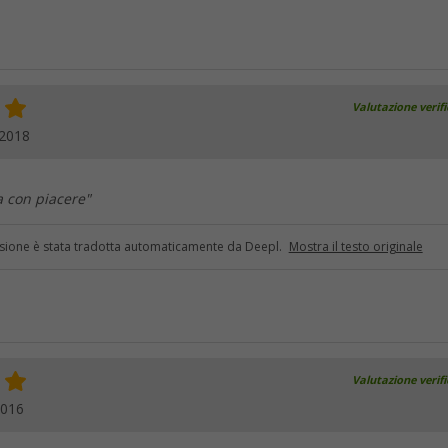
Valutazione verif
.2018
a con piacere"
sione è stata tradotta automaticamente da Deepl.
Mostra il testo originale
Valutazione verif
2016