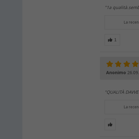
"1a qualità.semb
La recen
Anonimo
26.09
"QUALITÀ DAVVE
La recen