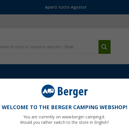
Aperti tutto Agosto!
re
Tendalino per finestra Berger Wachau blu bianco
hau blu bianco
WELCOME TO THE BERGER CAMPING WEBSHOP!
You are currently on www.berger-camping.it.
Would you rather switch to the store in English?
finora
89,