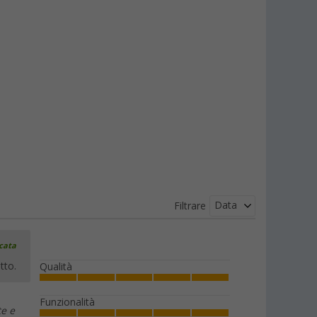
Data
Filtrare
icata
tto.
Qualità
Funzionalità
te e