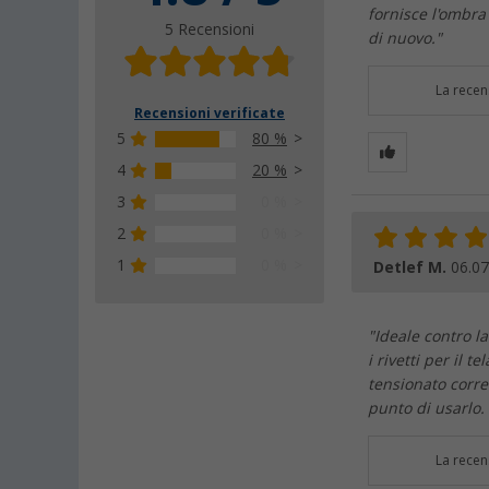
fornisce l'ombra
5 Recensioni
di nuovo."
La recen
Recensioni verificate
5
80 %
4
20 %
3
0 %
2
0 %
1
0 %
Detlef M.
06.07
"Ideale contro la
i rivetti per il 
tensionato corre
punto di usarlo. 
La recen