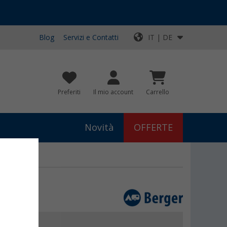
Blog
Servizi e Contatti
IT | DE
Preferiti
Il mio account
Carrello
Novità
OFFERTE
99
€