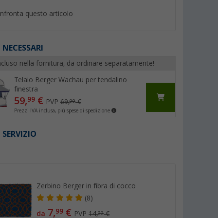
nfronta questo articolo
 NECESSARI
cluso nella fornitura, da ordinare separatamente!
%
%
Telaio Berger Wachau per tendalino
finestra
59,
€
99
PVP
69,
€
99
Prezzi IVA inclusa, più spese di spedizione
one per
Parete laterale Thule Rain
Berger Sombra Air 
 SERVIZIO
gy Peg
Blocker G2 Side XL Altezza di
Tettuccio gonfiabil
montaggio 2,65 - 2,84 metri
(82)
(7)
I
Estensione del tendalino 2,5
229,- €
269,- €
metri
PVP 264,- €
PVP 309,- €
Zerbino Berger in fibra di cocco
(8)
7,
€
99
da
PVP
14,
€
99