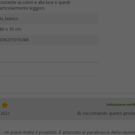
esistente ai colori e alla luce e quindi
articolarmente leggero.
lu, bianco
80 x 70 cm
036231016288
Valutazione verif
.2021
Sì
, raccomando questo prodo
i - mi piace molto il prodotto. È attaccato al parabrezza della roulot