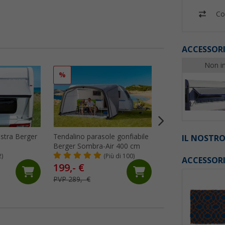
Co
ACCESSORI
Non in
%
%
estra Berger
Tendalino parasole gonfiabile
Modulo di protezi
IL NOSTRO
Berger Sombra-Air 400 cm
tende da sole Peg
SunBreak nero
2)
(Più di 100)
(33)
ACCESSOR
199,- €
99,
€
99
PVP 289,- €
PVP 119,95 €