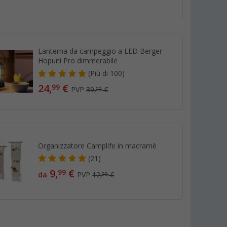
Lanterna da campeggio a LED Berger
Hopuni Pro dimmerabile
(
Più di
100)
24,
€
99
PVP
39,
€
99
Organizzatore Camplife in macramè
(21)
9,
€
99
da
PVP
12,
€
99