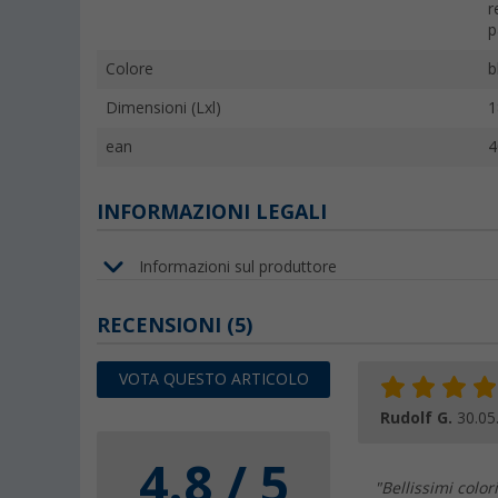
r
p
Colore
b
Dimensioni (Lxl)
1
ean
4
INFORMAZIONI LEGALI
Informazioni sul produttore
RECENSIONI
(5)
VOTA QUESTO ARTICOLO
Rudolf G.
30.05
4.8 / 5
"Bellissimi color