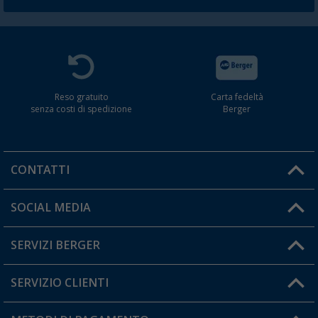
Reso gratuito
Carta fedeltà
senza costi di spedizione
Berger
CONTATTI
Orari di apertura del servizio:
SOCIAL MEDIA
Lun. - Ven.: 08:00 - 17:00
SERVIZI BERGER
Hai una domanda?
SERVIZIO CLIENTI
Diventare rivenditori
Il mio Account