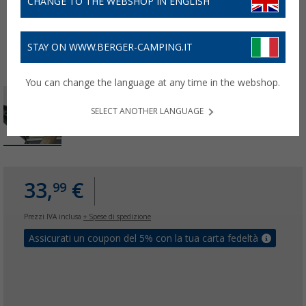
CHANGE TO THE WEBSHOP IN ENGLISH
STAY ON WWW.BERGER-CAMPING.IT
You can change the language at any time in the webshop.
SELECT ANOTHER LANGUAGE
33,
€
99
Prezzi IVA inclusa
+ Spese di spedizione
Assicurati un coupon del 5% con la tua carta fedeltà