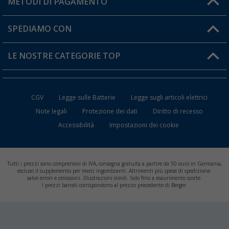
METODI DI PAGAMENTO
Informazioni sulla spedizione
I miei Preferiti
Resi
SPEDIAMO CON
Carta fedeltà Berger
Stato del mio ordine
LE NOSTRE CATEGORIE TOP
FAQ e Contatti
Accessori per Caravan e Camper
CGV
Legge sulle Batterie
Legge sugli articoli elettrici
WC da Campeggio
Note legali
Protezione dei dati
Diritto di recesso
Accessibilità
Impostazioni dei cookie
Mobili per il Campeggio
Frigo Portatili
Tutti i prezzi sono comprensivi di IVA, consegna gratuita a partire da 50 euro in Germania,
Climatizzatori per Camper
escluso il supplemento per merci ingombranti. Altrimenti più spese di spedizione.
salvo errori e omissioni. Illustrazioni simili. Solo fino a esaurimento scorte.
I prezzi barrati corrispondono al prezzo precedente di Berger.
Batterie