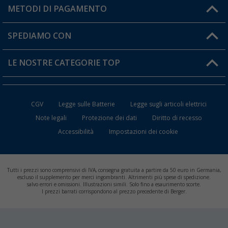
Il mio Account
METODI DI PAGAMENTO
Informazioni sulla spedizione
I miei Preferiti
Resi
SPEDIAMO CON
Carta fedeltà Berger
Stato del mio ordine
LE NOSTRE CATEGORIE TOP
FAQ e Contatti
Accessori per Caravan e Camper
CGV
Legge sulle Batterie
Legge sugli articoli elettrici
WC da Campeggio
Note legali
Protezione dei dati
Diritto di recesso
Accessibilità
Impostazioni dei cookie
Mobili per il Campeggio
Frigo Portatili
Tutti i prezzi sono comprensivi di IVA, consegna gratuita a partire da 50 euro in Germania,
Climatizzatori per Camper
escluso il supplemento per merci ingombranti. Altrimenti più spese di spedizione.
salvo errori e omissioni. Illustrazioni simili. Solo fino a esaurimento scorte.
I prezzi barrati corrispondono al prezzo precedente di Berger.
Batterie