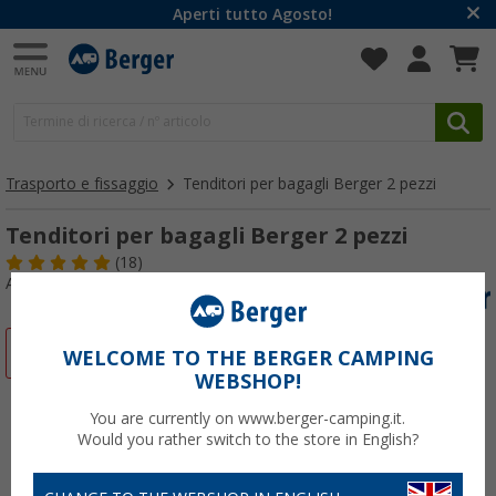
Aperti tutto Agosto!
Trasporto e fissaggio
Tenditori per bagagli Berger 2 pezzi
Tenditori per bagagli Berger 2 pezzi
(18)
Articolo n: 461270
-25%
WELCOME TO THE BERGER CAMPING
WEBSHOP!
You are currently on www.berger-camping.it.
Would you rather switch to the store in English?