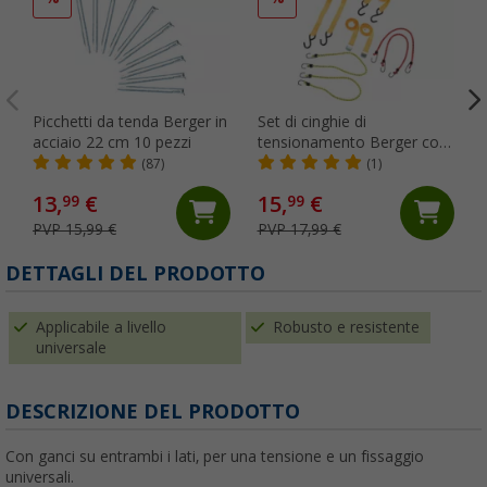
Picchetti da tenda Berger in
Set di cinghie di
acciaio 22 cm 10 pezzi
tensionamento Berger con
cricchetto 8 pezzi
(87)
(1)
13,
€
15,
€
99
99
PVP 15,99 €
PVP 17,99 €
DETTAGLI DEL PRODOTTO
Applicabile a livello
Robusto e resistente
universale
DESCRIZIONE DEL PRODOTTO
Con ganci su entrambi i lati, per una tensione e un fissaggio
universali.