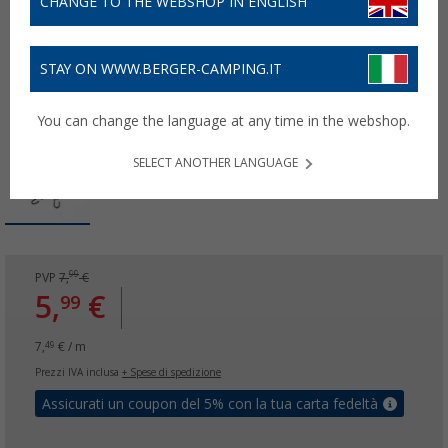
CHANGE TO THE WEBSHOP IN ENGLISH
STAY ON WWW.BERGER-CAMPING.IT
You can change the language at any time in the webshop.
SELECT ANOTHER LANGUAGE
99
PVP
7,
€
5,
€
99
7,
€ / m
49
Prezzi IVA inclusa
+ Spese di spedizione
Assicurati un coupon del 5% con la tua carta fedeltà