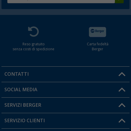
Reso gratuito
Carta fedeltà
senza costi di spedizione
Berger
CONTATTI
Orari di apertura del servizio:
SOCIAL MEDIA
Lun. - Ven.: 08:00 - 17:00
SERVIZI BERGER
Hai una domanda?
SERVIZIO CLIENTI
Diventare rivenditori