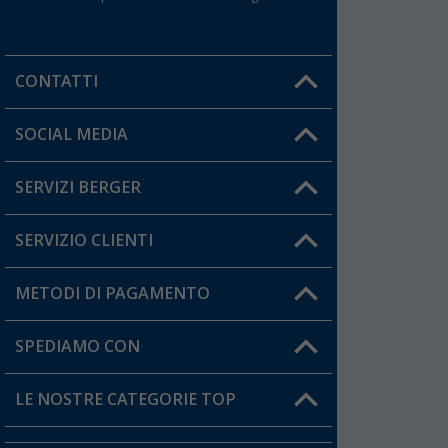
CONTATTI
Orari di apertura del servizio:
SOCIAL MEDIA
Lun. - Ven.: 08:00 - 17:00
SERVIZI BERGER
Hai una domanda?
SERVIZIO CLIENTI
Diventare rivenditori
Il mio Account
METODI DI PAGAMENTO
Informazioni sulla spedizione
I miei Preferiti
Resi
SPEDIAMO CON
Carta fedeltà Berger
Stato del mio ordine
LE NOSTRE CATEGORIE TOP
FAQ e Contatti