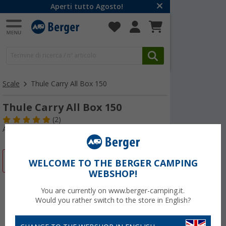
Aperti tutto Agosto!
Scale
Thule Carry All Box 150
Thule Carry All Box 150
(2)
Articolo n: 156490
-21%
WELCOME TO THE BERGER CAMPING
WEBSHOP!
You are currently on www.berger-camping.it.
Would you rather switch to the store in English?