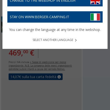
CHANGE TO THE WEBSHOP IN ENGLISH
STAY ON WWW.BERGER-CAMPING.IT
You can change the language at any time in the webshop.
SELECT ANOTHER LANGUAGE
00
PVP
599,
€
469,
€
00
Prezzi IVA inclusa
+ Spese di spedizione per merce
ingombrante. N.B. La consegna delle merci ingombranti
potrebbe subire ritardi a causa del periodo festivo.
14,07
€ sulla tua carta fedeltà