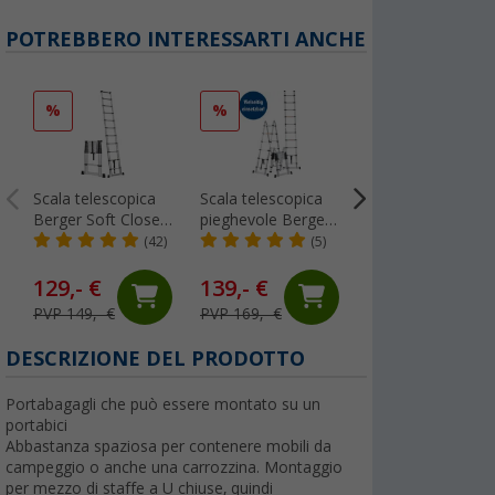
POTREBBERO INTERESSARTI ANCHE
%
%
%
Scala telescopica
Scala telescopica
Cunei Berger Mult
Berger Soft Close
pieghevole Berger
Level Ramp 2 pez
in alluminio 3,2 m
da 2,5 metri
(42)
(5)
(Più di 100)
129,- €
139,- €
24,
€
99
PVP 149,- €
PVP 169,- €
PVP 34,99 €
DESCRIZIONE DEL PRODOTTO
Portabagagli che può essere montato su un
portabici
Abbastanza spaziosa per contenere mobili da
campeggio o anche una carrozzina. Montaggio
per mezzo di staffe a U chiuse, quindi