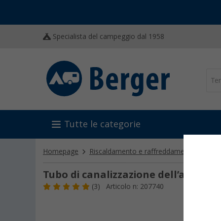
Specialista del campeggio dal 1958
Tutte le categorie
Homepage
Riscaldamento e raffreddamento
Sist
Tubo di canalizzazione dell’aria Tr
(3)
Articolo n: 207740