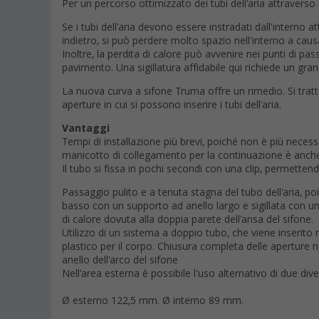
Per un percorso ottimizzato dei tubi dell'aria attraverso
Se i tubi dell'aria devono essere instradati dall'interno a
indietro, si può perdere molto spazio nell'interno a causa
Inoltre, la perdita di calore può avvenire nei punti di p
pavimento. Una sigillatura affidabile qui richiede un gra
La nuova curva a sifone Truma offre un rimedio. Si trat
aperture in cui si possono inserire i tubi dell'aria.
Vantaggi
Tempi di installazione più brevi, poiché non è più necessa
manicotto di collegamento per la continuazione è anc
Il tubo si fissa in pochi secondi con una clip, permettend
Passaggio pulito e a tenuta stagna del tubo dell'aria, po
basso con un supporto ad anello largo e sigillata con un si
di calore dovuta alla doppia parete dell'ansa del sifone.
Utilizzo di un sistema a doppio tubo, che viene inserito ne
plastico per il corpo. Chiusura completa delle apertur
anello dell'arco del sifone
Nell'area esterna è possibile l'uso alternativo di due diver
Ø esterno 122,5 mm. Ø interno 89 mm.