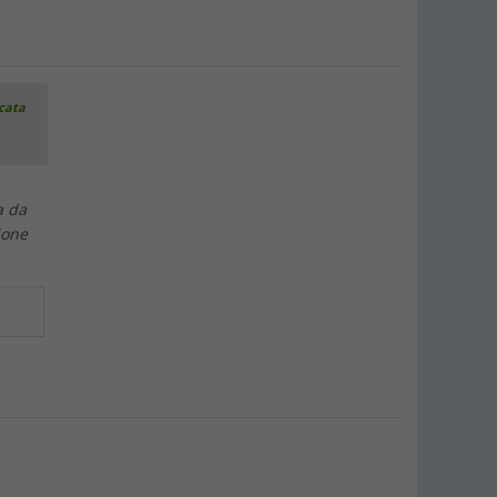
icata
a da
ione