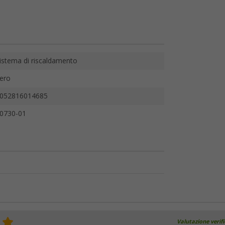
istema di riscaldamento
ero
052816014685
0730-01
Valutazione verif