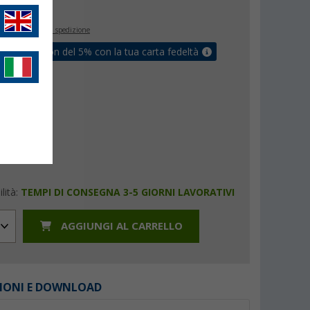
€
9
inclusa
+ Spese di spedizione
ati un coupon del 5% con la tua carta fedeltà
lità:
TEMPI DI CONSEGNA 3-5 GIORNI LAVORATIVI
AGGIUNGI AL CARRELLO
IONI E DOWNLOAD