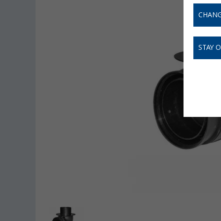
CHANG
STAY 