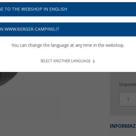
12,
9
E TO THE WEBSHOP IN ENGLISH
Prezzi IVA 
Assicur
ON WWW.BERGER-CAMPING.IT
You can change the language at any time in the webshop.
SELECT ANOTHER LANGUAGE
Disponibi
1
INFORMAZ