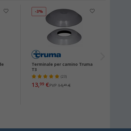
-3%
-5%
de
Terminale per camino Truma
Filtr
T3
5 pezz
(23)
13,
€
8,
99
99
PVP
14,
€
49