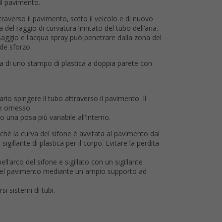
 il pavimento.
ttraverso il pavimento, sotto il veicolo e di nuovo
 del raggio di curvatura limitato del tubo dell'aria.
assaggio e l'acqua spray può penetrare dalla zona del
nde sforzo.
ta di uno stampo di plastica a doppia parete con
rio spingere il tubo attraverso il pavimento. Il
he omesso.
o una posa più variabile all'interno.
iché la curva del sifone è avvitata al pavimento dal
gillante di plastica per il corpo. Evitare la perdita
ll'arco del sifone e sigillato con un sigillante
e nel pavimento mediante un ampio supporto ad
si sistemi di tubi.