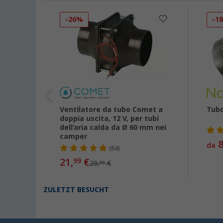
-26%
-1
Ventilatore da tubo Comet a
Tubo
doppia uscita, 12 V, per tubi
dell’aria calda da Ø 60 mm nei
camper
8
da
(84)
21,
€
99
29,
€
99
ZULETZT BESUCHT