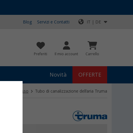
Blog
Servizi e Contatti
IT | DE
Preferiti
Il mio account
Carrello
Novità
OFFERTE
ento da incasso
Tubo di canalizzazione dell’aria Truma