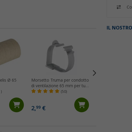
Co
IL NOSTRO
elis Ø 65
Morsetto Truma per condotto
Tubo per distribuzi
di ventilazione 65 mm per tubi
fredda Truma 65
aria fredda Truma
1)
(50)
(13)
18,
€
99
PVP 19,99 €
2,
€
99
(18,
99
€ / 1 m)