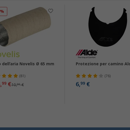
8%
 dell’aria Novelis Ø 65 mm
Protezione per camino Al
(81)
(76)
,
€
6,
€
99
99
10,
€
99