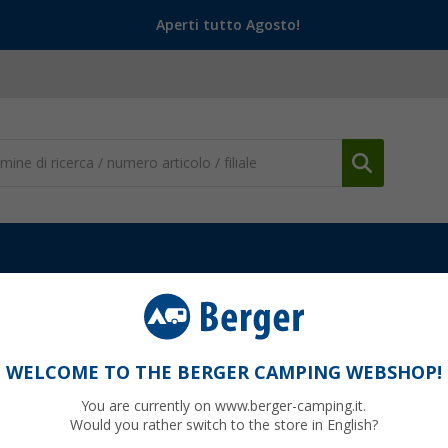
Aperti tutto Agosto!
emi di riscaldamento da incasso
Accessori per sistemi di riscaldam
uma
WELCOME TO THE BERGER CAMPING WEBSHOP!
You are currently on www.berger-camping.it.
Would you rather switch to the store in English?