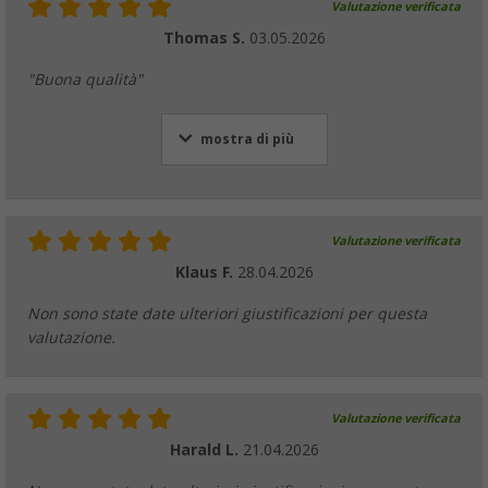
Valutazione verificata
(3)
Thomas S.
03.05.2026
3,
€
99
da
7,
€
99
"Buona qualità"
mostra di più
Raccordo a Y Lilie 10 mm
(4)
Valutazione verificata
6,
€
99
7,
€
99
Klaus F.
28.04.2026
Non sono state date ulteriori giustificazioni per questa
valutazione.
Connettore a Y Lilie
(8)
Valutazione verificata
4,
€
99
da
7,
€
99
Harald L.
21.04.2026