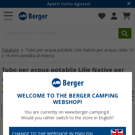
Aperti tutto Agosto!
Tubature
Tubo per acqua potabile Lilie Native per acqua calda 10
x 15 mm (vendita al metro)
Tubo per acqua potabile Lilie Native per
acqua calda 10 x 15 mm (vendita al metro)
(47)
Articolo n: 204450
WELCOME TO THE BERGER CAMPING
WEBSHOP!
-22%
You are currently on www.berger-camping.it.
Would you rather switch to the store in English?
CHANGE TO THE WEBSHOP IN ENGLISH