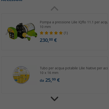
Pompa a pressione Lilie IQflo 11.1 per acqua
10 mm
(1)
230,
€
00
Tubo per acqua potabile Lilie Native per ac
10 x 16 mm
25,
€
99
da