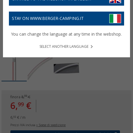
STAY ON WWW.BERGER-CAMPING.IT
You can change the language at any time in the webshop.
SELECT ANOTHER LANGUAGE
99
finora
8,
€
6,
€
99
6,
€ / m
99
Prezzi IVA inclusa
+ Spese di spedizione