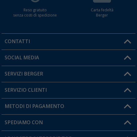
Reso gratuito
Carta fedeltà
senza costi di spedizione
Berger
CONTATTI
Orari di apertura del servizio:
SOCIAL MEDIA
Lun. - Ven.: 08:00 - 17:00
SERVIZI BERGER
Hai una domanda?
SERVIZIO CLIENTI
Diventare rivenditori
Il mio Account
METODI DI PAGAMENTO
Informazioni sulla spedizione
I miei Preferiti
Resi
SPEDIAMO CON
Carta fedeltà Berger
Stato del mio ordine