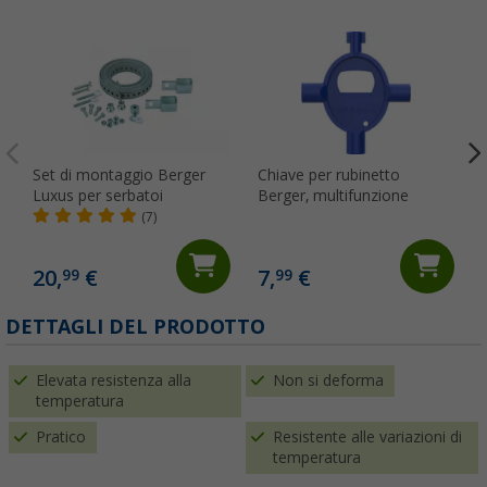
Set di montaggio Berger
Chiave per rubinetto
Luxus per serbatoi
Berger, multifunzione
(7)
20,
€
7,
€
99
99
(
DETTAGLI DEL PRODOTTO
Elevata resistenza alla
Non si deforma
temperatura
Pratico
Resistente alle variazioni di
temperatura