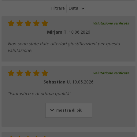
Data
Filtrare
Valutazione verificata
Raccordo a T Lilie
Mirjam T.
10.06.2026
(14)
3,
€
99
Non sono state date ulteriori giustificazioni per questa
da
6,
€
99
valutazione.
Valutazione verificata
Sebastian U.
19.05.2026
Blocco di distribuzione acqua Lilie
57,
€
"Fantastico e di ottima qualità"
99
63,
€
99
mostra di più
Raccordo angolare Lilie