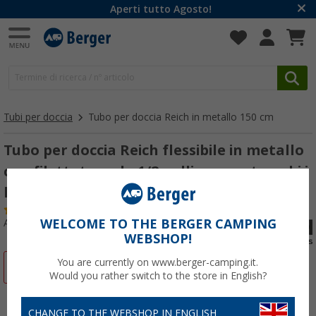
Aperti tutto Agosto!
Tubi per doccia
Tubo per doccia Reich in metallo 150 cm
Tubo per doccia Reich flessibile in metallo
con filettatura da 1/2 pollice su entrambi i
lati 150 cm
(3)
WELCOME TO THE BERGER CAMPING
Articolo n: 136770
WEBSHOP!
You are currently on www.berger-camping.it.
-11%
Would you rather switch to the store in English?
CHANGE TO THE WEBSHOP IN ENGLISH