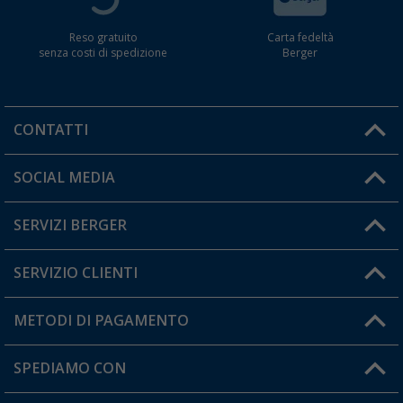
Reso gratuito
Carta fedeltà
senza costi di spedizione
Berger
CONTATTI
Orari di apertura del servizio:
SOCIAL MEDIA
Lun. - Ven.: 08:00 - 17:00
SERVIZI BERGER
Hai una domanda?
SERVIZIO CLIENTI
Diventare rivenditori
Il mio Account
METODI DI PAGAMENTO
Informazioni sulla spedizione
I miei Preferiti
Resi
SPEDIAMO CON
Carta fedeltà Berger
Stato del mio ordine