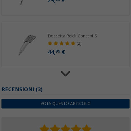
29,
€
Doccetta Reich Concept S
(2)
44,
€
99
Doccetta Reich Trend E
RECENSIONI
(3)
(3)
44,
€
99
VOTA QUESTO ARTICOLO
49,
€
99