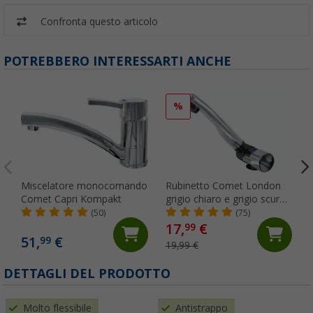
Confronta questo articolo
POTREBBERO INTERESSARTI ANCHE
%
Miscelatore monocomando
Rubinetto Comet London
Comet Capri Kompakt
grigio chiaro e grigio scuro,
ribaltabile, con
(50)
(75)
microinterruttore, per
17,
€
99
roulotte e camper, cromato
51,
€
99
19,99 €
DETTAGLI DEL PRODOTTO
Molto flessibile
Antistrappo