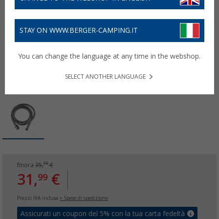
STAY ON WWW.BERGER-CAMPING.IT
You can change the language at any time in the webshop.
SELECT ANOTHER LANGUAGE
99
finora
35,
€
31,
€
99
Prezzi IVA inclusa
+ Spese di spedizione
Assicurati un coupon del 5% con la tua carta fedeltà