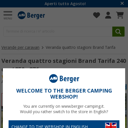
Aperti tutto Agosto!
Verande per caravan
Veranda quattro stagioni Brand Tarifa
Veranda quattro stagioni Brand Tarifa 240
cm / 850 - 876 cm
(14)
Articolo n: 213770876
WELCOME TO THE BERGER CAMPING
WEBSHOP!
-16%
You are currently on www.berger-camping.it.
Would you rather switch to the store in English?
CHANGE TO THE WEBSHOP IN ENGLISH