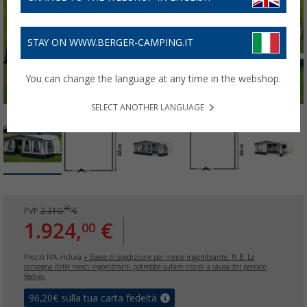
STAY ON WWW.BERGER-CAMPING.IT
You can change the language at any time in the webshop.
SELECT ANOTHER LANGUAGE
00
PVP
2.310,
€
1.924,
€
00
Prezzi IVA inclusa
+ Spese di spedizione per merce ingombrante. N.B. La
consegna delle merci ingombranti potrebbe subire ritardi a causa del periodo
festivo.
96,20
€ sulla tua carta fedeltà