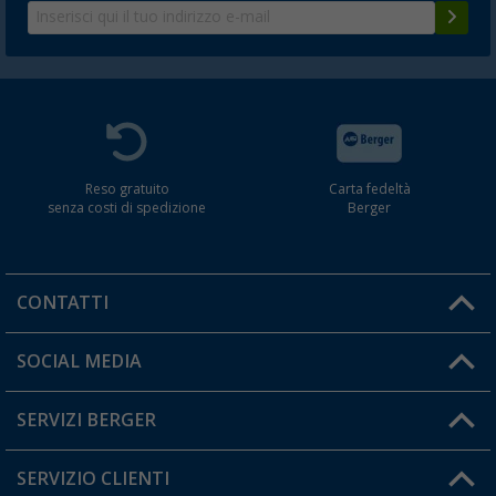
Reso gratuito
Carta fedeltà
senza costi di spedizione
Berger
CONTATTI
Orari di apertura del servizio:
SOCIAL MEDIA
Lun. - Ven.: 08:00 - 17:00
SERVIZI BERGER
Hai una domanda?
SERVIZIO CLIENTI
Diventare rivenditori