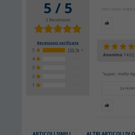
5 / 5
Non sono state da
2 Recensioni
Recensioni verificate
5
100 %
Anonimo
14.02
4
0 %
3
0 %
"super, molto le
2
0 %
1
0 %
La recen
ARTICOLI SIMILI
ALTRI ARTICOLI DI