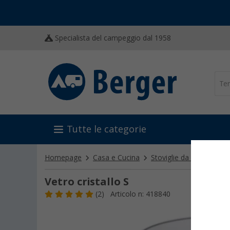
Specialista del campeggio dal 1958
Tutte le categorie
Homepage
Casa e Cucina
Stoviglie da campeggio
Vetro cristallo S
(2)
Articolo n: 418840