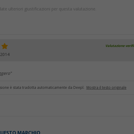
te ulteriori giustificazioni per questa valutazione.
Valutazione verif
.2014
ggero"
sione è stata tradotta automaticamente da Deepl.
Mostra il testo originale
 QUESTO MARCHIO