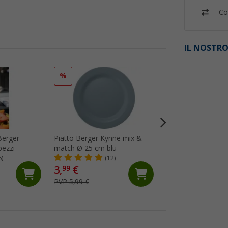
Co
IL NOSTRO
%
%
Berger
Piatto Berger Kynne mix &
Set di stoviglie B
pezzi
match Ø 25 cm blu
in polipropilene p
16 pezzi blu
6)
(12)
(Più
3,
€
29,
€
99
99
PVP 5,99 €
PVP 49,99 €