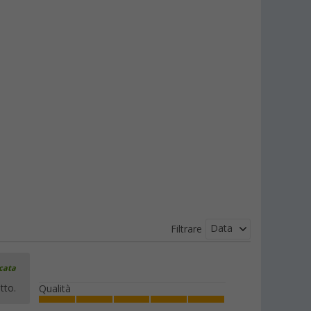
Data
Filtrare
icata
tto.
Qualità