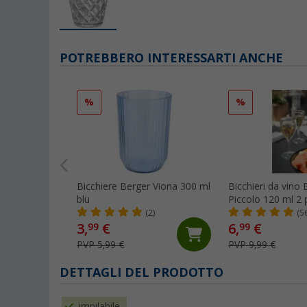
POTREBBERO INTERESSARTI ANCHE
%
%
Bicchiere Berger Viona 300 ml
Bicchieri da vino 
blu
Piccolo 120 ml 2 
(2)
(5
3,
€
6,
€
99
99
PVP 5,99 €
PVP 9,99 €
DETTAGLI DEL PRODOTTO
impilabile