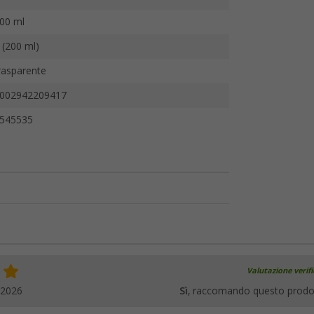
00 ml
 (200 ml)
rasparente
002942209417
545535
Valutazione verif
.2026
Sì
, raccomando questo prodo