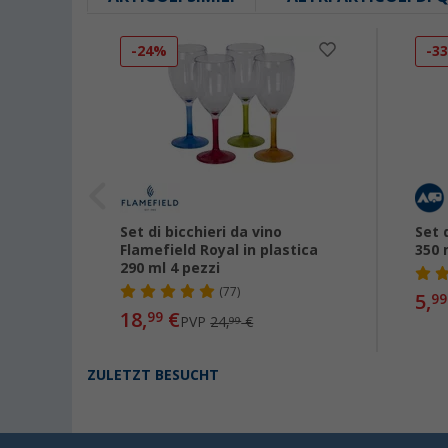
-24%
-3
 Deep
Set di bicchieri da vino
Set 
pezzi
Flamefield Royal in plastica
350 
290 ml 4 pezzi
(77)
5,
99
18,
€
99
PVP
24,
€
99
ZULETZT BESUCHT