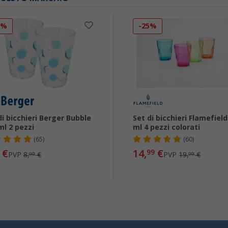
3%
-25%
di bicchieri Berger Bubble
Set di bicchieri Flamefield
ml 2 pezzi
ml 4 pezzi colorati
(65)
(60)
€
14,
€
99
PVP
8,
€
PVP
19,
€
99
99