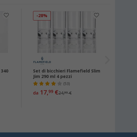
-28%
-23
 340
Set di bicchieri Flamefield Slim
Set di
Jim 290 ml 4 pezzi
pezzi
(53)
17,
€
9,
99
da
24,
€
da
99