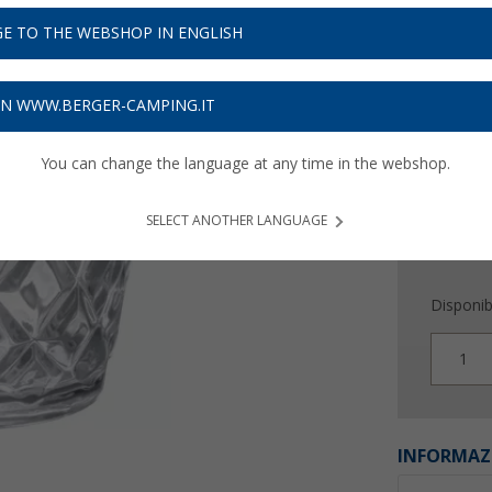
3,
99
E TO THE WEBSHOP IN ENGLISH
Prezzi IVA 
Assicur
ON WWW.BERGER-CAMPING.IT
You can change the language at any time in the webshop.
SELECT ANOTHER LANGUAGE
Disponibi
1
INFORMAZ