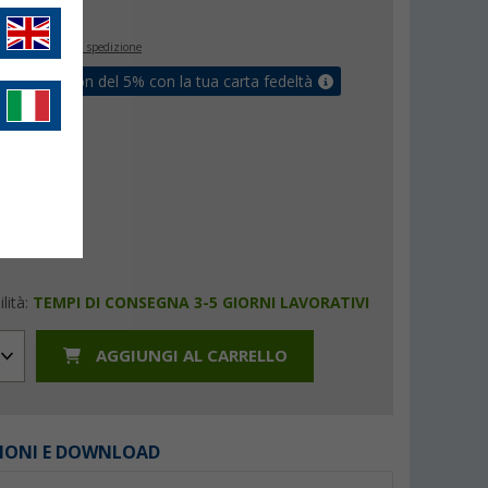
€
inclusa
+ Spese di spedizione
ati un coupon del 5% con la tua carta fedeltà
lità:
TEMPI DI CONSEGNA 3-5 GIORNI LAVORATIVI
AGGIUNGI AL CARRELLO
IONI E DOWNLOAD