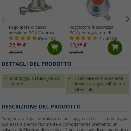
Regolatore di bassa
Regolatore di sicurezza
pressione GOK Caramatic
GOK per regolatore di
BasicOne 30 mbar senza
pressione del gas per
(Più di 100)
(Più di 100)
manometro 0,8 kg/h
veicoli 50 mbar
22,
€
13,
€
99
99
26,99 €
21,99 €
DETTAGLI DEL PRODOTTO
Montaggio su tubo gas da
Disattivare comodamente
10 mm
l'impianto a gas dall'interno
del veicolo
DESCRIZIONE DEL PRODOTTO
Con portata di gas ottimizzata e passaggio diritto. Il sistema a gas
può essere spento facilmente e comodamente premendo un
pulsante dall'interno del veicolo. 12 Volt con cavo di collegamento e