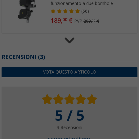
funzionamento a due bombole
(56)
189,
€
00
PVP
209,
€
00
Regolatore di pressione del gas Truma Mo
RECENSIONI
(3)
orizzontale/verticale
(21)
VOTA QUESTO ARTICOLO
127,
€
00
PVP
139,
€
99
5 / 5
3 Recensioni