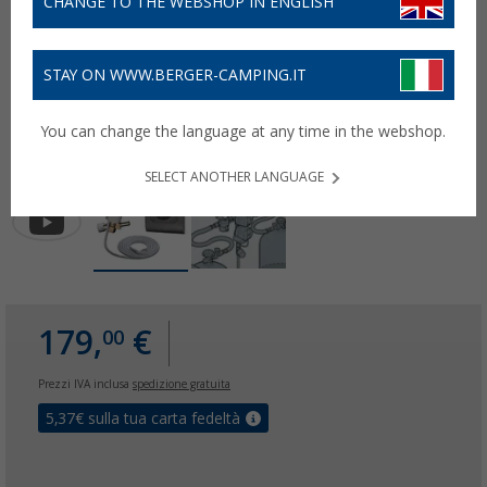
CHANGE TO THE WEBSHOP IN ENGLISH
STAY ON WWW.BERGER-CAMPING.IT
You can change the language at any time in the webshop.
SELECT ANOTHER LANGUAGE
179,
€
00
Prezzi IVA inclusa
spedizione gratuita
5,37
€ sulla tua carta fedeltà