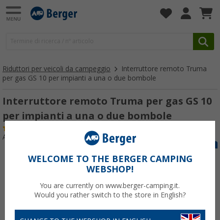
Riduttori per veicoli da campeggio
Interruttore remoto Truma
per gas GS 10 per impianti a una o due bombole
Interruttore remoto Truma per gas GS 10
per impianti a una o due bombole
(3)
Articolo n: 168920
WELCOME TO THE BERGER CAMPING
WEBSHOP!
You are currently on www.berger-camping.it.
Would you rather switch to the store in English?