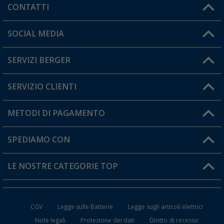
CONTATTI
Orari di apertura del servizio:
SOCIAL MEDIA
Lun. - Ven.: 08:00 - 17:00
SERVIZI BERGER
Hai una domanda?
SERVIZIO CLIENTI
Diventare rivenditori
Il mio Account
METODI DI PAGAMENTO
Informazioni sulla spedizione
I miei Preferiti
Resi
SPEDIAMO CON
Carta fedeltà Berger
Stato del mio ordine
LE NOSTRE CATEGORIE TOP
FAQ e Contatti
Accessori per Caravan e Camper
CGV
Legge sulle Batterie
Legge sugli articoli elettrici
WC da Campeggio
Note legali
Protezione dei dati
Diritto di recesso