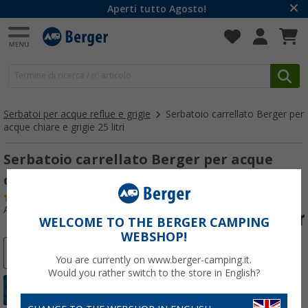
Aperti tutto Agosto!
Serbatoi per acque reflue e grigie
Serbatoio carrellato Berger per
acque chiare e grigie 25 litri
Serbatoio carrellato Berger per acque
chiare e grigie 25 litri
(96)
Articolo n: 456450
WELCOME TO THE BERGER CAMPING
WEBSHOP!
-14%
You are currently on www.berger-camping.it.
Would you rather switch to the store in English?