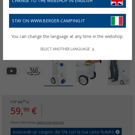
CHANGE TO THE WEBSHOP IN ENGLISH
STAY ON WWW.BERGER-CAMPING.IT
You can change the language at any time in the webshop.
SELECT ANOTHER LANGUAGE
99
PVP
69,
€
59,
€
99
Prezzi IVA inclusa
spedizione gratuita
Assicurati un coupon del 5% con la tua carta fedeltà