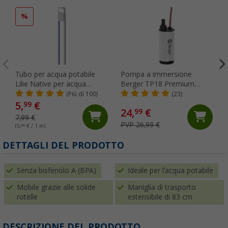
%
Tubo per acqua potabile
Pompa a immersione
Lilie Native per acqua
Berger TP18 Premium
fredda 10 x 15 mm al
idonea per alimenti
(Più di 100)
(23)
metro
5,
€
99
24,
€
99
7,99 €
PVP 26,99 €
(5,
99
€ / 1 m)
DETTAGLI DEL PRODOTTO
Senza bisfenolo A (BPA)
Ideale per l'acqua potabile
Mobile grazie alle solide
Maniglia di trasporto
rotelle
estensibile di 83 cm
DESCRIZIONE DEL PRODOTTO