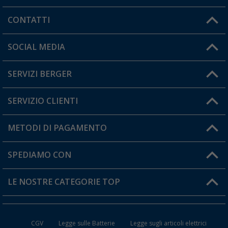
CONTATTI
Orari di apertura del servizio:
SOCIAL MEDIA
Lun. - Ven.: 08:00 - 17:00
SERVIZI BERGER
Hai una domanda?
SERVIZIO CLIENTI
Diventare rivenditori
Il mio Account
METODI DI PAGAMENTO
Informazioni sulla spedizione
I miei Preferiti
Resi
SPEDIAMO CON
Carta fedeltà Berger
Stato del mio ordine
LE NOSTRE CATEGORIE TOP
FAQ e Contatti
Accessori per Caravan e Camper
CGV
Legge sulle Batterie
Legge sugli articoli elettrici