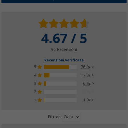
55,
€
99
PVP
72,
€
80
4.67 / 5
Tappo Comet con anello a vite e tubo vers
(37)
12,
€
99
96 Recensioni
da
15,
€
99
Recensioni verificate
5
76 %
4
17 %
3
6 %
Detergente per serbatoi d’acqua Berger
(
Più di
100)
2
0 %
14,
€
99
1
1 %
da
Data
Filtrare