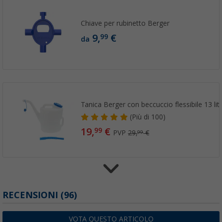
Chiave per rubinetto Berger
9,
€
99
da
Tanica Berger con beccuccio flessibile 13 litr
(
Più di
100)
19,
€
99
PVP
29,
€
99
Serbatoio di scarico portatile Fiamma Roll-
RECENSIONI
(96)
litri
(
Più di
100)
VOTA QUESTO ARTICOLO