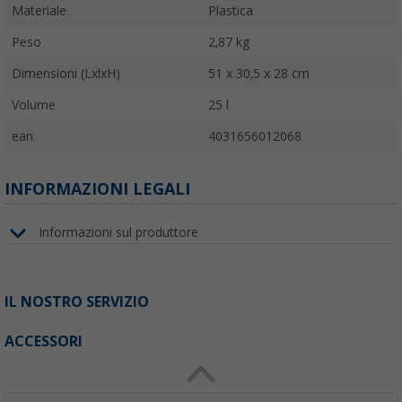
Materiale
Plastica
Peso
2,87 kg
Dimensioni (LxlxH)
51 x 30,5 x 28 cm
Volume
25 l
ean
4031656012068
INFORMAZIONI LEGALI
Informazioni sul produttore
IL NOSTRO SERVIZIO
ACCESSORI