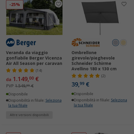
-25%
Veranda da viaggio
Ombrellone
gonfiabile Berger Vicenza
girevole/pieghevole
Air All Season per caravan
Schneider Schirme
Avellino 180 x 130 cm
(14)
(2)
1.149,
€
00
da
39,
€
99
PVP
1.549,
€
00
Disponibile
Disponibile
Disponibilità in filiale:
Seleziona
Disponibilità in filiale:
Seleziona
la tua filiale
la tua filiale
Altre versioni disponibili