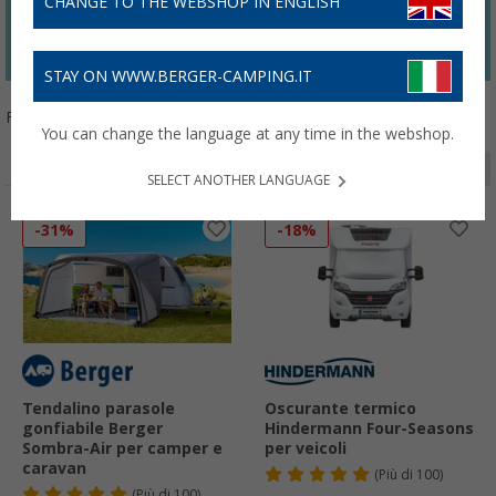
CHANGE TO THE WEBSHOP IN ENGLISH
Attività acquatiche
Ripari dal sole
Condizionatori
Frigo da campeggio
STAY ON WWW.BERGER-CAMPING.IT
Filtrare per:
You can change the language at any time in the webshop.
Pagina 1 da 2
SELECT ANOTHER LANGUAGE
-31%
-18%
Tendalino parasole
Oscurante termico
gonfiabile Berger
Hindermann Four-Seasons
Sombra-Air per camper e
per veicoli
caravan
(
Più di
100)
(
Più di
100)