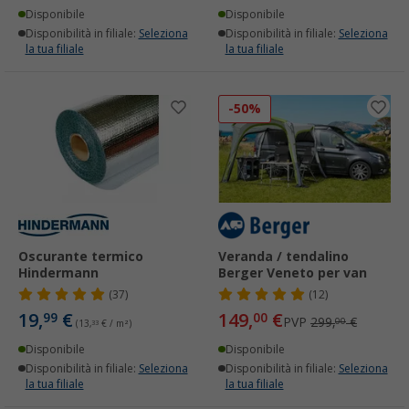
Disponibile
Disponibile
Disponibilità in filiale:
Seleziona
Disponibilità in filiale:
Seleziona
la tua filiale
la tua filiale
-50%
Oscurante termico
Veranda / tendalino
Hindermann
Berger Veneto per van
(37)
(12)
19,
€
149,
€
99
00
PVP
299,
€
00
(13,
33
€ / m²)
Disponibile
Disponibile
Disponibilità in filiale:
Seleziona
Disponibilità in filiale:
Seleziona
la tua filiale
la tua filiale