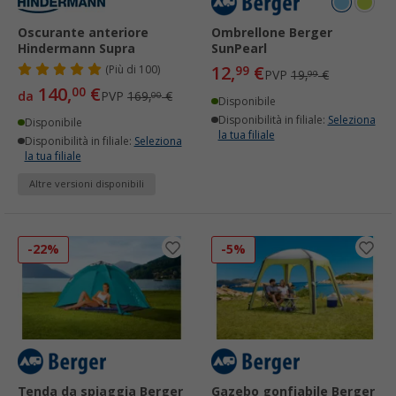
Oscurante anteriore
Ombrellone Berger
Hindermann Supra
SunPearl
12,
€
(
Più di
100)
99
PVP
19,
€
99
140,
€
00
da
PVP
169,
€
00
Disponibile
Disponibilità in filiale:
Seleziona
Disponibile
la tua filiale
Disponibilità in filiale:
Seleziona
la tua filiale
Altre versioni disponibili
-22%
-5%
Tenda da spiaggia Berger
Gazebo gonfiabile Berger