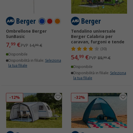
Ombrellone Berger
Tendalino universale
SunBasic
Berger Calabria per
caravan, furgoni e tende
7,
€
99
PVP
14,
€
99
(30)
Disponibile
54,
€
99
PVP
89,
€
99
Disponibilità in filiale:
Seleziona
la tua filiale
Disponibile
Disponibilità in filiale:
Seleziona
la tua filiale
-12%
-32%