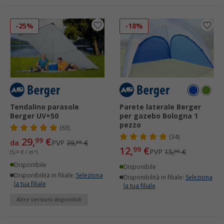
-25%
-18%
Tendalino parasole
Parete laterale Berger
Berger UV+50
per gazebo Bologna 1
pezzo
(63)
(34)
29,
€
99
da
PVP
39,
€
99
12,
€
99
PVP
15,
€
99
(5,
00
€ / m²)
Disponibile
Disponibile
Disponibilità in filiale:
Seleziona
Disponibilità in filiale:
Seleziona
la tua filiale
la tua filiale
Altre versioni disponibili