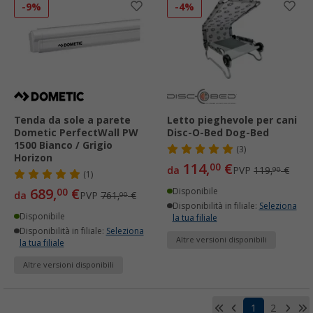
-9%
-4%
Tenda da sole a parete
Letto pieghevole per cani
Dometic PerfectWall PW
Disc-O-Bed Dog-Bed
1500 Bianco / Grigio
(3)
Horizon
114,
€
00
da
PVP
119,
€
90
(1)
689,
€
00
Disponibile
da
PVP
761,
€
00
Disponibilità in filiale:
Seleziona
Disponibile
la tua filiale
Disponibilità in filiale:
Seleziona
Altre versioni disponibili
la tua filiale
Altre versioni disponibili
1
2