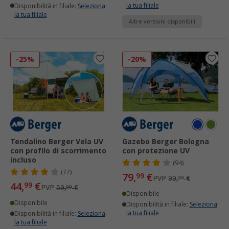
la tua filiale
Disponibilità in filiale:
Seleziona
la tua filiale
Altre versioni disponibili
-25%
-20%
Tendalino Berger Vela UV
Gazebo Berger Bologna
con profilo di scorrimento
con protezione UV
incluso
(94)
(77)
79,
€
99
PVP
99,
€
99
44,
€
99
PVP
59,
€
99
Disponibile
Disponibile
Disponibilità in filiale:
Seleziona
la tua filiale
Disponibilità in filiale:
Seleziona
la tua filiale