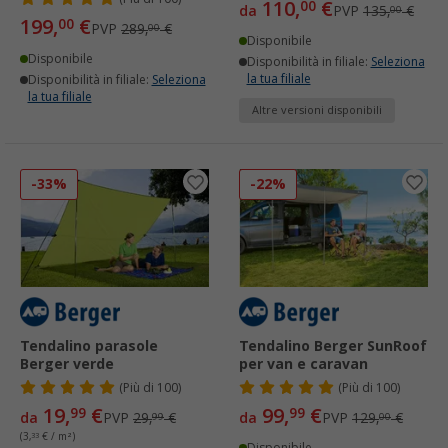
110,
€
00
da
PVP
135,
€
00
199,
€
00
PVP
289,
€
00
Disponibile
Disponibile
Disponibilità in filiale:
Seleziona
la tua filiale
Disponibilità in filiale:
Seleziona
la tua filiale
Altre versioni disponibili
-33%
-22%
Tendalino parasole
Tendalino Berger SunRoof
Berger verde
per van e caravan
(
Più di
100)
(
Più di
100)
19,
€
99,
€
99
99
da
PVP
29,
€
da
PVP
129,
€
99
00
(3,
33
€ / m²)
Disponibile