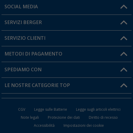
Orari di apertura del servizio:
SOCIAL MEDIA
Lun. - Ven.: 08:00 - 17:00
SERVIZI BERGER
Hai una domanda?
SERVIZIO CLIENTI
Diventare rivenditori
Il mio Account
METODI DI PAGAMENTO
Informazioni sulla spedizione
I miei Preferiti
Resi
SPEDIAMO CON
Carta fedeltà Berger
Stato del mio ordine
LE NOSTRE CATEGORIE TOP
FAQ e Contatti
Accessori per Caravan e Camper
CGV
Legge sulle Batterie
Legge sugli articoli elettrici
WC da Campeggio
Note legali
Protezione dei dati
Diritto di recesso
Accessibilità
Impostazioni dei cookie
Mobili per il Campeggio