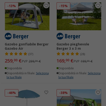
-13%
-15%
Gazebo gonfiabile Berger
Gazebo pieghevole
Gazebo Air
Berger 3 x 3 m
(37)
(28)
259,
€
169,
€
00
00
PVP
299,
€
PVP
199,
€
00
00
Disponibile
Disponibile
Disponibilità in filiale:
Seleziona
Disponibilità in filiale:
Seleziona
la tua filiale
la tua filiale
-46%
-38%