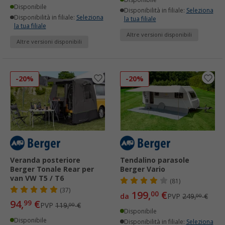
Disponibile
Disponibilità in filiale:
Seleziona
Disponibilità in filiale:
Seleziona
la tua filiale
la tua filiale
Altre versioni disponibili
Altre versioni disponibili
-20%
-20%
Veranda posteriore
Tendalino parasole
Berger Tonale Rear per
Berger Vario
van VW T5 / T6
(81)
(37)
199,
€
00
da
PVP
249,
€
00
94,
€
99
PVP
119,
€
00
Disponibile
Disponibile
Disponibilità in filiale:
Seleziona