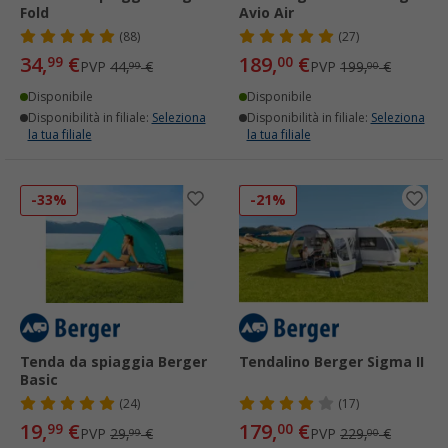
Fold
Avio Air
(88)
(27)
34,
€
189,
€
99
00
PVP
44,
€
PVP
199,
€
99
00
Disponibile
Disponibile
Disponibilità in filiale:
Seleziona
Disponibilità in filiale:
Seleziona
la tua filiale
la tua filiale
-33%
-21%
Tenda da spiaggia Berger
Tendalino Berger Sigma II
Basic
(24)
(17)
19,
€
179,
€
99
00
PVP
29,
€
PVP
229,
€
99
00