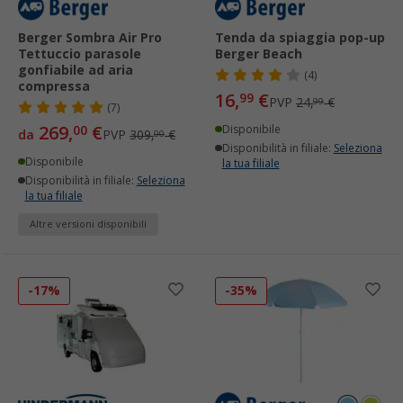
Berger Sombra Air Pro
Tenda da spiaggia pop-up
Tettuccio parasole
Berger Beach
gonfiabile ad aria
(4)
compressa
16,
€
99
PVP
24,
€
99
(7)
269,
€
00
Disponibile
da
PVP
309,
€
00
Disponibilità in filiale:
Seleziona
Disponibile
la tua filiale
Disponibilità in filiale:
Seleziona
la tua filiale
Altre versioni disponibili
-17%
-35%