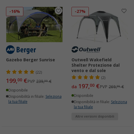
-16%
-27%
Gazebo Berger Sunrise
Outwell Wakefield
Shelter Protezione dal
vento e dal sole
(22)
(2)
199,
€
00
PVP
239,
€
00
197,
€
00
da
PVP
269,
€
95
Disponibile
Disponibile
Disponibilità in filiale:
Seleziona
la tua filiale
Disponibilità in filiale:
Seleziona
la tua filiale
Altre versioni disponibili