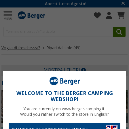
Aperti tutto Agosto!
Voglia di freschezza?
Ripari dal sole
(49)
MOSTRA I FILTRI
RIPARI DAL SOLE
WELCOME TO THE BERGER CAMPING
WEBSHOP!
You are currently on www.berger-camping.it.
Would you rather switch to the store in English?