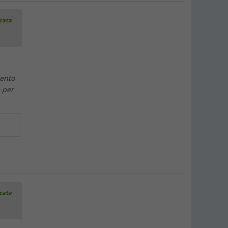
icata
mento
 per
icata