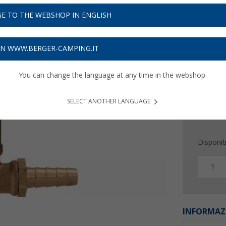
66,
9
E TO THE WEBSHOP IN ENGLISH
Prezzi IVA 
Assicur
ON WWW.BERGER-CAMPING.IT
You can change the language at any time in the webshop.
SELECT ANOTHER LANGUAGE
Disponibi
1
INFORMAZ