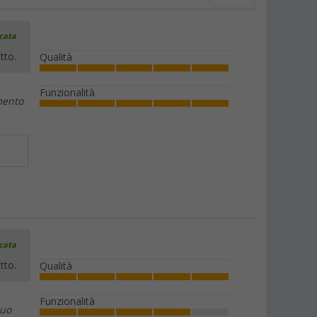
icata
tto.
Qualità
Funzionalità
mento
icata
tto.
Qualità
Funzionalità
suo