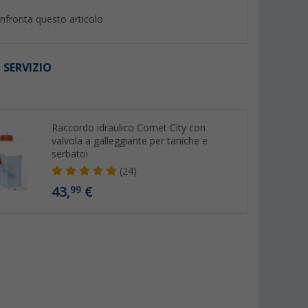
nfronta questo articolo
 SERVIZIO
I
%
Raccordo idraulico Comet City con
valvola a galleggiante per taniche e
serbatoi
(24)
irale Lilie
Pompa a immersione Berger
Tanica Berger con 
43,
€
99
9 mm
TP18 Premium idonea per
flessibile 13 litri
alimenti
(21)
(Più 
24,
€
19,
€
99
99
PVP 26,99 €
PVP 29,99 €