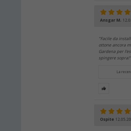
Ansgar M.
12.0
"Facile da instal
ottone ancora m
Gardena per l'es
spingere sopra!"
La recen
Ospite
12.05.2