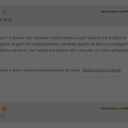
Valutazione verif
3.2018
lare! Il lavoro non richiede molto tempo super cosa e che è fatto di
eglio! Super! Un miglioramento sarebbe quello di fare un collega
terno ad esso / per attaccare invece del cono per un tubo semplice
sione è stata tradotta automaticamente da Deepl.
Mostra il testo originale
Valutazione verif
015