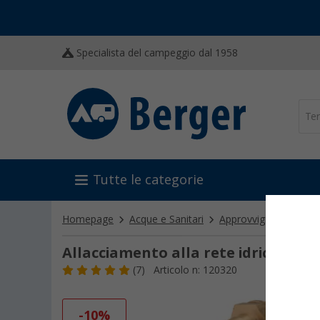
Specialista del campeggio dal 1958
Tutte le categorie
Homepage
Acque e Sanitari
Approvvigionamento 
Allacciamento alla rete idrica Reic
(7)
Articolo n: 120320
-10%