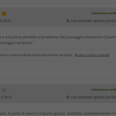
Valutazione verif
9.2023
Sì
, raccomando questo prodo
 e soluzione perfetta al problema del passaggio attraverso il pavi
Montaggio semplice."
sione è stata tradotta automaticamente da Deepl.
Mostra il testo originale
Valutazione verif
12.2022
Sì
, raccomando questo prodo
llare. A patto di avere il trapano giusto. Soddisfa completamente il 