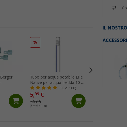
Co
IL NOSTRO
ACCESSOR
%
%
 Berger
Tubo per acqua potabile Lilie
Tubo flessibile a sp
i
Native per acqua fredda 10 x
grigio diametro 1
15 mm al metro
(Più di 100)
(99)
5,
€
5,
€
99
99
7,99 €
7,99 €
(5,
99
€ / 1 m)
(5,
99
€ / 1 m)