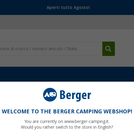
Aperti tutto Agosto!
acqua
Pezzi di ricambio e accessori
Allacciamento alla rete idric
h
WELCOME TO THE BERGER CAMPING WEBSHOP!
You are currently on www.berger-camping.it.
Would you rather switch to the store in English?
finora
74,