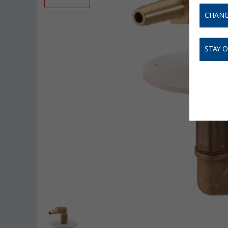
CHANG
STAY 