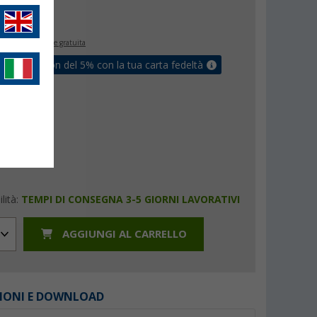
€
9
inclusa
spedizione gratuita
ati un coupon del 5% con la tua carta fedeltà
lità:
TEMPI DI CONSEGNA 3-5 GIORNI LAVORATIVI
AGGIUNGI AL CARRELLO
IONI E DOWNLOAD