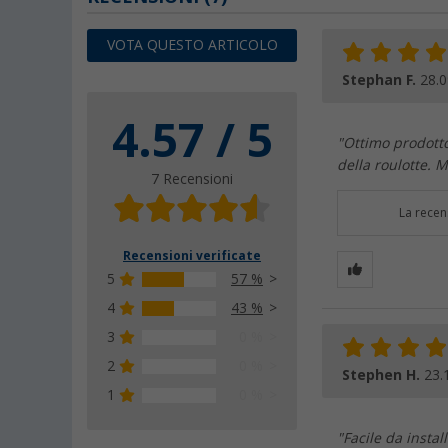
VOTA QUESTO ARTICOLO
Stephan F.
28.0
4.57 / 5
"Ottimo prodotto
della roulotte. 
7 Recensioni
La recen
Recensioni verificate
5
57 %
4
43 %
3
0 %
2
0 %
Stephen H.
23.
1
0 %
"Facile da insta