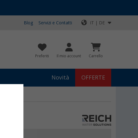
Blog
Servizi e Contatti
IT | DE
Preferiti
Il mio account
Carrello
Novità
OFFERTE
a Reich
99
€