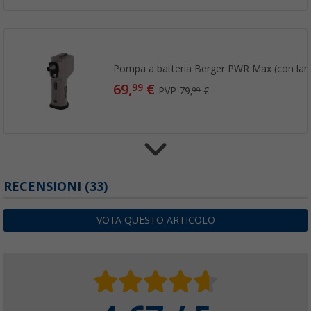
Pompa a batteria Berger PWR Max (con lam
69,
€
99
PVP
79,
€
99
Veranda per van Berger Touring
RECENSIONI
(33)
(6)
229,
€
00
VOTA QUESTO ARTICOLO
PVP
299,
€
00