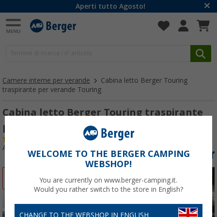
Aperti tutto Agosto!
Camere interne per verande
Cabina letto Berger Touring
traspirante per verande Touring
Cabina letto Berger Touring traspirante
per verande Touring
(33)
Articolo n: 327620
WELCOME TO THE BERGER CAMPING
WEBSHOP!
-37%
You are currently on www.berger-camping.it.
Would you rather switch to the store in English?
CHANGE TO THE WEBSHOP IN ENGLISH