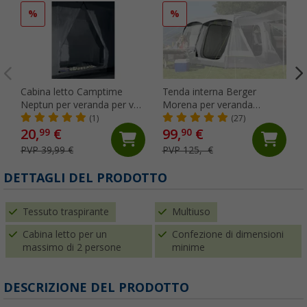
%
%
Cabina letto Camptime
Tenda interna Berger
Neptun per veranda per van
Morena per veranda
Jupiter
gonfiabile da van
(1)
(27)
20,
€
99,
€
99
90
PVP 39,99 €
PVP 125,- €
DETTAGLI DEL PRODOTTO
Tessuto traspirante
Multiuso
Cabina letto per un
Confezione di dimensioni
massimo di 2 persone
minime
DESCRIZIONE DEL PRODOTTO