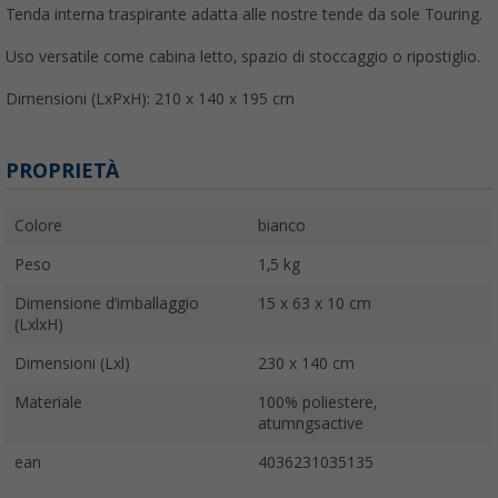
Tenda interna traspirante adatta alle nostre tende da sole Touring.
Uso versatile come cabina letto, spazio di stoccaggio o ripostiglio.
Dimensioni (LxPxH): 210 x 140 x 195 cm
PROPRIETÀ
Colore
bianco
Peso
1,5 kg
Dimensione d’imballaggio
15 x 63 x 10 cm
(LxlxH)
Dimensioni (Lxl)
230 x 140 cm
Materiale
100% poliestere,
atumngsactive
ean
4036231035135