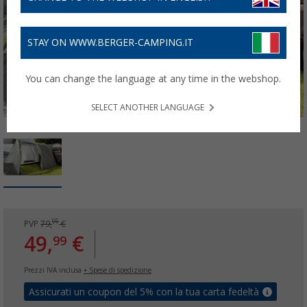
STAY ON WWW.BERGER-CAMPING.IT
You can change the language at any time in the webshop.
SELECT ANOTHER LANGUAGE
99
PVP
79,
€
49,
€
99
Prezzi IVA inclusa
+ Spese di spedizione
Assicurati un coupon del 5% con la tua carta fedeltà