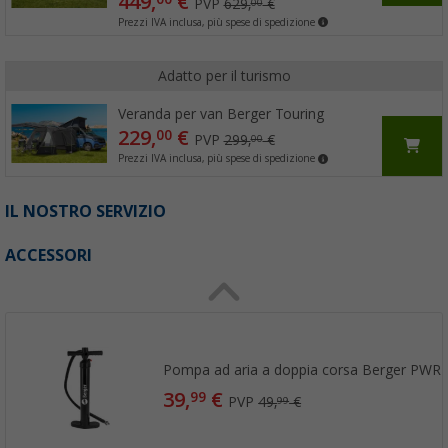
449,
€
PVP
629,
€
00
Prezzi IVA inclusa, più spese di spedizione
Adatto per il turismo
Veranda per van Berger Touring
229,
€
00
PVP
299,
€
00
Prezzi IVA inclusa, più spese di spedizione
IL NOSTRO SERVIZIO
ACCESSORI
Pompa ad aria a doppia corsa Berger PWR 
39,
€
99
PVP
49,
€
99