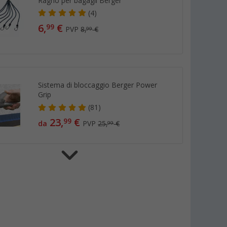
Ragno per bagagli Berger
(4)
6,
€
99
PVP
8,
€
99
Sistema di bloccaggio Berger Power
Grip
(81)
23,
€
99
da
PVP
25,
€
99
Anelli in gomma Berger Ø 5 cm 5
pezzi
(7)
6,
€
99
PVP
8,
€
99