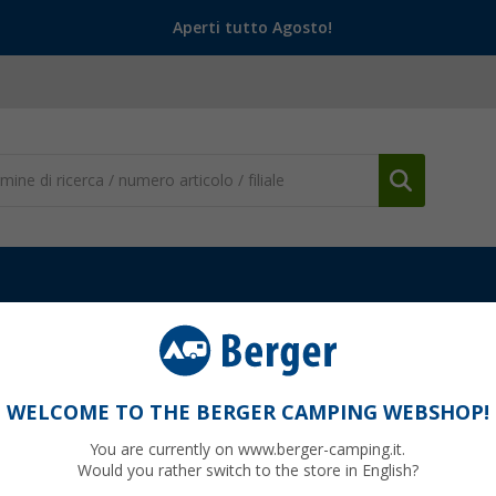
Aperti tutto Agosto!
i da tenda e corde d'ancoraggio
Cavo elastico Berger Sandostop
WELCOME TO THE BERGER CAMPING WEBSHOP!
You are currently on www.berger-camping.it.
Would you rather switch to the store in English?
99
PVP
7,
€