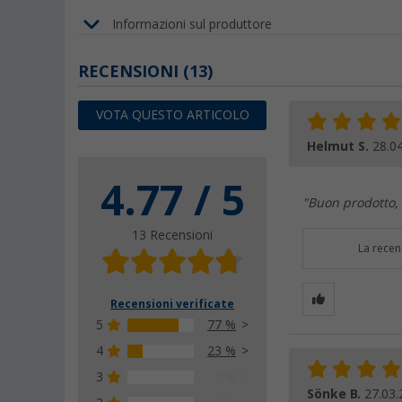
Informazioni sul produttore
RECENSIONI
(13)
VOTA QUESTO ARTICOLO
Helmut S.
28.0
4.77 / 5
"Buon prodotto,
13 Recensioni
La recen
Recensioni verificate
5
77 %
4
23 %
3
0 %
Sönke B.
27.03.