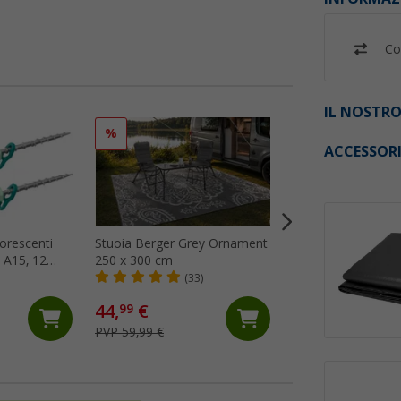
Co
IL NOSTRO
%
%
ACCESSOR
uorescenti
Stuoia Berger Grey Ornament
Stuoia Berger Gre
 A15, 12
250 x 300 cm
x 400 cm
(33)
(23)
44,
€
64,
€
99
99
PVP 59,99 €
PVP 74,99 €