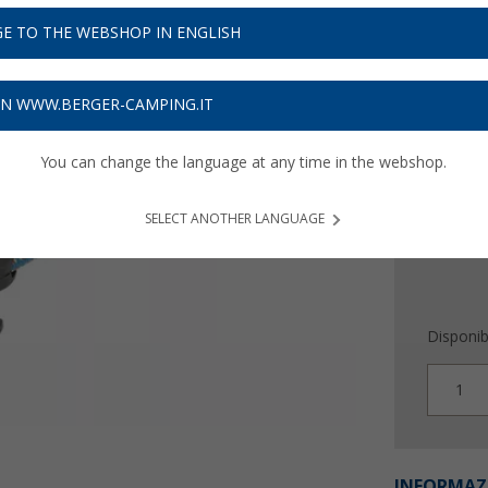
5,
99
E TO THE WEBSHOP IN ENGLISH
7,
€ / m
49
Prezzi IVA 
ON WWW.BERGER-CAMPING.IT
Assicur
You can change the language at any time in the webshop.
SELECT ANOTHER LANGUAGE
Disponibi
1
INFORMAZ