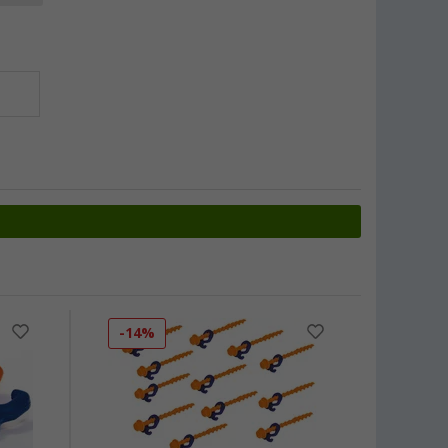
-14%
-28