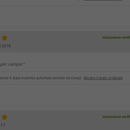
Valutazione verif
4.2018
 per camper"
sione è stata tradotta automaticamente da Deepl.
Mostra il testo originale
Valutazione verif
017