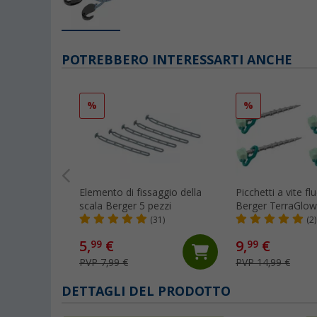
POTREBBERO INTERESSARTI ANCHE
%
%
Elemento di fissaggio della
Picchetti a vite fl
scala Berger 5 pezzi
Berger TerraGlow
pezzi
(31)
(2)
5,
€
9,
€
99
99
PVP 7,99 €
PVP 14,99 €
DETTAGLI DEL PRODOTTO