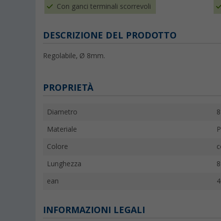
Con ganci terminali scorrevoli
DESCRIZIONE DEL PRODOTTO
Regolabile, Ø 8mm.
PROPRIETÀ
Diametro
Materiale
P
Colore
c
Lunghezza
8
ean
4
INFORMAZIONI LEGALI