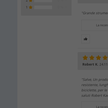
2
0 %
1
0 %
"Grande strument
La recen
Robert K.
24.11
"Salve, Un prodot
resistente, lung
biciclette, per l
saluti Robert Ka
La recen