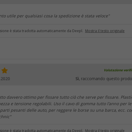
o utile per qualsiasi cosa la spedizione è stata veloce"
sione è stata tradotta automaticamente da Deepl.
Mostra il testo originale
Valutazione verif
.2020
Sì
, raccomando questo prodo
to davvero ottimo per fissare tutto ciò che serve per fissare. Plasti
hezza e tensione regolabili. Uso il cavo di gomma tutto l'anno per le
e parti pesanti delle auto, per reggere le borse su una barca, ecc. co
chnic"
sione è stata tradotta automaticamente da Deepl.
Mostra il testo originale