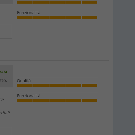
(96)
Funzionalità
6,
€
99
PVP
8,
€
99
Anelli di tensionamento per tende
Berger 10 pezzi
(17)
5,
€
99
PVP
7,
€
99
icata
tto.
Qualità
Funzionalità
ca
rdiali