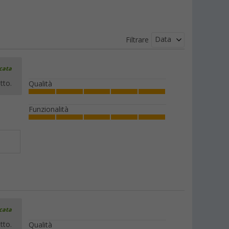
Elastici di sospensione Berger per
Data
Filtrare
tende interne 10 pezzi
(19)
icata
6,
€
99
da
PVP
8,
€
99
tto.
Qualità
Funzionalità
Pinze tenditelo Berger 2 pezzi
(7)
10,
€
99
PVP
12,
€
99
icata
Occhielli di fissaggio Berger per parete
tto.
Qualità
5 pezzi