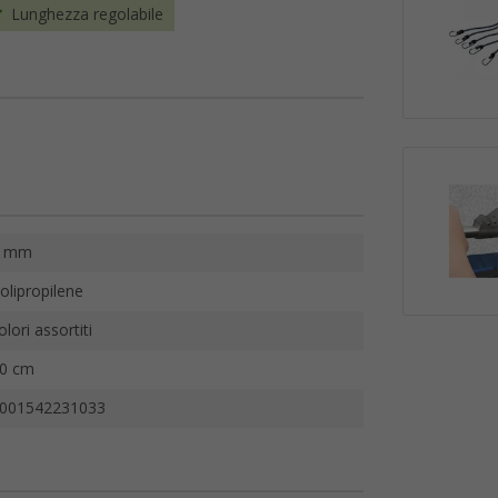
Lunghezza regolabile
8 mm
olipropilene
olori assortiti
0 cm
001542231033