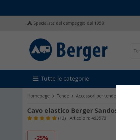
Specialista del campeggio dal 1958
Tutte le categorie
Homepage
Tende
Accessori per tende
Picchett
Cavo elastico Berger Sandostop
(13)
Articolo n: 463570
-25%