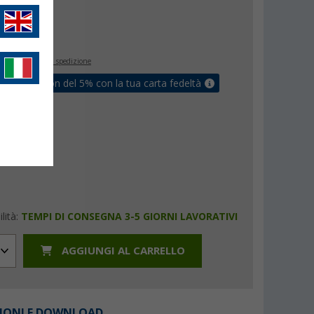
€
inclusa
+ Spese di spedizione
ati un coupon del 5% con la tua carta fedeltà
lità:
TEMPI DI CONSEGNA 3-5 GIORNI LAVORATIVI
AGGIUNGI AL CARRELLO
IONI E DOWNLOAD