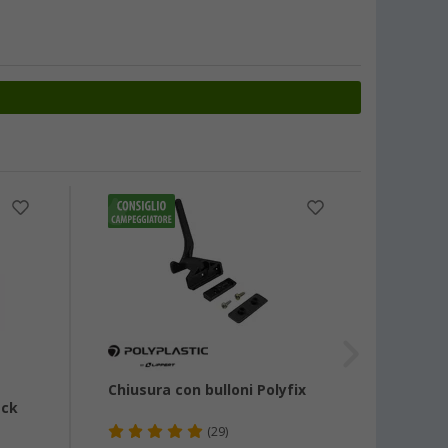
-30
Chiusura con bulloni Polyfix
Bracc
ack
per fi
regol
(29)