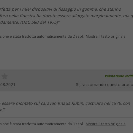
rfetta per i miei dispositivi di fissaggio in gomma, che stanno
 foro nella finestra ha dovuto essere allargato marginalmente, ma 
pidamente. (LMC 580 del 1975)"
sione è stata tradotta automaticamente da Deepl.
Mostra il testo originale
Valutazione verif
.08.2021
Sì
, raccomando questo prodo
 essere montato sul caravan Knaus Rubin, costruito nel 1976, con
e!"
sione è stata tradotta automaticamente da Deepl.
Mostra il testo originale