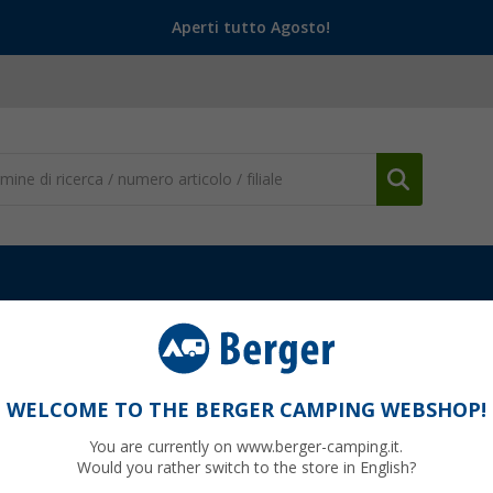
Aperti tutto Agosto!
ento e Personalizzazione
Accessori per finestre
Chiusura a vite S
WELCOME TO THE BERGER CAMPING WEBSHOP!
You are currently on www.berger-camping.it.
Would you rather switch to the store in English?
99
PVP
17,