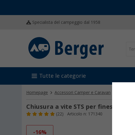
Specialista del campeggio dal 1958
Tutte le categorie
Homepage
Accessori Camper e Caravan
Allestim
Chiusura a vite STS per finestra
(22)
Articolo n: 171340
-16%