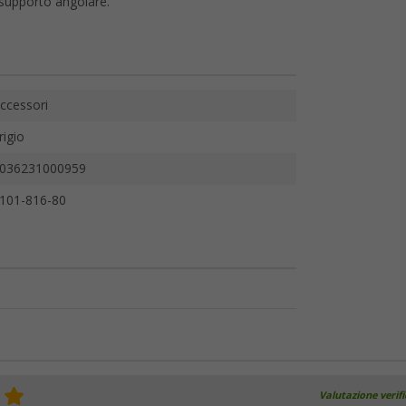
n supporto angolare.
ccessori
rigio
036231000959
101-816-80
Valutazione verif