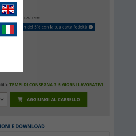
€
9
inclusa
+ Spese di spedizione
ati un coupon del 5% con la tua carta fedeltà
lità:
TEMPI DI CONSEGNA 3-5 GIORNI LAVORATIVI
AGGIUNGI AL CARRELLO
IONI E DOWNLOAD