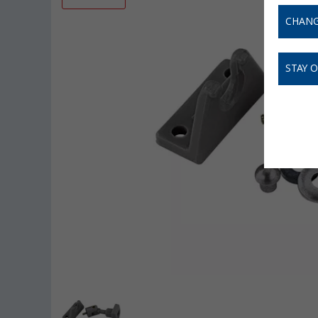
CHANG
STAY 