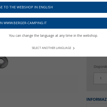
14,
9
E TO THE WEBSHOP IN ENGLISH
Prezzi IVA 
Assicur
ON WWW.BERGER-CAMPING.IT
You can change the language at any time in the webshop.
SELECT ANOTHER LANGUAGE
Disponibi
1
INFORMAZ