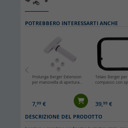
POTREBBERO INTERESSARTI ANCHE
Prolunga Berger Extension
Telaio Berger per 
per manovella di apertura
compasso con sp
oblò da tetto
parete 46 - 54 
7,
€
39,
€
99
99
DESCRIZIONE DEL PRODOTTO