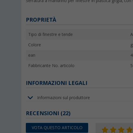
Serratura a mandrino per finestre In plastica grigia, co
PROPRIETÀ
Tipo di finestre e tende
A
Colore
g
ean
4
Fabbricante No. articolo
5
INFORMAZIONI LEGALI
Informazioni sul produttore
RECENSIONI
(22)
VOTA QUESTO ARTICOLO