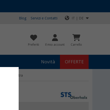
Blog
Servizi e Contatti
IT | DE
Preferiti
Il mio account
Carrello
Novità
OFFERTE
TS per finestra
€