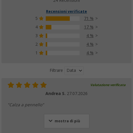
17,
€
24 Recensioni
da
PVP
23,
€
99
Recensioni verificate
5
71 %
4
17 %
3
4 %
2
4 %
1
4 %
Data
Filtrare
Valutazione verificata
Andrea S.
27.07.2026
"Calza a pennello"
mostra di più