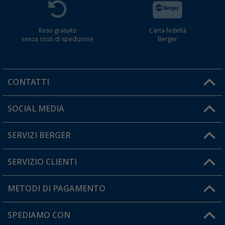
Reso gratuito
Carta fedeltà
senza costi di spedizione
Berger
CONTATTI
Orari di apertura del servizio:
SOCIAL MEDIA
Lun. - Ven.: 08:00 - 17:00
SERVIZI BERGER
Hai una domanda?
SERVIZIO CLIENTI
Diventare rivenditori
Il mio Account
METODI DI PAGAMENTO
Informazioni sulla spedizione
I miei Preferiti
Resi
SPEDIAMO CON