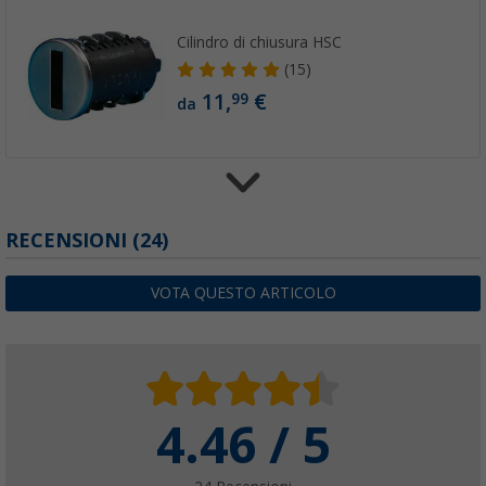
Cilindro di chiusura HSC
(15)
11,
€
99
da
Set di 2 chiavi Fawo HSC
RECENSIONI
(24)
(10)
31,
€
99
VOTA QUESTO ARTICOLO
da
PVP
32,
€
99
4.46 / 5
Cilindri di chiusura STS e chiavi per serratur
(34)
99