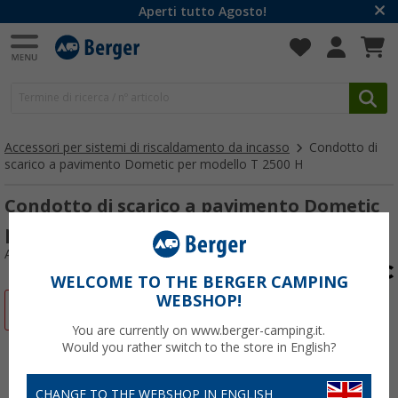
Aperti tutto Agosto!
Accessori per sistemi di riscaldamento da incasso
Condotto di
scarico a pavimento Dometic per modello T 2500 H
Condotto di scarico a pavimento Dometic
per modello T 2500 H
Articolo n: 185170
WELCOME TO THE BERGER CAMPING
WEBSHOP!
-59%
You are currently on www.berger-camping.it.
Would you rather switch to the store in English?
CHANGE TO THE WEBSHOP IN ENGLISH