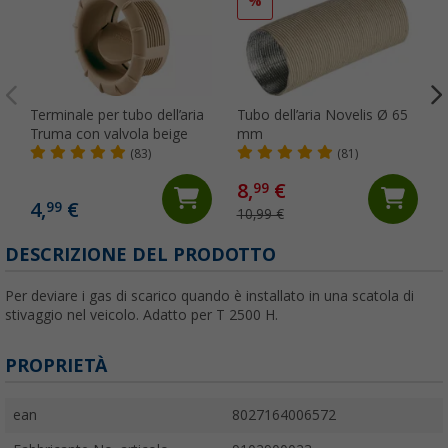
%
Terminale per tubo dell’aria
Tubo dell’aria Novelis Ø 65
Truma con valvola beige
mm
(83)
(81)
8,
€
99
4,
€
99
10,99 €
DESCRIZIONE DEL PRODOTTO
Per deviare i gas di scarico quando è installato in una scatola di
stivaggio nel veicolo. Adatto per T 2500 H.
PROPRIETÀ
ean
8027164006572