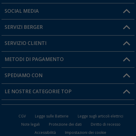
Orari di apertura del servizio:
SOCIAL MEDIA
Lun. - Ven.: 08:00 - 17:00
SERVIZI BERGER
Hai una domanda?
SERVIZIO CLIENTI
Diventare rivenditori
Il mio Account
METODI DI PAGAMENTO
Informazioni sulla spedizione
I miei Preferiti
Resi
SPEDIAMO CON
Carta fedeltà Berger
Stato del mio ordine
LE NOSTRE CATEGORIE TOP
FAQ e Contatti
Accessori per Caravan e Camper
CGV
Legge sulle Batterie
Legge sugli articoli elettrici
WC da Campeggio
Note legali
Protezione dei dati
Diritto di recesso
Accessibilità
Impostazioni dei cookie
Mobili per il Campeggio