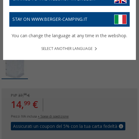
STAY ON WWW.BERGER-CAMPING.IT
You can change the language at any time in the webshop.
SELECT ANOTHER LANGUAGE
00
PVP
37,
€
14,
€
99
Prezzi IVA inclusa
+ Spese di spedizione
Assicurati un coupon del 5% con la tua carta fedeltà