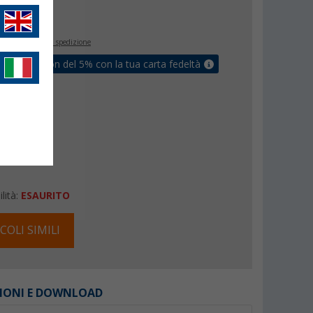
€
inclusa
+ Spese di spedizione
ati un coupon del 5% con la tua carta fedeltà
lità:
ESAURITO
COLI SIMILI
IONI E DOWNLOAD