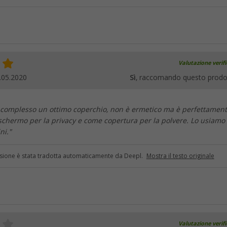
Valutazione verif
.05.2020
Sì
, raccomando questo prodo
el complesso un ottimo coperchio, non è ermetico ma è perfettamen
chermo per la privacy e come copertura per la polvere. Lo usiamo
ni."
sione è stata tradotta automaticamente da Deepl.
Mostra il testo originale
Valutazione verif