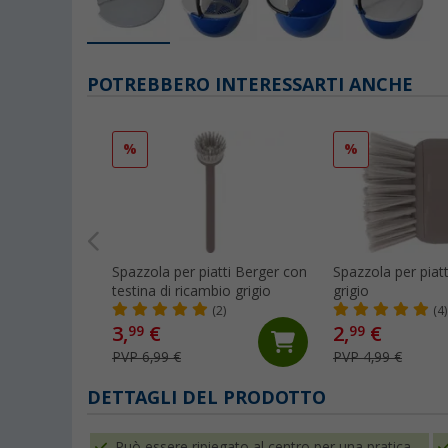
POTREBBERO INTERESSARTI ANCHE
%
%
Spazzola per piatti Berger con
Spazzola per piat
testina di ricambio grigio
grigio
(2)
(4)
3,
€
2,
€
99
99
PVP 6,99 €
PVP 4,99 €
DETTAGLI DEL PRODOTTO
Può essere ripiegato al centro per una pratica