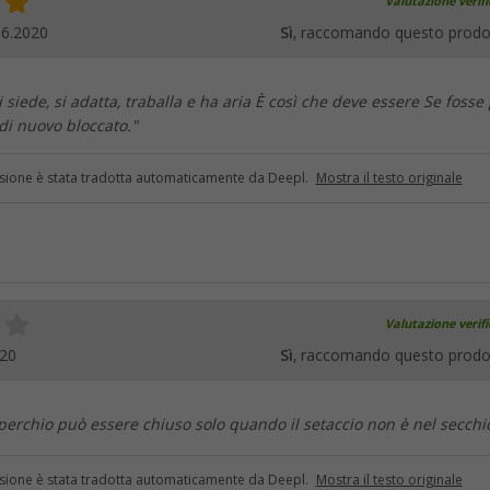
Valutazione verif
06.2020
Sì
, raccomando questo prodo
 siede, si adatta, traballa e ha aria È così che deve essere Se fosse
di nuovo bloccato."
sione è stata tradotta automaticamente da Deepl.
Mostra il testo originale
Valutazione verif
020
Sì
, raccomando questo prodo
operchio può essere chiuso solo quando il setaccio non è nel secchi
sione è stata tradotta automaticamente da Deepl.
Mostra il testo originale