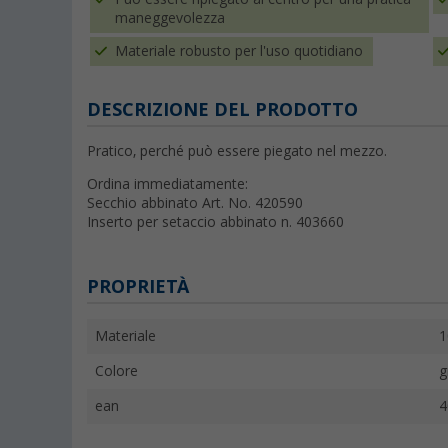
maneggevolezza
Materiale robusto per l'uso quotidiano
DESCRIZIONE DEL PRODOTTO
Pratico, perché può essere piegato nel mezzo.
Ordina immediatamente:
Secchio abbinato Art. No. 420590
Inserto per setaccio abbinato n. 403660
PROPRIETÀ
Materiale
1
Colore
g
ean
4