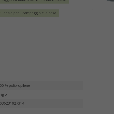
Ideale per il campeggio e la casa
00 % polipropilene
rigio
036231027314