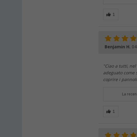
Benjamin H.
04
"Ciao a tutti, n
adeguato come s
coprire i pannoli
La recen