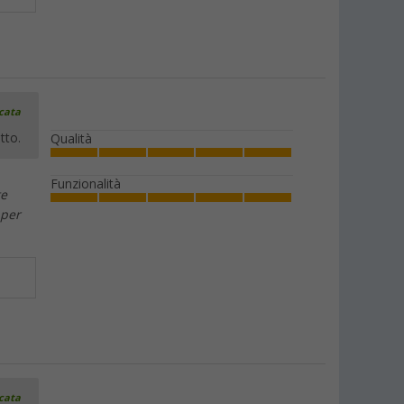
icata
tto.
Qualità
Funzionalità
te
 per
icata