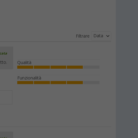
Data
Filtrare
icata
tto.
Qualità
Funzionalità