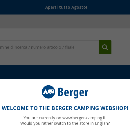
Aperti tutto Agosto!
ri accessori per utensili da cucina
Coperchio pieghevole per secchi
WELCOME TO THE BERGER CAMPING WEBSHOP!
You are currently on www.berger-camping.it.
Would you rather switch to the store in English?
99
PVP
9,
€