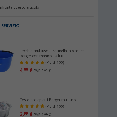
nfronta questo articolo
 SERVIZIO
I
%
Secchio multiuso / Bacinella in plastica
Berger con manico 14 litri
(
Più di
100)
4,
€
99
PVP
8,
€
99
ger in
Contenitore di spezie per
Protezioni per pade
erde
barbecue 4 in 1 BasicNature
pezzi
con erbe di Provenza, erbe
(4)
(65)
per barbecue, condimento per
1,
€
99
insalata e miscela Virginia
5,
€
99
PVP 3,99 €
Cesto scolapiatti Berger multiuso
(
Più di
100)
2,
€
99
PVP
6,
€
50