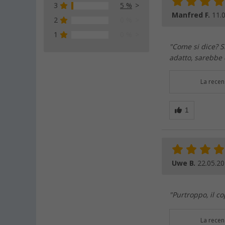
3
5 %
Manfred F.
11.
2
0 %
1
0 %
"Come si dice? Si
adatto, sarebbe 
La recen
Uwe B.
22.05.2
"Purtroppo, il c
La recen