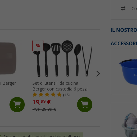
Co
IL NOSTRO
ACCESSOR
%
%
ti Berger
Set di utensili da cucina
Spatola forata Ber
Berger con custodia 6 pezzi
silicone/plastica v
(16)
(5)
19,
€
2,
€
99
99
PVP 29,99 €
PVP 5,99 €
Aggiunta adatta per il secchio multiuso