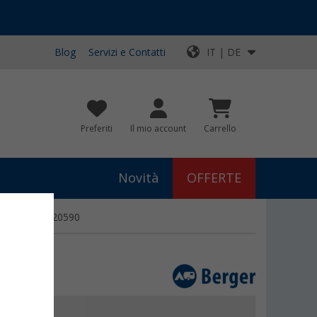
Blog
Servizi e Contatti
IT | DE
Preferiti
Il mio account
Carrello
Novità
OFFERTE
o multiuso 420590