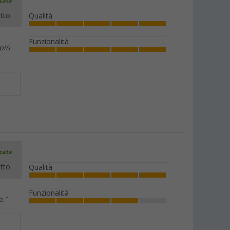
icata
tto.
Qualità
Funzionalità
 più
icata
tto.
Qualità
Funzionalità
o."