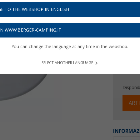
2,
99
E TO THE WEBSHOP IN ENGLISH
Prezzi IVA 
Assicur
ON WWW.BERGER-CAMPING.IT
You can change the language at any time in the webshop.
SELECT ANOTHER LANGUAGE
Disponibi
ARTI
INFORMAZ