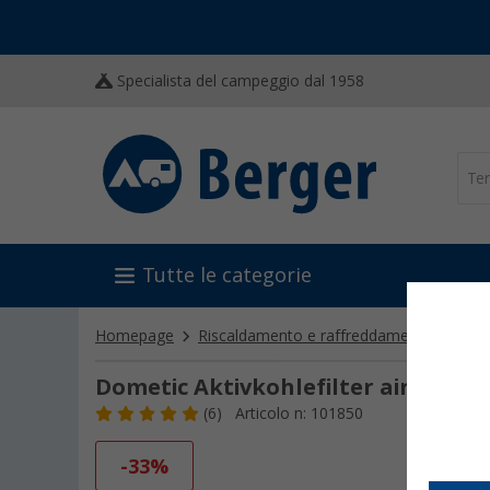
Specialista del campeggio dal 1958
Tutte le categorie
Homepage
Riscaldamento e raffreddamento
Frig
Dometic Aktivkohlefilter airfresh
(6)
Articolo n: 101850
-33%