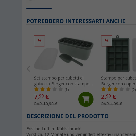
POTREBBERO INTERESSARTI ANCHE
%
%
Set stampo per cubetti di
Stampo per cubett
ghiaccio Berger con stampo,
Berger con coper
contenitore, coperchio e
(1)
(2)
paletta verde
7,
€
2,
€
99
99
PVP 10,99 €
PVP 4,99 €
DESCRIZIONE DEL PRODOTTO
Frische Luft im Kühlschrank!
Wirkt ca. 12 Monate und verhindert effektiv unangeneh