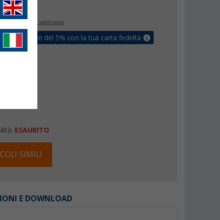
€
9
inclusa
+ Spese di spedizione
ati un coupon del 5% con la tua carta fedeltà
lità:
ESAURITO
COLI SIMILI
IONI E DOWNLOAD