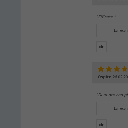
"Efficace."
La recen
Ospite
26.02.2
"Di nuovo con p
La recen