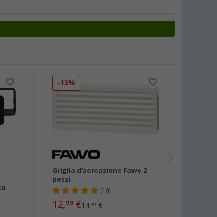
-13%
Griglia d’aereazione Fawo 2
Regola
pezzi
to
(10)
12,
€
35,
99
99
14,
€
99