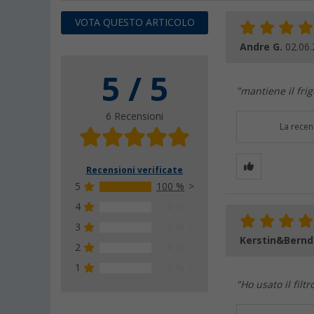
VOTA QUESTO ARTICOLO
Andre G.
02.06
5 / 5
"mantiene il frigo
6 Recensioni
La recen
Recensioni verificate
5
100 %
4
0 %
3
0 %
Kerstin&Bernd
2
0 %
1
0 %
"Ho usato il filt