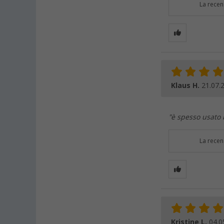
La recen
Klaus H.
21.07.
"è spesso usato
La recen
Kristine L.
04.0