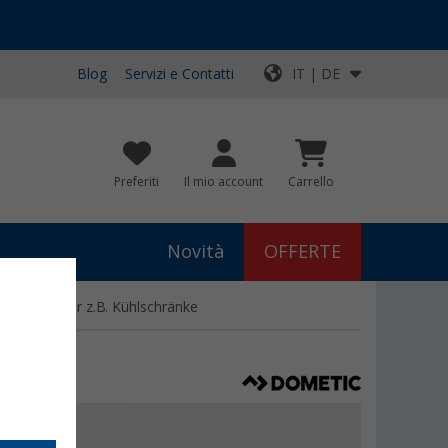
Blog
Servizi e Contatti
IT | DE
Preferiti
Il mio account
Carrello
Novità
OFFERTE
ohlefilter für z.B. Kühlschränke
€