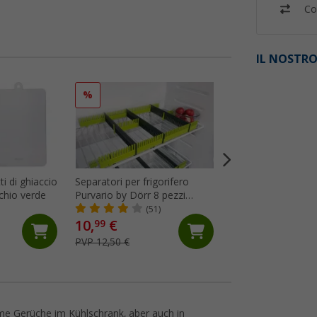
Co
IL NOSTRO
%
%
i di ghiaccio
Separatori per frigorifero
Griglia di ventilazi
chio verde
Purvario by Dörr 8 pezzi
Thetford
antracite / lime
(51)
(2)
10,
€
20,
€
99
99
PVP 12,50 €
PVP 23,95 €
me Gerüche im Kühlschrank, aber auch in