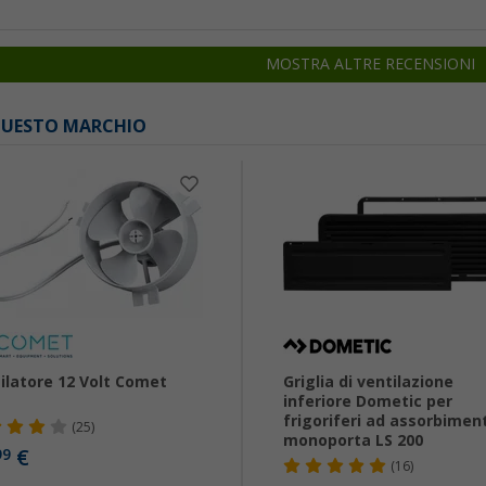
MOSTRA ALTRE RECENSIONI
 QUESTO MARCHIO
ilatore 12 Volt Comet
Griglia di ventilazione
inferiore Dometic per
frigoriferi ad assorbimen
(25)
monoporta LS 200
€
99
(16)