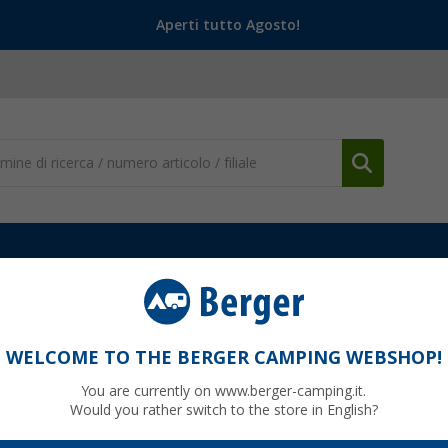
Aperti tutto Agosto!
oriferi per camper
Accessori per frigo per camper
Dometic Aktivk
WELCOME TO THE BERGER CAMPING WEBSHOP!
You are currently on www.berger-camping.it.
Would you rather switch to the store in English?
00
PVP
18,