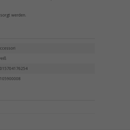
tsorgt werden.
ccessori
eiß
015704176254
105900008