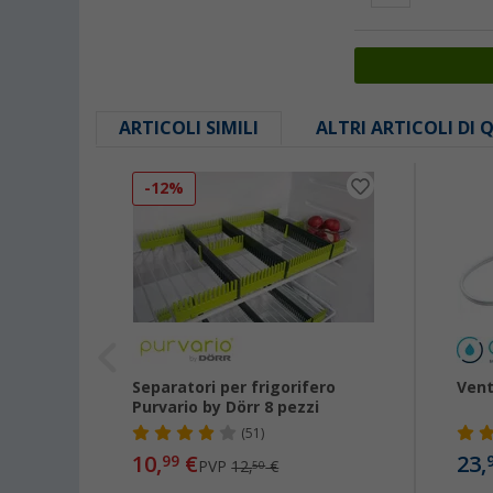
ARTICOLI SIMILI
ALTRI ARTICOLI DI
-12%
Separatori per frigorifero
Vent
Purvario by Dörr 8 pezzi
(51)
10,
€
23,
99
PVP
12,
€
50