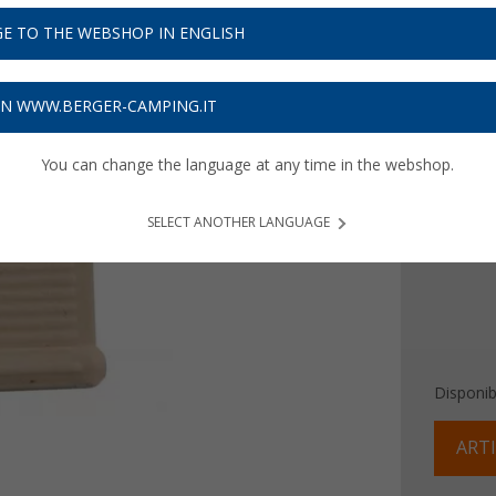
6,
99
E TO THE WEBSHOP IN ENGLISH
Prezzi IVA 
Assicur
ON WWW.BERGER-CAMPING.IT
Colore
You can change the language at any time in the webshop.
SELECT ANOTHER LANGUAGE
Disponibi
ARTI