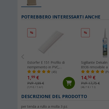
POTREBBERO INTERESSARTI ANCHE
%
%
Estorfer E 151 Profilo di
Sigillante Dekali
riempimento in PVC,
8936 rimovibile a
larghezza 11,8 mm, venduto
ml grigio chiaro
(45)
(P
al metro, bianco
1,
€
14,
€
99
50
PVP 4,99 €
PVP 17,75 €
(1,
99
€ / 1 m²)
(46,
77
€ / 1 l)
DESCRIZIONE DEL PRODOTTO
per tenda a rullo a molla 3 pz.