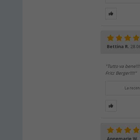
Bettina R.
28.0
"Tutto va bene!!
Fritz Berger!!!!"
La recen
Annemarie W.