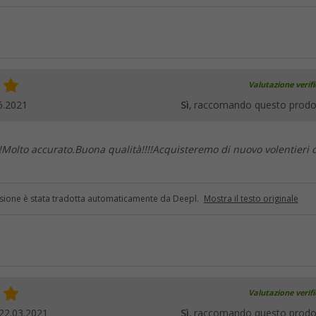
Valutazione verif
6.2021
Sì
, raccomando questo prodo
!!Molto accurato.Buona qualità!!!!Acquisteremo di nuovo volentieri 
sione è stata tradotta automaticamente da Deepl.
Mostra il testo originale
Valutazione verif
22.03.2021
Sì
, raccomando questo prodo