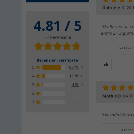
Gabriele K.
20.
4.81 / 5
"Da Berger, la co
entro 2 - 3 giorn
72 Recensioni
La recen
Recensioni verificate
5
85 %
4
11 %
3
4 %
2
0 %
Marius B.
04.07
1
0 %
"Ha soddisfatto l
La recen