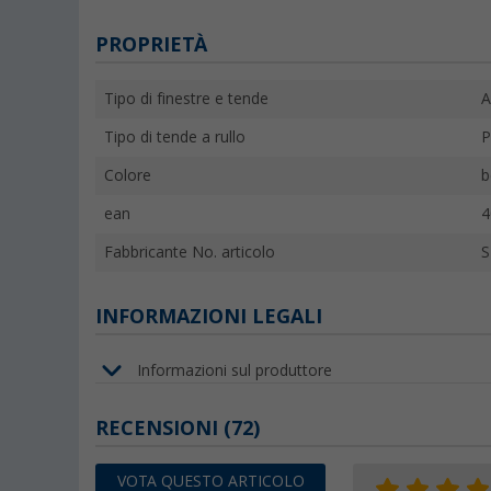
PROPRIETÀ
Tipo di finestre e tende
A
Tipo di tende a rullo
P
Colore
b
ean
4
Fabbricante No. articolo
S
INFORMAZIONI LEGALI
Informazioni sul produttore
RECENSIONI
(72)
VOTA QUESTO ARTICOLO