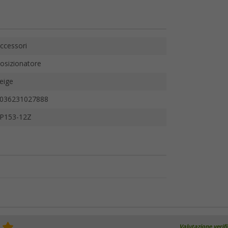
ccessori
osizionatore
eige
036231027888
P153-12Z
Valutazione verif