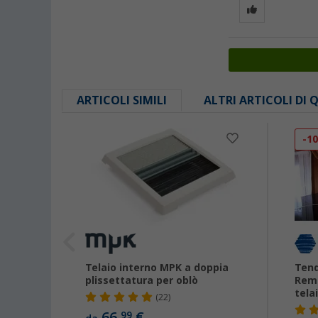
ARTICOLI SIMILI
ALTRI ARTICOLI DI
-1
s
Telaio interno MPK a doppia
Tend
ansit
plissettatura per oblò
Remi
019
tela
(22)
66,
€
99