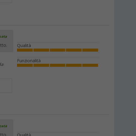
icata
tto.
Qualità
Funzionalità
da
icata
tto.
Qualità