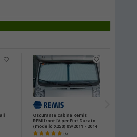
-4%
ali
Oscurante cabina Remis
Oscur
REMIfront IV per Fiat Ducato
tenda 
(modello X250) 09/2011 - 2014
per Fi
(8)