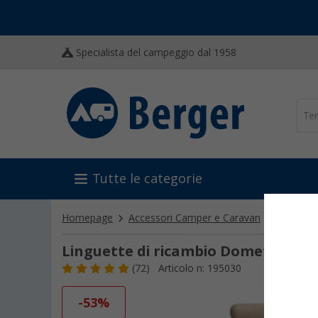
Specialista del campeggio dal 1958
Tutte le categorie
Homepage
Accessori Camper e Caravan
Allestim
Linguette di ricambio Dometic
(72)
Articolo n: 195030
-53%