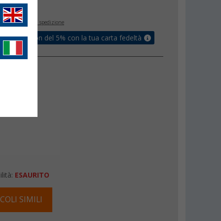
€
inclusa
+ Spese di spedizione
ati un coupon del 5% con la tua carta fedeltà
lità:
ESAURITO
COLI SIMILI