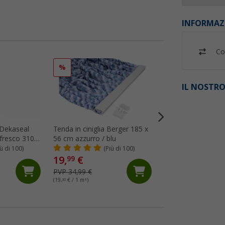
INFORMAZ
Co
%
%
IL NOSTRO
n Dekaseal
Tenda in ciniglia Berger 185 x
Sigillante adesivo 
 fresco 310
56 cm azzurro / blu
522 300 ml bianco
iù di 100)
(Più di 100)
(44)
19,
€
12,
€
99
99
PVP 34,99 €
PVP 16,89 €
(19,
30
€ / 1 m²)
(43,
30
€ / 1 l)