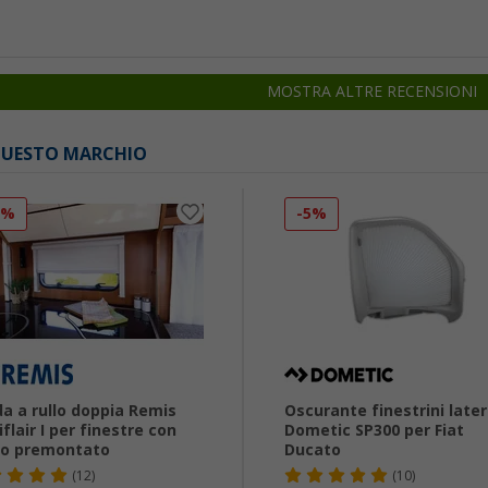
MOSTRA ALTRE RECENSIONI
 QUESTO MARCHIO
0%
-5%
a a rullo doppia Remis
Oscurante finestrini later
flair I per finestre con
Dometic SP300 per Fiat
io premontato
Ducato
(12)
(10)