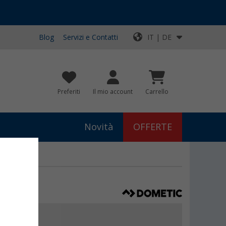
Blog
Servizi e Contatti
IT | DE
Preferiti
Il mio account
Carrello
Novità
OFFERTE
io Dometic
99
€