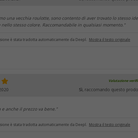
o una vecchia roulotte, sono contento di aver trovato lo stesso ide
 nello stesso colore. Raccomandabile in qualsiasi momento."
sione è stata tradotta automaticamente da Deepl.
Mostra il testo originale
Valutazione verif
2020
Sì
, raccomando questo prodo
a e anche il prezzo va bene."
sione è stata tradotta automaticamente da Deepl.
Mostra il testo originale