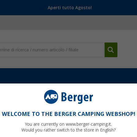
Aperti tutto Agosto!
ento e Personalizzazione
Tende e Oscuranti
Linguette di ricamb
WELCOME TO THE BERGER CAMPING WEBSHOP!
You are currently on www.berger-camping.it.
Would you rather switch to the store in English?
finora
14,