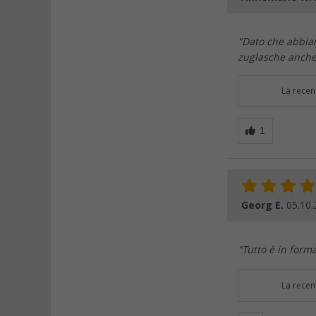
"Dato che abbiam
zuglasche anche
La recen
Georg E.
05.10.
"Tutto è in form
La recen