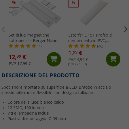
%
%
Set di luci magnetiche
Estorfer E 151 Profilo di
sottopensile Berger Nivaria
riempimento in PVC,
20 con sensore di
larghezza 11,8 mm,
(4)
(46)
movimento 2 pezzi
venduto al metro, bianco
1,
€
99
12,
€
99
PVP 4,99 €
PVP 17,99 €
(1,
99
€ / 1 m²)
(
DESCRIZIONE DEL PRODOTTO
Spot Thora montato su superficie a LED. Braccio in acciaio
inossidabile molto flessibile con design a tulipano.
Colore della luce: bianco caldo
12 SMD, 100 lumen
Viti e lampadina inclusi
Piastra di montaggio: Ø 59 mm