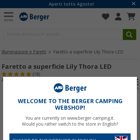
Aperti tutto Agosto!
Illuminazione e Faretti
Faretto a superficie Lily Thora LED
Faretto a superficie Lily Thora LED
(18)
Articolo n: 259330
WELCOME TO THE BERGER CAMPING
WEBSHOP!
You are currently on www.berger-camping.it.
Would you rather switch to the store in English?