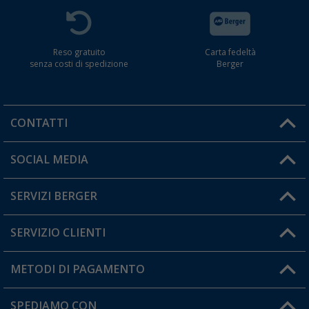
Reso gratuito
Carta fedeltà
senza costi di spedizione
Berger
CONTATTI
Orari di apertura del servizio:
SOCIAL MEDIA
Lun. - Ven.: 08:00 - 17:00
SERVIZI BERGER
Hai una domanda?
SERVIZIO CLIENTI
Diventare rivenditori
Il mio Account
METODI DI PAGAMENTO
Informazioni sulla spedizione
I miei Preferiti
Resi
SPEDIAMO CON