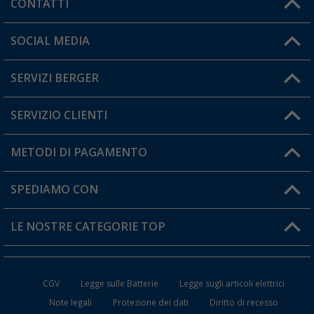
CONTATTI
Orari di apertura del servizio:
SOCIAL MEDIA
Lun. - Ven.: 08:00 - 17:00
SERVIZI BERGER
Hai una domanda?
SERVIZIO CLIENTI
Diventare rivenditori
Il mio Account
METODI DI PAGAMENTO
Informazioni sulla spedizione
I miei Preferiti
Resi
SPEDIAMO CON
Carta fedeltà Berger
Stato del mio ordine
LE NOSTRE CATEGORIE TOP
FAQ e Contatti
Accessori per Caravan e Camper
CGV
Legge sulle Batterie
Legge sugli articoli elettrici
WC da Campeggio
Note legali
Protezione dei dati
Diritto di recesso