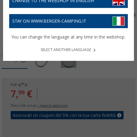
CHANGE TO THE WEBSHOP IN ENGLISH
STAY ON WWW.BERGER-CAMPING.IT
You can change the language at any time in the webshop.
SELECT ANOTHER LANGUAGE
99
PVP
9,
€
7,
€
99
Prezzi IVA inclusa
+ Spese di spedizione
Assicurati un coupon del 5% con la tua carta fedeltà