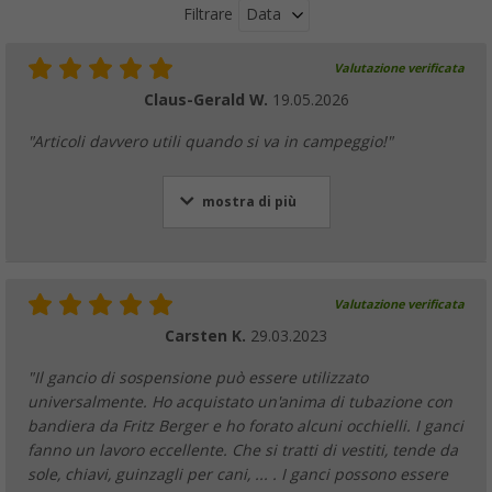
Data
Filtrare
Valutazione verificata
Corde di tensionamento riflettenti Berger 
4 m 4 pezzi
Claus-Gerald W.
19.05.2026
(46)
"Articoli davvero utili quando si va in campeggio!"
9,
€
99
PVP
11,
€
99
mostra di più
Corda per tenda Berger fluorescente 4 mm
(37)
Valutazione verificata
12,
€
99
Carsten K.
29.03.2023
PVP
14,
€
99
"Il gancio di sospensione può essere utilizzato
universalmente. Ho acquistato un'anima di tubazione con
bandiera da Fritz Berger e ho forato alcuni occhielli. I ganci
fanno un lavoro eccellente. Che si tratti di vestiti, tende da
Gancio a S per tenda Berger 2 pezzi bianco
sole, chiavi, guinzagli per cani, ... . I ganci possono essere