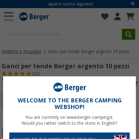
Aperti tutto Agosto!
Mollette e fissaggio
Ganci per tende Berger argento 10 pezzi
Ganci per tende Berger argento 10 pezzi
(22)
Articolo n: 401130
-20%
WELCOME TO THE BERGER CAMPING
WEBSHOP!
You are currently on www.berger-camping.it.
Would you rather switch to the store in English?