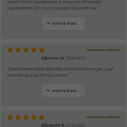
appesi molto rapidamente e messi via altrettanto
(11)
rapidamente. Un chiaro consiglio da parte mia."
7,
€
99
PVP
9,
€
99
mostra di più
Elastici per tenda Berger 5 pezzi
Valutazione verificata
(86)
Albrecht W.
24.08.2021
6,
€
99
PVP
8,
€
99
"Esattamente come descritto, ottima soluzione per i pali
della tenda e anche nel camper"
mostra di più
Cordini di tensionamento per tenda Berger
(44)
6,
€
99
da
PVP
8,
€
99
Valutazione verificata
Elisabeth B.
21.03.2021