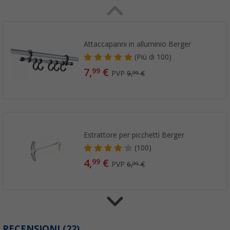
Attaccapanni in alluminio Berger
(
Più di
100)
7,
€
99
PVP
9,
€
99
Estrattore per picchetti Berger
(100)
4,
€
99
PVP
6,
€
99
Ganci per tenda interna Berger per pali Ø 2
RECENSIONI
(22)