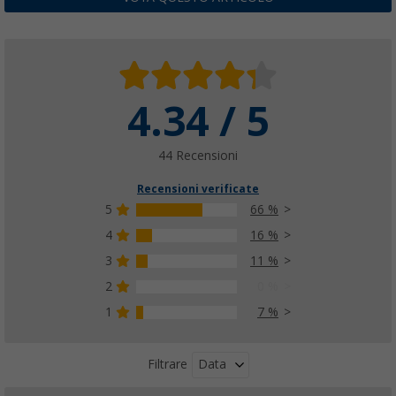
PVP
11,
€
4.34 / 5
Set di 4 ganci / raccordi Berger
(1)
12,
€
99
44 Recensioni
Recensioni verificate
5
66 %
4
16 %
3
11 %
Gancio a S per tenda Berger 2 pezzi bianco
(11)
2
0 %
7,
€
99
1
7 %
PVP
9,
€
99
Data
Filtrare