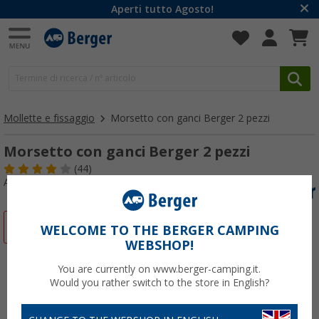
Aperti tutto Agosto!
Mollette e fissaggio
Morsetto con ganci Berger 2 pezzi
Morsetto con ganci Berger 2 pezzi
(44)
Articolo n: 424440
-20%
WELCOME TO THE BERGER CAMPING
WEBSHOP!
You are currently on www.berger-camping.it.
Would you rather switch to the store in English?