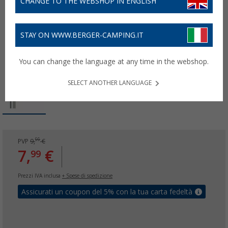
CHANGE TO THE WEBSHOP IN ENGLISH
STAY ON WWW.BERGER-CAMPING.IT
You can change the language at any time in the webshop.
SELECT ANOTHER LANGUAGE
99
PVP
9,
€
7,
€
99
Prezzi IVA inclusa
+ Spese di spedizione
Assicurati un coupon del 5% con la tua carta fedeltà