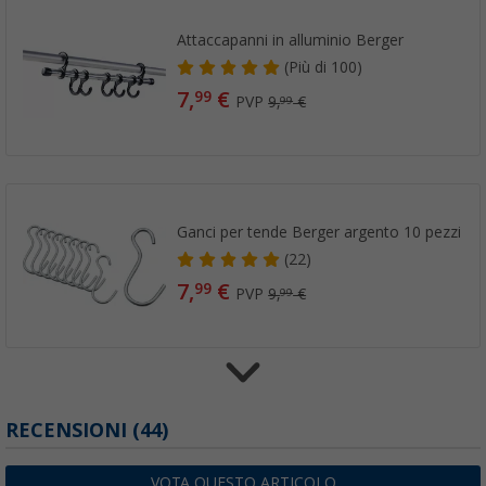
Attaccapanni in alluminio Berger
(
Più di
100)
7,
€
99
PVP
9,
€
99
Ganci per tende Berger argento 10 pezzi
(22)
7,
€
99
PVP
9,
€
99
Barra portautensili Berger con 4 ganci
RECENSIONI
(44)
(3)
9,
€
99
VOTA QUESTO ARTICOLO
99