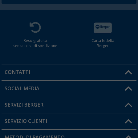
Reso gratuito
Carta fedeltà
senza costi di spedizione
Berger
CONTATTI
Orari di apertura del servizio:
SOCIAL MEDIA
Lun. - Ven.: 08:00 - 17:00
SERVIZI BERGER
Hai una domanda?
SERVIZIO CLIENTI
Diventare rivenditori
Il mio Account
METODI DI PAGAMENTO