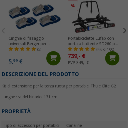
%
Cinghie di fissaggio
Portabiciclette Eufab con
universali Berger per
porta a battente SD260 per
portabici 4 pezzi
2 biciclette nero
(5)
(Più di 100)
739,- €
5,
€
99
PVP 849,- €
DESCRIZIONE DEL PRODOTTO
Kit di estensione per la terza ruota per portabici Thule Elite G2
Lunghezza del binario: 131 cm
PROPRIETÀ
Tipo di accessori per portabici
Canaline