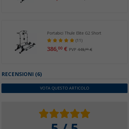
Portabici Thule Elite G2 Short
(11)
386,
€
00
PVP
449,
€
00
RECENSIONI
(6)
VOTA QUESTO ARTICOLO
5 / 5