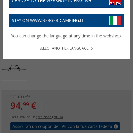
CHANGE TO THE WEBSHOP IN ENGLISH
STAY ON WWW.BERGER-CAMPING.IT
You can change the language at any time in the webshop.
SELECT ANOTHER LANGUAGE
00
PVP
109,
€
94,
€
99
Prezzi IVA inclusa
spedizione gratuita
Assicurati un coupon del 5% con la tua carta fedeltà