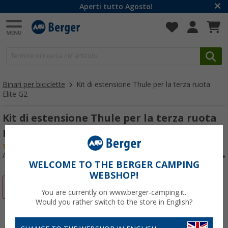
Aperti tutto Agosto!
Binari per biciclette
Kit di estensione Thule per la terza ruota
Elite G2
Kit di estensione Thule per la terza ruota
Elite G2
(6)
Articolo n: 118650
WELCOME TO THE BERGER CAMPING
WEBSHOP!
-12%
You are currently on www.berger-camping.it.
Would you rather switch to the store in English?