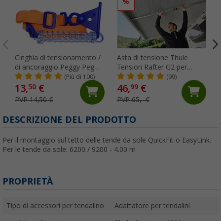
%
Cinghia di tensionamento /
Asta di tensione Thule
di ancoraggio Peggy Peg
Tension Rafter G2 per
Tie Strap per tendalini
Omnistor
(Più di 100)
(99)
4900/5002/5003/5200 250
13,
€
46,
€
50
99
cm
PVP 14,50 €
PVP 65,- €
DESCRIZIONE DEL PRODOTTO
Per il montaggio sul tetto delle tende da sole QuickFit o EasyLink.
Per le tende da sole: 6200 / 9200 - 4.00 m
PROPRIETÀ
Tipo di accessori per tendalino
Adattatore per tendalini