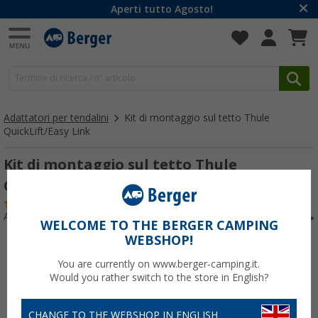
Aperti tutto Agosto!
Adattatori per tendalini
Kit di montaggio sul tetto Thule
QuickLift/Easy Link
Kit di montaggio sul tetto Thule
QuickLift/Easy Link
(3)
Articolo n: 229810
WELCOME TO THE BERGER CAMPING
WEBSHOP!
You are currently on www.berger-camping.it.
Would you rather switch to the store in English?
CHANGE TO THE WEBSHOP IN ENGLISH