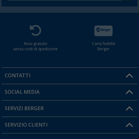
Reso gratuito
Carta fedeltà
senza costi di spedizione
Berger
CONTATTI
Orari di apertura del servizio:
SOCIAL MEDIA
Lun. - Ven.: 08:00 - 17:00
SERVIZI BERGER
Hai una domanda?
SERVIZIO CLIENTI
Diventare rivenditori
Il mio Account