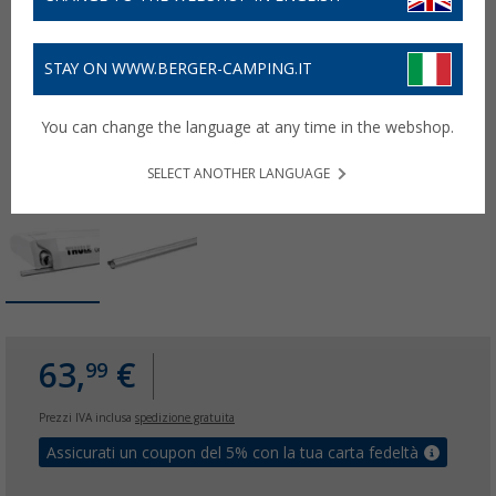
STAY ON WWW.BERGER-CAMPING.IT
You can change the language at any time in the webshop.
SELECT ANOTHER LANGUAGE
63,
€
99
Prezzi IVA inclusa
spedizione gratuita
Assicurati un coupon del 5% con la tua carta fedeltà