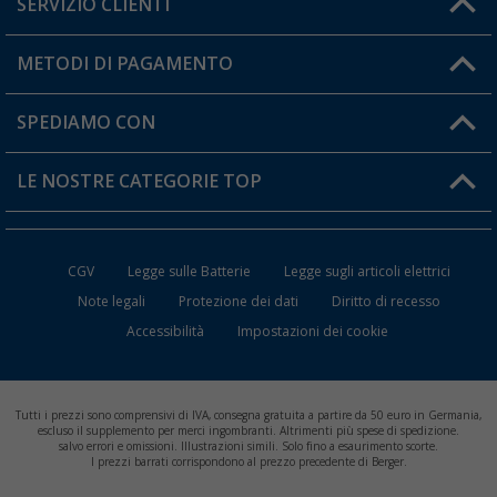
SERVIZIO CLIENTI
Diventare rivenditori
Il mio Account
METODI DI PAGAMENTO
Informazioni sulla spedizione
I miei Preferiti
Resi
SPEDIAMO CON
Carta fedeltà Berger
Stato del mio ordine
LE NOSTRE CATEGORIE TOP
FAQ e Contatti
Accessori per Caravan e Camper
CGV
Legge sulle Batterie
Legge sugli articoli elettrici
WC da Campeggio
Note legali
Protezione dei dati
Diritto di recesso
Accessibilità
Impostazioni dei cookie
Mobili per il Campeggio
Frigo Portatili
Tutti i prezzi sono comprensivi di IVA, consegna gratuita a partire da 50 euro in Germania,
Climatizzatori per Camper
escluso il supplemento per merci ingombranti. Altrimenti più spese di spedizione.
salvo errori e omissioni. Illustrazioni simili. Solo fino a esaurimento scorte.
I prezzi barrati corrispondono al prezzo precedente di Berger.
Batterie