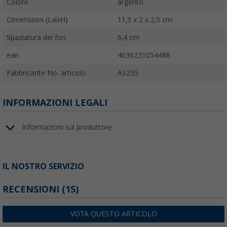
Colore
argento
Dimensioni (LxlxH)
11,5 x 2 x 2,5 cm
Spaziatura dei fori
6,4 cm
ean
4036231054488
Fabbricante No. articolo
AS235
INFORMAZIONI LEGALI
Informazioni sul produttore
IL NOSTRO SERVIZIO
RECENSIONI
(15)
VOTA QUESTO ARTICOLO