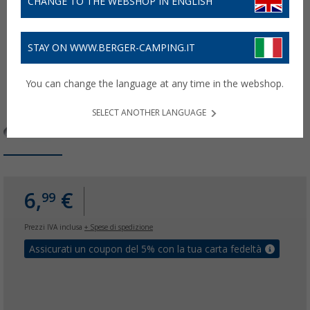
CHANGE TO THE WEBSHOP IN ENGLISH
STAY ON WWW.BERGER-CAMPING.IT
You can change the language at any time in the webshop.
SELECT ANOTHER LANGUAGE
6,
€
99
Prezzi IVA inclusa
+ Spese di spedizione
Assicurati un coupon del 5% con la tua carta fedeltà