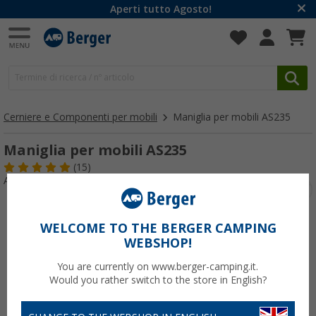
Aperti tutto Agosto!
Cerniere e Componenti per mobili
Maniglia per mobili AS235
Maniglia per mobili AS235
(15)
Articolo n: 259780
WELCOME TO THE BERGER CAMPING
WEBSHOP!
You are currently on www.berger-camping.it.
Would you rather switch to the store in English?