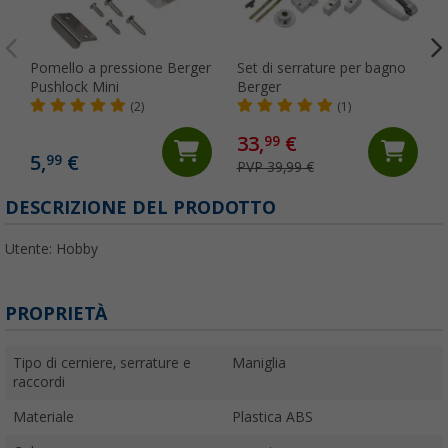
Pomello a pressione Berger
Set di serrature per bagno
Pushlock Mini
Berger
(2)
(1)
33,
€
99
5,
€
99
PVP 39,99 €
(
DESCRIZIONE DEL PRODOTTO
Utente: Hobby
PROPRIETÀ
Tipo di cerniere, serrature e
Maniglia
raccordi
Materiale
Plastica ABS