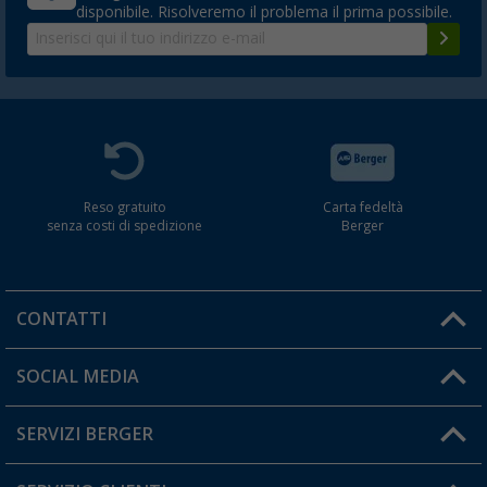
disponibile. Risolveremo il problema il prima possibile.
Reso gratuito
Carta fedeltà
senza costi di spedizione
Berger
CONTATTI
Orari di apertura del servizio:
SOCIAL MEDIA
Lun. - Ven.: 08:00 - 17:00
SERVIZI BERGER
Hai una domanda?