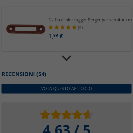
Staffa di bloccaggio Berger per serratura mob
(4)
1,
€
99
Chiusura a scatto Berger Mini Latch per spo
RECENSIONI
(54)
portaoggetti
(1)
VOTA QUESTO ARTICOLO
6,
€
99
4.63 / 5