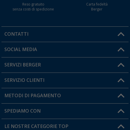
Reso gratuito
Carta fedeltà
senza costi di spedizione
Berger
CONTATTI
Orari di apertura del servizio:
SOCIAL MEDIA
Lun. - Ven.: 08:00 - 17:00
SERVIZI BERGER
Hai una domanda?
SERVIZIO CLIENTI
Diventare rivenditori
Il mio Account
METODI DI PAGAMENTO
Informazioni sulla spedizione
I miei Preferiti
Resi
SPEDIAMO CON
Carta fedeltà Berger
Stato del mio ordine
LE NOSTRE CATEGORIE TOP