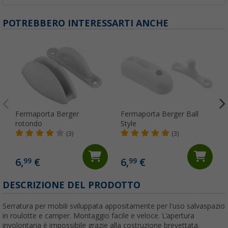
POTREBBERO INTERESSARTI ANCHE
Fermaporta Berger
Fermaporta Berger Ball
rotondo
Style
(3)
(3)
6,
€
6,
€
99
99
(
DESCRIZIONE DEL PRODOTTO
Serratura per mobili sviluppata appositamente per l'uso salvaspazio
in roulotte e camper. Montaggio facile e veloce. L'apertura
involontaria è impossibile grazie alla costruzione brevettata.