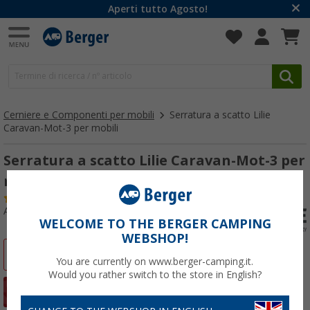
Aperti tutto Agosto!
Cerniere e Componenti per mobili
Serratura a scatto Lilie
Caravan-Mot-3 per mobili
Serratura a scatto Lilie Caravan-Mot-3 per
mobili
(54)
Articolo n: 174270
WELCOME TO THE BERGER CAMPING
WEBSHOP!
-26%
You are currently on www.berger-camping.it.
Would you rather switch to the store in English?