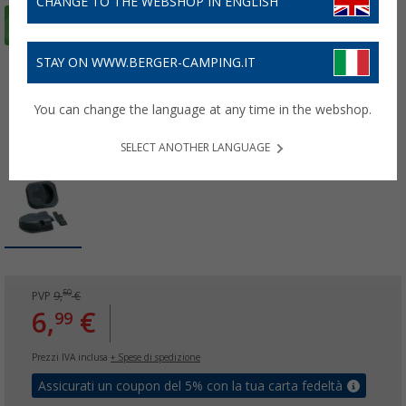
CHANGE TO THE WEBSHOP IN ENGLISH
STAY ON WWW.BERGER-CAMPING.IT
You can change the language at any time in the webshop.
SELECT ANOTHER LANGUAGE
50
PVP
9,
€
6,
€
99
Prezzi IVA inclusa
+ Spese di spedizione
Assicurati un coupon del 5% con la tua carta fedeltà