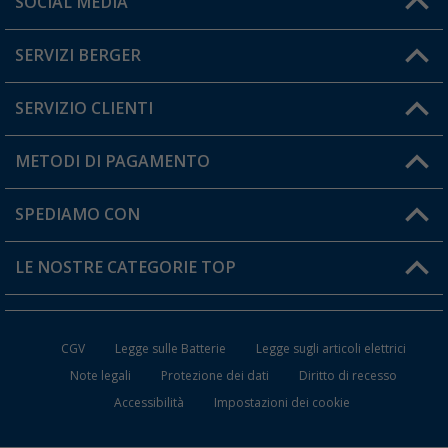
SOCIAL MEDIA
Lun. - Ven.: 08:00 - 17:00
SERVIZI BERGER
Hai una domanda?
SERVIZIO CLIENTI
Diventare rivenditori
Il mio Account
METODI DI PAGAMENTO
Informazioni sulla spedizione
I miei Preferiti
Resi
SPEDIAMO CON
Carta fedeltà Berger
Stato del mio ordine
LE NOSTRE CATEGORIE TOP
FAQ e Contatti
Accessori per Caravan e Camper
CGV
Legge sulle Batterie
Legge sugli articoli elettrici
WC da Campeggio
Note legali
Protezione dei dati
Diritto di recesso
Accessibilità
Impostazioni dei cookie
Mobili per il Campeggio