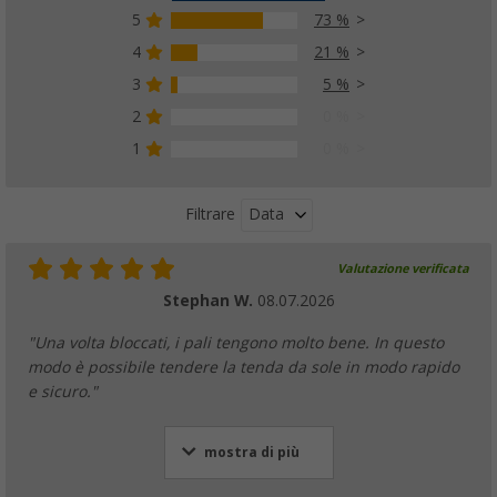
5
73 %
4
21 %
3
5 %
Tendalino parasole Berger UV+50
(65)
2
0 %
34,
€
99
1
0 %
da
PVP
49,
€
99
Data
Filtrare
Valutazione verificata
Stephan W.
08.07.2026
"Una volta bloccati, i pali tengono molto bene. In questo
modo è possibile tendere la tenda da sole in modo rapido
e sicuro."
mostra di più