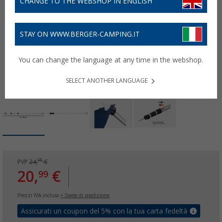
CHANGE TO THE WEBSHOP IN ENGLISH
STAY ON WWW.BERGER-CAMPING.IT
You can change the language at any time in the webshop.
SELECT ANOTHER LANGUAGE
99
PVP
24,
€
20,
€
99
Prezzi IVA inclusa
+ Spese di spedizione
Assicurati un coupon del 5% con la tua carta fedeltà