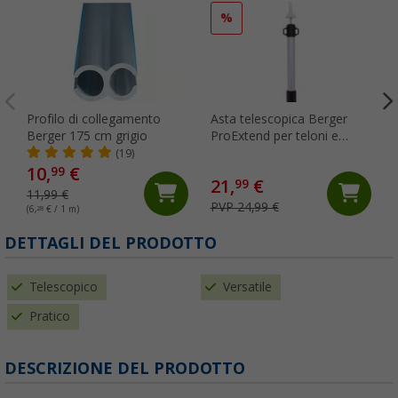
%
Profilo di collegamento
Asta telescopica Berger
Berger 175 cm grigio
ProExtend per teloni e
tende da sole
(19)
10,
€
99
21,
€
99
11,99 €
PVP 24,99 €
(6,
28
€ / 1 m)
DETTAGLI DEL PRODOTTO
Telescopico
Versatile
Pratico
DESCRIZIONE DEL PRODOTTO