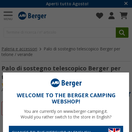
Aperti tutto Agosto!
Paleria e accessori
Palo di sostegno telescopico Berger per
telone / verande
Palo di sostegno telescopico Berger per
telone / verande
(
Più di
100)
Articolo n: 231160
WELCOME TO THE BERGER CAMPING
WEBSHOP!
-16%
You are currently on www.berger-camping.it.
Would you rather switch to the store in English?