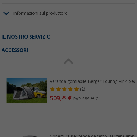
Informazioni sul produttore
IL NOSTRO SERVIZIO
ACCESSORI
Veranda gonfiabile Berger Touring Air 4-Se
(2)
509,
€
00
PVP
689,
€
00
Copertura per tenda da tetto Berger CampL