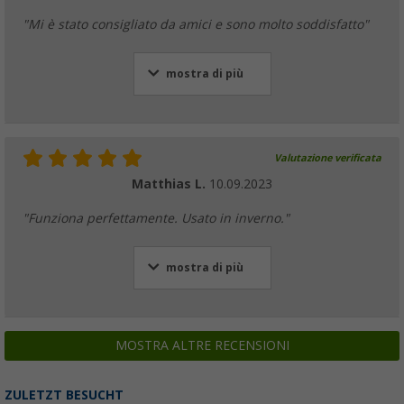
"Mi è stato consigliato da amici e sono molto soddisfatto"
mostra di più
Barra di sostegno Berger per tetto veranda 
estremità in acciaio
(16)
Valutazione verificata
30,
€
99
da
PVP
36,
€
99
Matthias L.
10.09.2023
"Funziona perfettamente. Usato in inverno."
Tenditelo con gancio Berger per tetto
mostra di più
(
Più di
100)
25,
€
99
da
PVP
28,
€
99
MOSTRA ALTRE RECENSIONI
ZULETZT BESUCHT