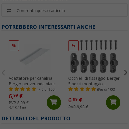
Confronta questo articolo
POTREBBERO INTERESSARTI ANCHE
%
%
Adattatore per canalina
Occhielli di fissaggio Berger
Berger per veranda bianco
5 pezzi montaggio
Ø 6 mm (al metro)
orizzontale
(Più di 100)
(Più di 100)
6,
€
99
6,
€
99
PVP 8,99 €
PVP 9,99 €
(6,
99
€ / 1 m)
DETTAGLI DEL PRODOTTO