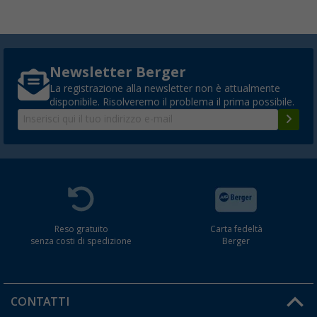
Pali intermedi in alluminio Berger
(35)
17,
€
99
da
PVP
20,
€
99
Newsletter Berger
La registrazione alla newsletter non è attualmente
disponibile. Risolveremo il problema il prima possibile.
Piedini in plastica Berger 19 mm 2 pezzi
(30)
4,
€
99
da
PVP
5,
€
99
Reso gratuito
Carta fedeltà
senza costi di spedizione
Berger
Deflettori pioggia Berger bianco 10 pezzi
(83)
CONTATTI
3,
€
99
PVP
6,
€
99