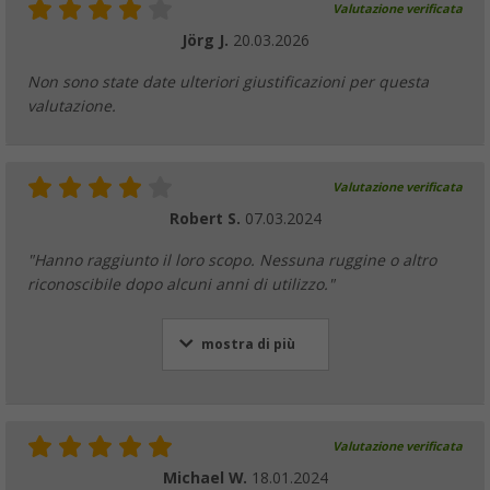
Valutazione verificata
Set di morsetti Berger per fissaggio senza vi
Jörg J.
20.03.2026
3 pezzi
(
Più di
100)
Non sono state date ulteriori giustificazioni per questa
11,
€
valutazione.
99
PVP
15,
€
99
Valutazione verificata
Robert S.
07.03.2024
Barra di sostegno angolare Berger in acciai
(12)
"Hanno raggiunto il loro scopo. Nessuna ruggine o altro
riconoscibile dopo alcuni anni di utilizzo."
27,
€
99
PVP
33,
€
99
mostra di più
Barra di sostegno angolare Berger in acciai
Valutazione verificata
(
Più di
100)
Michael W.
18.01.2024
18,
€
99
da
PVP
21,
€
99