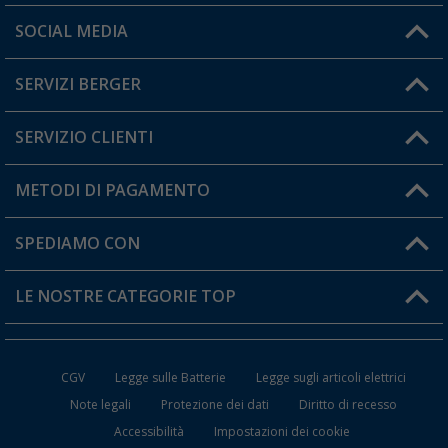
Orari di apertura del servizio:
SOCIAL MEDIA
Lun. - Ven.: 08:00 - 17:00
SERVIZI BERGER
Hai una domanda?
Asta di tensione / di colmo Berger telescopi
(42)
SERVIZIO CLIENTI
Diventare rivenditori
20,
€
99
da
Il mio Account
METODI DI PAGAMENTO
Informazioni sulla spedizione
I miei Preferiti
Resi
SPEDIAMO CON
Carta fedeltà Berger
Stato del mio ordine
Perno del tendalino Berger per paleria EA
LE NOSTRE CATEGORIE TOP
(14)
FAQ e Contatti
12,
€
99
PVP
15,
€
99
Accessori per Caravan e Camper
CGV
Legge sulle Batterie
Legge sugli articoli elettrici
WC da Campeggio
Note legali
Protezione dei dati
Diritto di recesso
Accessibilità
Impostazioni dei cookie
Mobili per il Campeggio