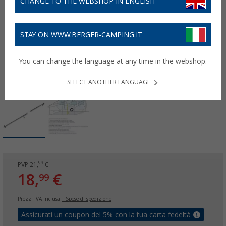
CHANGE TO THE WEBSHOP IN ENGLISH
STAY ON WWW.BERGER-CAMPING.IT
You can change the language at any time in the webshop.
SELECT ANOTHER LANGUAGE
99
PVP
21,
€
18,
€
99
Prezzi IVA inclusa
+ Spese di spedizione
Assicurati un coupon del 5% con la tua carta fedeltà