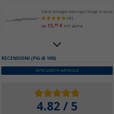
Pali di sostegno telescopici Berger in acciai
(46)
15,
€
99
da
PVP
20,
€
99
Telaio di base Berger per verande 25 mm 
RECENSIONI
(
Più di
100)
(77)
199,
€
00
VOTA QUESTO ARTICOLO
da
PVP
239,
€
00
4.82 / 5
Telaio di base Berger Fehmarn per verande
(12)