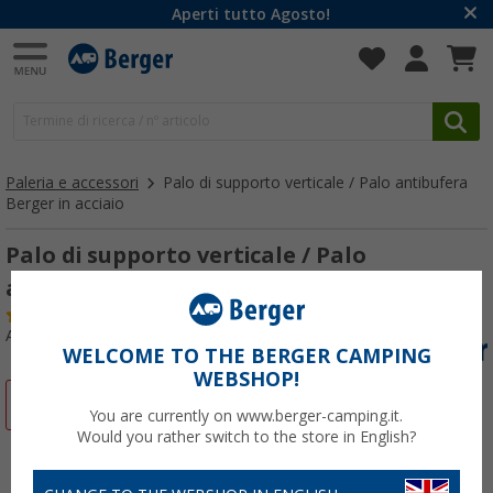
Aperti tutto Agosto!
Paleria e accessori
Palo di supporto verticale / Palo antibufera
Berger in acciaio
Palo di supporto verticale / Palo
antibufera Berger in acciaio 22 mm 200 cm
(
Più di
100)
Articolo n: 250190
WELCOME TO THE BERGER CAMPING
WEBSHOP!
-13%
You are currently on www.berger-camping.it.
Would you rather switch to the store in English?