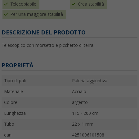
Telecopiabile
Crea stabilità
Per una maggiore stabilità
DESCRIZIONE DEL PRODOTTO
Telescopico con morsetto e picchetto di terra.
PROPRIETÀ
Tipo di pali
Paleria aggiuntiva
Materiale
Acciaio
Colore
argento
Lunghezza
115 - 200 cm
Tubo
22 x 1 mm
ean
4251096101508