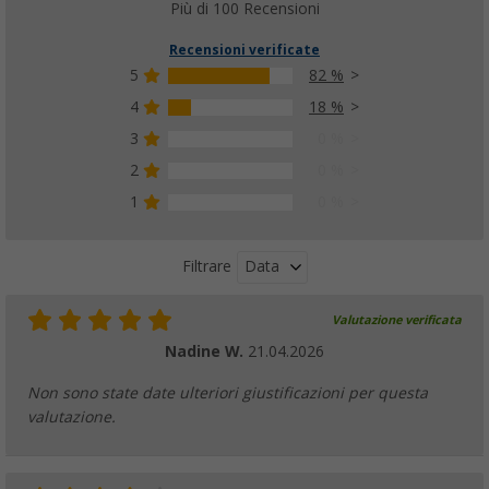
229,
€
00
Più di 100 Recensioni
da
PVP
299,
€
00
Recensioni verificate
5
82 %
4
18 %
3
0 %
Telaio di base Berger per tendalini
(32)
2
0 %
179,
€
00
1
0 %
da
PVP
189,
€
00
Data
Filtrare
Valutazione verificata
Pali intermedi in alluminio Berger
Nadine W.
21.04.2026
(16)
19,
€
99
Non sono state date ulteriori giustificazioni per questa
da
PVP
23,
€
99
valutazione.