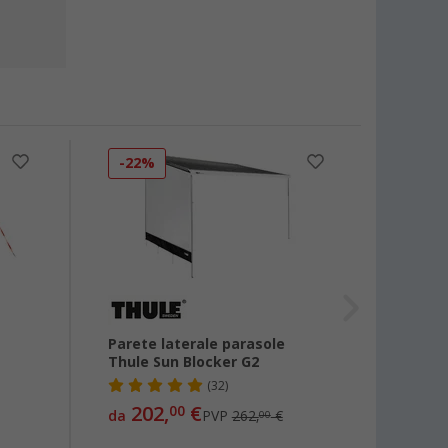
-22%
-10
Parete laterale parasole
Parav
Thule Sun Blocker G2
(32)
202,
€
222,
00
da
PVP
262,
€
00