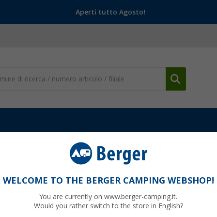
Aperti tutto Agosto!
tendalini
Parete anteriore Dometic CampRoom
om 2,6 m
WELCOME TO THE BERGER CAMPING WEBSHOP!
You are currently on www.berger-camping.it.
Would you rather switch to the store in English?
0
PVP
475,