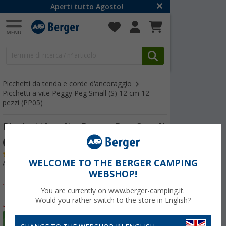
Aperti tutto Agosto!
Picchetti da tenda e corde d'ancoraggio
Picchetti a vite Peggy Peg Small (S) 12 cm 12
pezzi (PP05)
Picchetti a vite Peggy Peg Small
(S) 12 cm 12 pezzi (PP05)
(53)
WELCOME TO THE BERGER CAMPING
Articolo n: 403770
WEBSHOP!
You are currently on www.berger-camping.it.
-15%
Would you rather switch to the store in English?