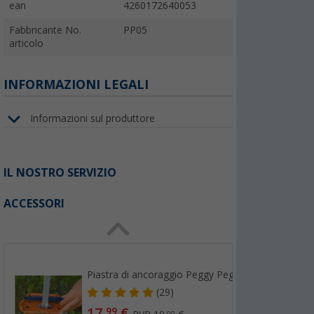
ean
4260172640053
Fabbricante No.
PP05
articolo
INFORMAZIONI LEGALI
Informazioni sul produttore
IL NOSTRO SERVIZIO
ACCESSORI
Piastra di ancoraggio Peggy Peg 6 pezzi
(29)
17,
€
99
00