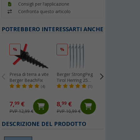
Consigli per l'applicazione
Confronta questo articolo
POTREBBERO INTERESSARTI ANCHE
%
%
%
Presa di terra a vite
Berger StrongPeg
Stuoia Berger Gr
Berger BeachFix
Tirol Herring 25
Ornament 250 x
cm, confezione da
300 cm
(4)
(1)
(34
5 pezzi
7,
€
8,
€
44,
€
99
99
99
PVP 12,99 €
PVP 10,99 €
PVP 59,99 €
DESCRIZIONE DEL PRODOTTO