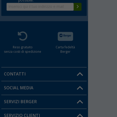
possibile.
Reso gratuito
Carta fedeltà
senza costi di spedizione
Berger
CONTATTI
Orari di apertura del servizio:
SOCIAL MEDIA
Lun. - Ven.: 08:00 - 17:00
SERVIZI BERGER
Hai una domanda?
SERVIZIO CLIENTI
Diventare rivenditori