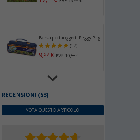
PVP
19,
€
Borsa portaoggetti Peggy Peg
(17)
9,
€
99
PVP
10,
€
50
Piasta di ancoraggio Peggy Peg Uni 4 pezzi
RECENSIONI
(53)
(9)
10,
€
99
VOTA QUESTO ARTICOLO