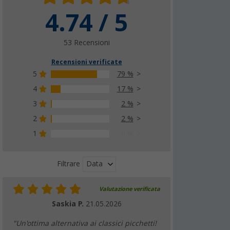
Adattatore per trapano Hardcore Peggy in
4.74 / 5
aluminio
(84)
53 Recensioni
7,
€
99
PVP
8,
€
20
Recensioni verificate
5
79 %
4
17 %
3
2 %
2
2 %
1
0 %
Data
Filtrare
Valutazione verificata
Saskia P.
21.05.2026
"Un'ottima alternativa ai classici picchetti!