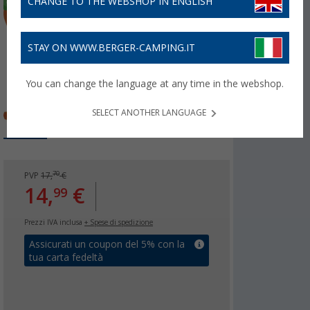
CHANGE TO THE WEBSHOP IN ENGLISH
STAY ON WWW.BERGER-CAMPING.IT
You can change the language at any time in the webshop.
SELECT ANOTHER LANGUAGE
70
PVP
17,
€
14,
€
99
Prezzi IVA inclusa
+ Spese di spedizione
Assicurati un coupon del 5% con la
tua carta fedeltà