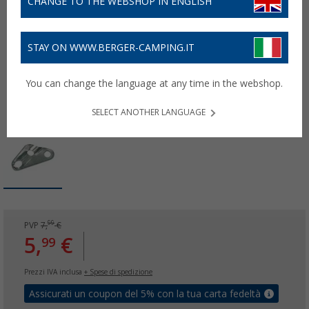
CHANGE TO THE WEBSHOP IN ENGLISH
STAY ON WWW.BERGER-CAMPING.IT
You can change the language at any time in the webshop.
SELECT ANOTHER LANGUAGE
99
PVP
7,
€
5,
€
99
Prezzi IVA inclusa
+ Spese di spedizione
Assicurati un coupon del 5% con la tua carta fedeltà