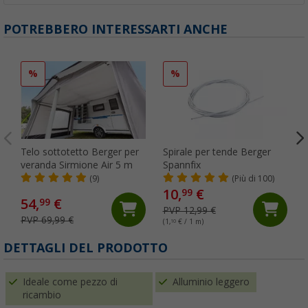
POTREBBERO INTERESSARTI ANCHE
%
%
Telo sottotetto Berger per
Spirale per tende Berger
veranda Sirmione Air 5 m
Spannfix
(9)
(Più di 100)
10,
€
99
54,
€
99
PVP 12,99 €
PVP 69,99 €
(1,
10
€ / 1 m)
DETTAGLI DEL PRODOTTO
Ideale come pezzo di
Alluminio leggero
ricambio