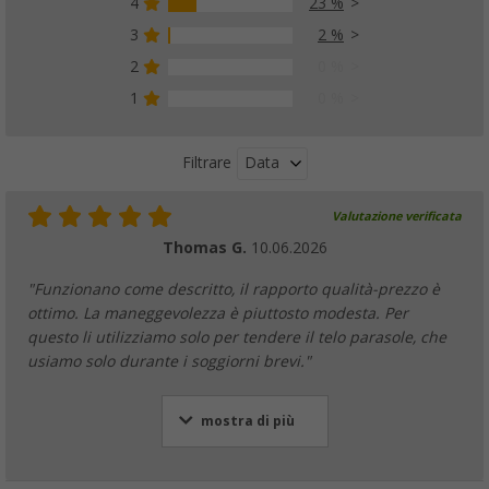
4
23 %
3
2 %
Anelli di tensionamento per tende Berger 10
(17)
2
0 %
5,
€
99
1
0 %
PVP
7,
€
99
Data
Filtrare
Valutazione verificata
Thomas G.
10.06.2026
"Funzionano come descritto, il rapporto qualità-prezzo è
ottimo. La maneggevolezza è piuttosto modesta. Per
questo li utilizziamo solo per tendere il telo parasole, che
usiamo solo durante i soggiorni brevi."
mostra di più