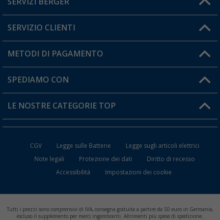
SERVIZI BERGER
Hai una domanda?
SERVIZIO CLIENTI
Diventare rivenditori
Il mio Account
METODI DI PAGAMENTO
Informazioni sulla spedizione
I miei Preferiti
Resi
SPEDIAMO CON
Carta fedeltà Berger
Stato del mio ordine
LE NOSTRE CATEGORIE TOP
FAQ e Contatti
Accessori per Caravan e Camper
CGV
Legge sulle Batterie
Legge sugli articoli elettrici
WC da Campeggio
Note legali
Protezione dei dati
Diritto di recesso
Accessibilità
Impostazioni dei cookie
Mobili per il Campeggio
Frigo Portatili
Tutti i prezzi sono comprensivi di IVA, consegna gratuita a partire da 50 euro in Germania,
Climatizzatori per Camper
escluso il supplemento per merci ingombranti. Altrimenti più spese di spedizione.