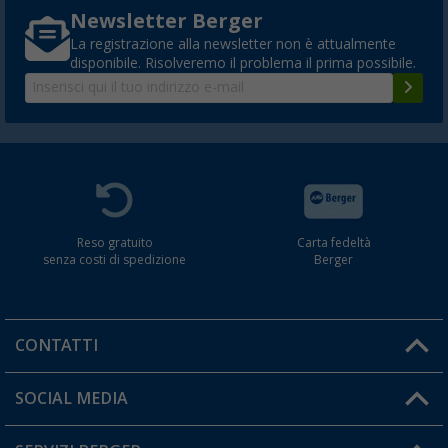
Newsletter Berger
La registrazione alla newsletter non è attualmente
disponibile. Risolveremo il problema il prima possibile.
Reso gratuito
Carta fedeltà
senza costi di spedizione
Berger
CONTATTI
Orari di apertura del servizio:
SOCIAL MEDIA
Lun. - Ven.: 08:00 - 17:00