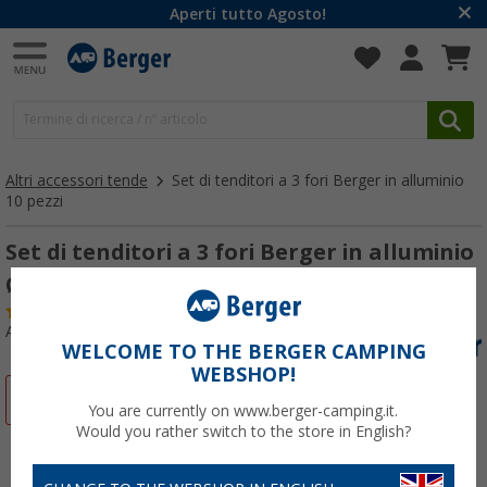
Aperti tutto Agosto!
Altri accessori tende
Set di tenditori a 3 fori Berger in alluminio
10 pezzi
Set di tenditori a 3 fori Berger in alluminio
Ø 5,3 mm 10 pezzi
(84)
Articolo n: 401650
WELCOME TO THE BERGER CAMPING
WEBSHOP!
-25%
You are currently on www.berger-camping.it.
Would you rather switch to the store in English?