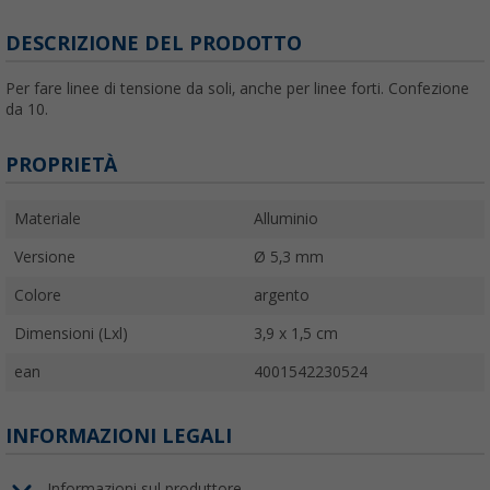
DESCRIZIONE DEL PRODOTTO
Per fare linee di tensione da soli, anche per linee forti. Confezione
da 10.
PROPRIETÀ
Materiale
Alluminio
Versione
Ø 5,3 mm
Colore
argento
Dimensioni (Lxl)
3,9 x 1,5 cm
ean
4001542230524
INFORMAZIONI LEGALI
Informazioni sul produttore