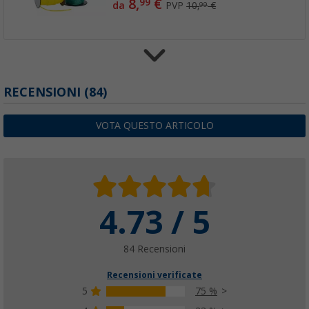
8,
€
99
da
PVP
10,
€
99
Molla di collegamento Berger 5 pezzi
RECENSIONI
(84)
(5)
9,
€
99
VOTA QUESTO ARTICOLO
PVP
11,
€
99
4.73 / 5
Corda per tenda Berger fluorescente 4 mm
(37)
12,
€
99
84 Recensioni
PVP
14,
€
99
Recensioni verificate
5
75 %