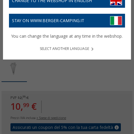
CHANGE TO THE WEBSHOP IN ENGLISH
STAY ON WWW.BERGER-CAMPING.IT
You can change the language at any time in the webshop.
SELECT ANOTHER LANGUAGE
99
PVP
12,
€
10,
€
99
Prezzi IVA inclusa
+ Spese di spedizione
Assicurati un coupon del 5% con la tua carta fedeltà