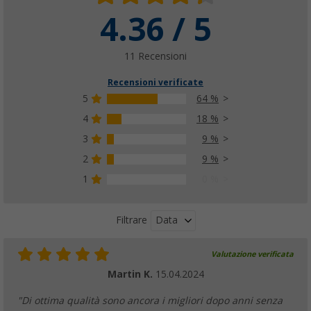
4.36 / 5
Cordini di tensionamento per tenda Berger
(44)
6,
€
99
11 Recensioni
da
PVP
8,
€
99
Recensioni verificate
5
64 %
4
18 %
Cordini di tensionamento per tenda Berger 
3
9 %
rosso
2
9 %
(49)
1
0 %
4,
€
99
da
PVP
6,
€
99
Data
Filtrare
Valutazione verificata
Martin K.
15.04.2024
"Di ottima qualità sono ancora i migliori dopo anni senza