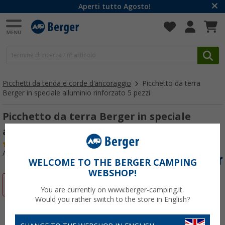
Aperti tutto Agosto!
Picchetti da tenda e corde d'ancoraggio
Picchetto da terra
Berger in speciale alluminio rinforzato 5 pezzi
Picchetto da terra Berger in speciale
alluminio rinforzato 5 pezzi
(11)
Articolo n: 402280
WELCOME TO THE BERGER CAMPING
WEBSHOP!
-15%
You are currently on www.berger-camping.it.
Would you rather switch to the store in English?