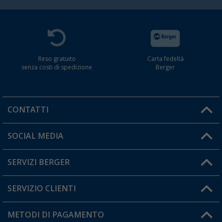
Reso gratuito
Carta fedeltà
senza costi di spedizione
Berger
CONTATTI
Orari di apertura del servizio:
SOCIAL MEDIA
Lun. - Ven.: 08:00 - 17:00
SERVIZI BERGER
Hai una domanda?
SERVIZIO CLIENTI
Diventare rivenditori
Il mio Account
METODI DI PAGAMENTO
Informazioni sulla spedizione