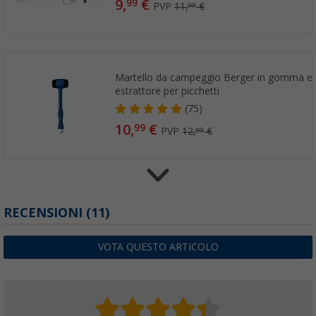
9,
€
99
PVP
11,
€
99
Martello da campeggio Berger in gomma e p
estrattore per picchetti
(75)
10,
€
99
PVP
12,
€
99
Corda per tenda Berger fluorescente 4 mm
RECENSIONI
(11)
(37)
12,
€
99
VOTA QUESTO ARTICOLO
PVP
14,
€
99