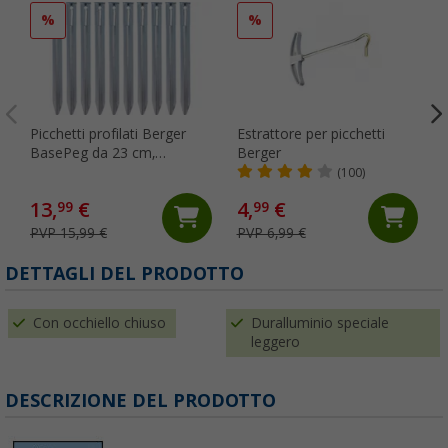
%
%
Picchetti profilati Berger
Estrattore per picchetti
BasePeg da 23 cm,
Berger
confezione da 10
(100)
13,
€
4,
€
99
99
PVP 15,99 €
PVP 6,99 €
DETTAGLI DEL PRODOTTO
Con occhiello chiuso
Duralluminio speciale
leggero
DESCRIZIONE DEL PRODOTTO