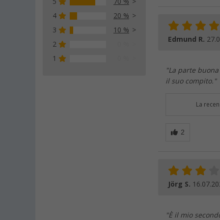
5
70 %
4
20 %
3
10 %
Edmund R.
27.
2
0 %
1
0 %
"La parte buona 
il suo compito."
La recen
Jörg S.
16.07.20
"È il mio second