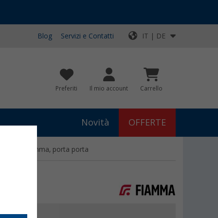
Blog
Servizi e Contatti
IT | DE
Preferiti
Il mio account
Carrello
Novità
OFFERTE
a porta Fiamma, porta porta