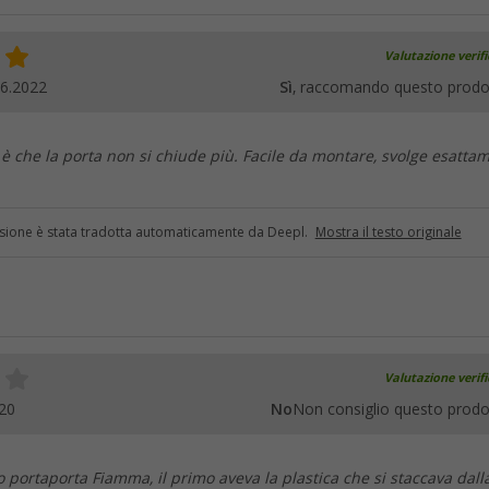
Valutazione verif
06.2022
Sì
, raccomando questo prodo
è che la porta non si chiude più. Facile da montare, svolge esatta
sione è stata tradotta automaticamente da Deepl.
Mostra il testo originale
Valutazione verif
20
No
Non consiglio questo prodo
o portaporta Fiamma, il primo aveva la plastica che si staccava dall