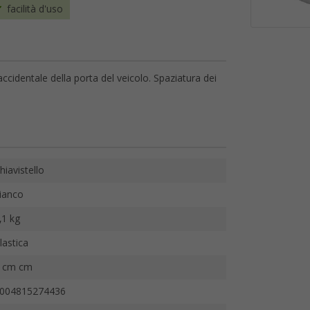
facilità d'uso
ccidentale della porta del veicolo. Spaziatura dei
hiavistello
ianco
,1 kg
lastica
 cm cm
004815274436