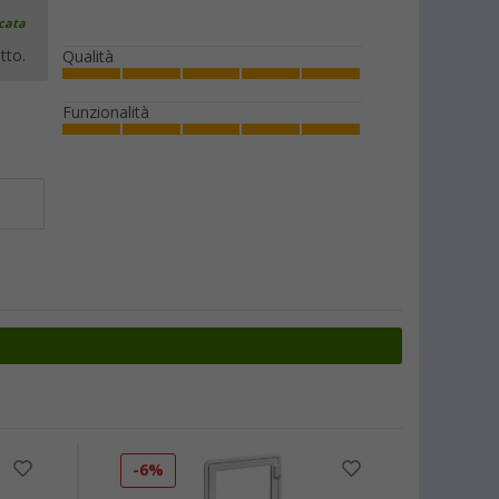
icata
tto.
Qualità
Funzionalità
-6%
-60