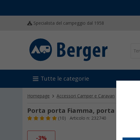
Specialista del campeggio dal 1958
Tutte le categorie
Homepage
Accessori Camper e Caravan
Allestim
Porta porta Fiamma, porta porta
(10)
Articolo n: 232740
-3%