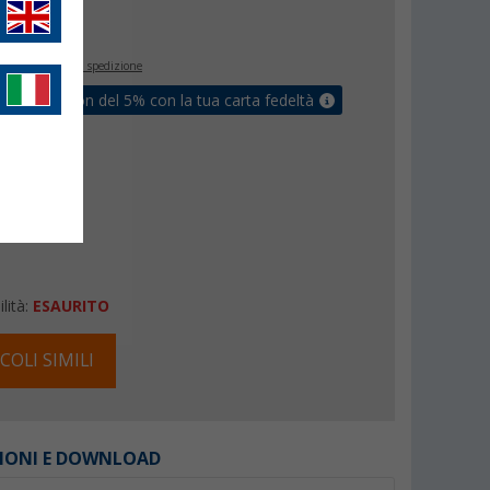
€
inclusa
+ Spese di spedizione
ati un coupon del 5% con la tua carta fedeltà
lità:
ESAURITO
COLI SIMILI
IONI E DOWNLOAD