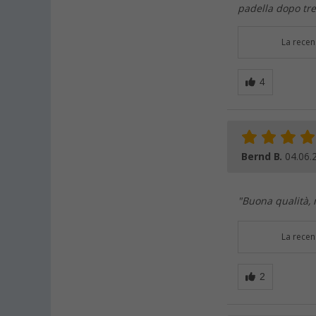
padella dopo tre
La recen
Bernd B.
04.06.
"Buona qualità, 
La recen