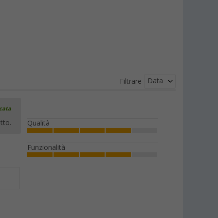
Data
Filtrare
icata
tto.
Qualità
Funzionalità