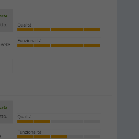
icata
tto.
Qualità
Funzionalità
mente
icata
tto.
Qualità
Funzionalità
a