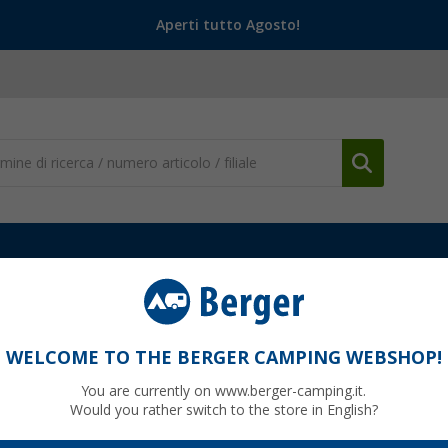
Aperti tutto Agosto!
ento e Personalizzazione
Cerniere e Componenti per mobili
Port
WELCOME TO THE BERGER CAMPING WEBSHOP!
You are currently on www.berger-camping.it.
Would you rather switch to the store in English?
30
PVP
8,
€