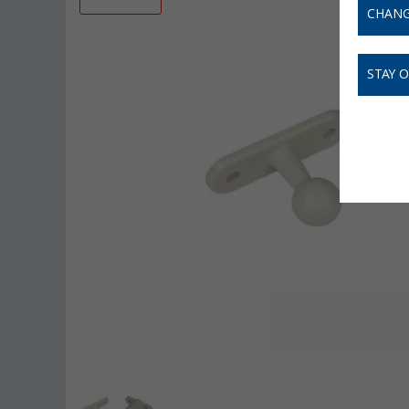
CHANG
STAY 